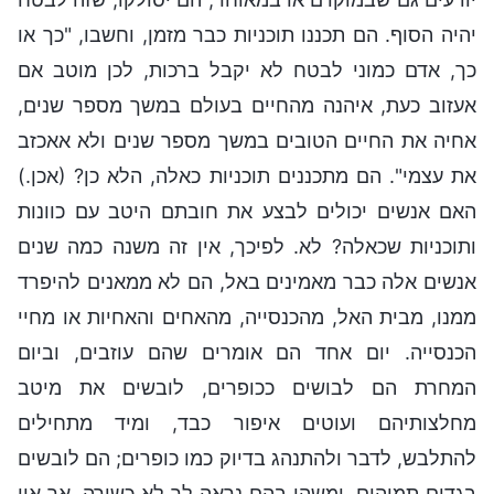
יהיה הסוף. הם תכננו תוכניות כבר מזמן, וחשבו, "כך או
כך, אדם כמוני לבטח לא יקבל ברכות, לכן מוטב אם
אעזוב כעת, איהנה מהחיים בעולם במשך מספר שנים,
אחיה את החיים הטובים במשך מספר שנים ולא אאכזב
את עצמי". הם מתכננים תוכניות כאלה, הלא כן? (אכן.)
האם אנשים יכולים לבצע את חובתם היטב עם כוונות
ותוכניות שכאלה? לא. לפיכך, אין זה משנה כמה שנים
אנשים אלה כבר מאמינים באל, הם לא ממאנים להיפרד
ממנו, מבית האל, מהכנסייה, מהאחים והאחיות או מחיי
הכנסייה. יום אחד הם אומרים שהם עוזבים, וביום
המחרת הם לבושים ככופרים, לובשים את מיטב
מחלצותיהם ועוטים איפור כבד, ומיד מתחילים
להתלבש, לדבר ולהתנהג בדיוק כמו כופרים; הם לובשים
בגדים תמוהים, ומשהו בהם נראה לך לא כשורה, אך אין