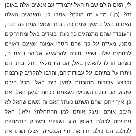
לי, האם הולם שבית האל יתמודד עם אנשים אלה באופן
זה? (כן.) מדוע זה הולם? אמרו לי. (האנשים האלה
האמינו באל במשך שנים כה רבות ושמעו אמת כה רבה,
והעובדה שהם מתנהגים כך כעת, בוגדים באל ומתרחקים
ממנו, מעידה על כך שהם חסרי אמונה שאינם ראויים
לרחמים שלנו ושאין סיבה להתגעגע אליהם.) אם כן,
כשהם החלו להאמין באל, הם היו מלאי התלהבות, הם
ויתרו על בתיהם, על עבודותיהם, והרבו להקריב קורבנות
ולבצע עבודות מסוכנות למען בית האל. מכל היבט
שהוא, הם כולם השקיעו מעצמם בכנות למען האל. אם
כן, איך ייתכן שהם השתנו כעת? האם זה משום שהאל לא
חיבב אותם וניצל אותם למן ההתחלה? (לא.) האל
מתייחס לכולם באופן הוגן ושוויוני ומעניק הזדמנויות
לכולם. הם כולם חיו את חיי הכנסייה, אכלו ושתו את