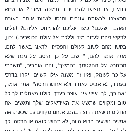
בנועם, או תציעו להם יותר תמיכה ועזרה? או שמא
תתעצבו לראותם עוזבים ותנסו לשנות אותם בעזרת
האהבה שלכם? כיצד עליכם להתייחס אליהם? (עלינו
לבקש מהם לעזוב מיד וללכת אל עולם הכופרים.) נכון,
בקשו מהם לשוב לעולם והפסיקו לדאוג באשר להם.
אתה אומר להם, "חשוב על כך היטב על מנת שלא
תתחרט על החלטתך בהמשך", והם אומרים, "חשבתי
על כך לעומק, ואין זה משנה אילו קשיים ייקרו בדרכי
בעתיד, לא אביט לאחור ולא אחוש חרטה". אתה אומר,
"אם כך, לך. איש אינו עוצר בעדך. כולנו מאחלים לך כל
טוב ומקווים שתשיג את האידיאלים שלך ותגשים את
החלומות שאתה רוצה בהם. אנחנו מקווים גם שכשתראה
אנשים נושעים בבוא היום, לא תחוש קנאה או חרטה. לך
לשלום". האין זה דבר הולם ביותר לומר להם? (אכן.) אם