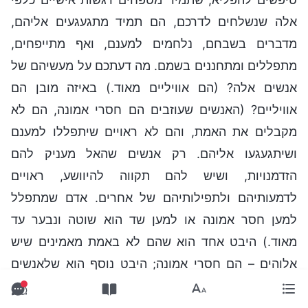
אלה שנשלחים לדרכם, הם תמיד מתגעגעים אליהם,
מדברים בשבחם, נלחמים למענם, ואף מתייפחים,
מתפללים ומתחננים בשמם. מה דעתכם על מעשיהם של
אנשים אלה? (הם אוויליים מאוד.) באיזה מובן הם
אוויליים? (האנשים שעוזבים הם חסרי אמונה, הם לא
מקבלים את האמת, והם לא ראויים שיתפללו למענם
ושיתגעגעו אליהם. רק אנשים שהאל מעניק להם
הזדמנויות, ושיש להם תקווה להיוושע, ראויים
לדמעותיהם ולתפילותיהם של אחרים. אדם שמתפלל
למען חסר אמונה או למען שד הוא שוטה ונבער עד
מאוד.) היבט אחד הוא שהם לא באמת מאמינים שיש
אלוהים – הם חסרי אמונה; היבט נוסף הוא שלאנשים
אלה יש מהות טבע של כופרים. מהי המשמעות המרומזת
כאן? שאין הם אנשים כלל וכלל, שיש להם מהות טבע