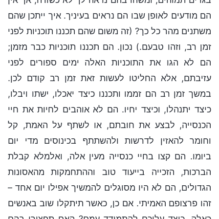
הם מודעים לאופן שבו הם נראים בעיניך. איך ייתכן שהם
משתנים מהר כל כך? (זה משום שהם תכננו תוכניות לפני
זמן רב, וזהו טבעם.) נכון. הם תכננו תוכניות כבר מזמן;
הם לא הגו את התוכניות האלה ימים ספורים לפני
עזיבתם, אלא החליטו לעשות זאת זמן רב קודם לכן.
במשך זמן רב הם זממו ותכננו כיצד יאכלו, ישתו ויבלו,
כיצד יתנהלו, וכיצד יחיו. הם לא אוהבים לחיות את חיי
הכנסייה, לבצע את חובתם, או לשתף על האמת, קל
וחומר להאזין לדרשות ולהשתתף בכינוסים מדי יום
ביומו. הם קצו בחיי כנסייה מעין אלה, ואלמלא קבלת
הברכות, הזכייה בייעוד טוב וההתחמקות מהאסונות
הגדולים, הם לא היו מסוגלים להמשיך אפילו יום אחד –
זהו פרצופם האמיתי. אם כן, כאשר תיתקלו שוב באנשים
כאלה, כיצד עליכם להתמודד עמם? האם תפצירו בהם