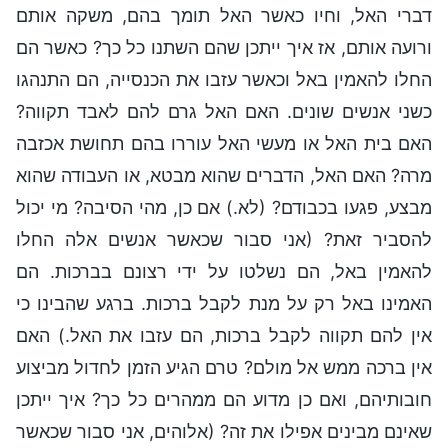
דברי האל, וחיו כאשר האל תומך בהם, משקה אותם
ורועה אותם, אז איך ייתכן שהם השתנו כל כך? כאשר הם
החלו להאמין באל וכאשר עזבו את הכנסייה, הם התנהגו
כשני אנשים שונים. האם האל גרם להם לאבד תקווה?
האם בית האל או מעשי האל עוררו בהם תחושת אכזבה
מרה? האם האל, הדברים שהוא מבטא, או העבודה שהוא
מבצע, פגעו בכבודם? (לא.) אם כן, מהי הסיבה? מי יכול
להסביר זאת? (אני סבור שכאשר אנשים אלה החלו
להאמין באל, הם נשלטו על ידי רצונם בברכות. הם
האמינו באל רק על מנת לקבל ברכות. ברגע שהבינו כי
אין להם תקווה לקבל ברכות, הם עזבו את האל.) האם
אין ברכה ממש אל מולם? טרם הגיע הזמן לחדול מביצוע
חובותיהם, ואם כן מדוע הם ממהרים כל כך? איך ייתכן
שאינם מבינים אפילו את זה? (אלוהים, אני סבור שכאשר