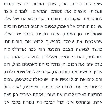
שאף טובים יותר מכך, שדרך הצבות מחדש חוזרות
ונשנות, מוצאים את מקומם המתאים, ולומדים כיצד
לחפש את העקרונות בחובתם. אך ביצועיהם של אלה
שאינם חותרים אל האמת, שאינם אוהבים דברים חיוביים
ושסולדים מן האמת, אינם טובים. כרגע יש כאלה
שמאלצים את עצמם להמשיך לבצע את חובותיהם,
כאשר למעשה מצבם הפנימי הוא כבר אנדרלמוסיה
מוחלטת, והם מדוכאים ושליליים לחלוטין. אמנם הם
טרם עזבו את הכנסייה, נדמה כי הם מאמינים באל, והם
עדיין מבצעים את חובותיהם, אך בפועל חל שינוי בלבם,
והם עזבו את האל ונטשו אותו. יש כאלה שנישאים, שבים
הביתה על מנת לחיות את חייהם, ואומרים, "איני יכול
להרשות לעצמי לבזבז את נעוריי. אנחנו צעירים רק פעם
אחת, ובהחלט איני יכול לבזבז את נעוריי! בלבי אני