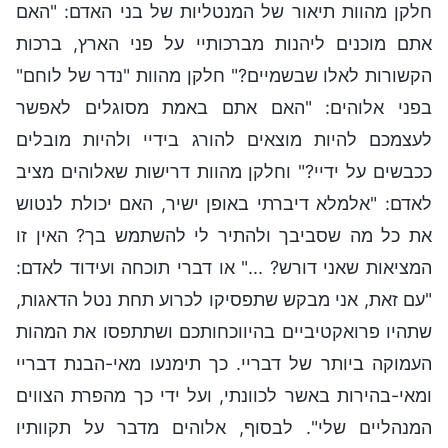
חלקן מהוות תיאור של המנטליות של בני האדם: "האם
אתם מוכנים ליהנות מברכותיי על פני הארץ, ברכות
הקשורות לאלו שבשמיים?" חלקן מהוות "נדר של לוחם"
בפני אלוהים: "האם אתם באמת מסוגלים לאפשר
לעצמכם להיות מוצאים להורג בידיי ולהיות מובלים
ככבשים על ידיי?" וחלקן מהוות דרישות שאלוהים מציב
לאדם: "אלמלא דיברתי באופן ישיר, האם יכולת לנטוש
את כל מה שסביבך ולהתיר לי להשתמש בך? האין זו
המציאות שאני דורש? ..." או דברי תוכחה ועידוד לאדם:
"עם זאת, אני מבקש שתפסיקו לכרוע תחת נטל הדאגות,
שתהיו פרואקטיביים בהיווכחותכם ושתתפסו את המהות
העמוקה ביותר של דבריי. כך תימנעו מאי-הבנת דבריי
ומאי-בהירות באשר לכוונתי, ועל ידי כך מהפרת הצווים
המנהליים שלי". לבסוף, אלוהים מדבר על תקוותיו