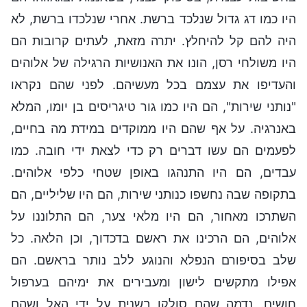
היו כמו דג גדול שנלכד ברשת. אחרי שנלכדו ברשת, לא
היה להם קל להיחלץ. יתרה מזאת, לעתים קרובות הם
היו משולחי רסן, הונו את האנושיות הרגילה של אלוהים
והעדיפו את עצמם בכל מעשיהם. לפני שהם נקראו
"נותני שירות", הם היו כמו גור טיגריסים בן יומו, המלא
באנרגיה. על אף שהם היו ממוקדים במידת מה בחיים,
לפעמים הם עשו דברים רק כדי לצאת ידי חובה. כמו
עבדים, הם היו התנהגו באופן שטחי כלפי אלוהים.
בתקופה שבה נחשפו כנותני שירות, הם היו שליליים, הם
השתרכו מאחור, הם היו מלאי צער, הם התלוננו על
אלוהים, הם הרכינו את ראשם בדכדוך, וכן הלאה. כל
שלב בסיפורם הנפלא והנוגע ללב נותר בראשם. הם
אפילו מתקשים לישון ומעבירים את ימיהם בערפול
חושים. נדמה שהם סולקו בשנית על ידי האל ושהם