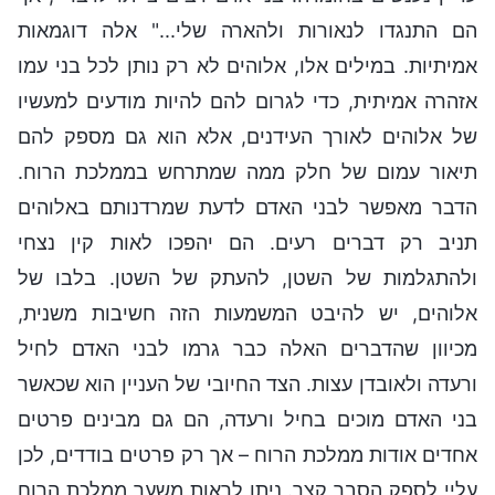
הם התנגדו לנאורות ולהארה שלי..." אלה דוגמאות
אמיתיות. במילים אלו, אלוהים לא רק נותן לכל בני עמו
אזהרה אמיתית, כדי לגרום להם להיות מודעים למעשיו
של אלוהים לאורך העידנים, אלא הוא גם מספק להם
תיאור עמום של חלק ממה שמתרחש בממלכת הרוח.
הדבר מאפשר לבני האדם לדעת שמרדנותם באלוהים
תניב רק דברים רעים. הם יהפכו לאות קין נצחי
ולהתגלמות של השטן, להעתק של השטן. בלבו של
אלוהים, יש להיבט המשמעות הזה חשיבות משנית,
מכיוון שהדברים האלה כבר גרמו לבני האדם לחיל
ורעדה ולאובדן עצות. הצד החיובי של העניין הוא שכאשר
בני האדם מוכים בחיל ורעדה, הם גם מבינים פרטים
אחדים אודות ממלכת הרוח – אך רק פרטים בודדים, לכן
עליי לספק הסבר קצר. ניתן לראות משער ממלכת הרוח