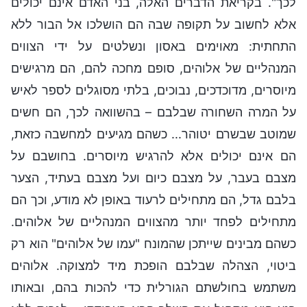
לכך". בקריאת הדברים האלה, בני האדם אינם יכולים
אלא לחשוב על תקופה שבה הם הושלכו אל הבור ללא
התחתית: מאוימים באסון ונשלטים על ידי הצווים
המנהליים של אלוהים, סופם מחכה להם, הם מרגישים
מיוסרים, מדוכדכים, נבוכים, בלתי מסוגלים לספר לאיש
על המרה השחורה שבלבם – בהשוואה לכך, הם חשים
שמוטב שבשרם יטוהר... כשהם מגיעים למחשבה כזאת,
הם אינם יכולים אלא להרגיש מיוסרים. בחושבם על
מצבם בעבר, על מצבם כיום ועל מצבם בעתיד, הצער
בלבם גדל, הם מתחילים לרעוד באופן לא מודע, וכך הם
מתחילים לפחד יותר מהצווים המנהליים של אלוהים.
כשהם מבינים שייתכן שהמונח "עמו של אלוהים" הוא רק
ביטוי, הצהלה שבלבם הופכת מיד למצוקה. אלוהים
משתמש בחולשתם הגורלית כדי להכות בהם, ובאותו