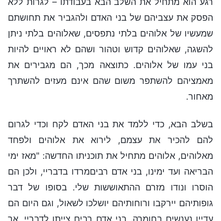
רגע הוא מתחיל את השלב הבא בעבודתו – לגרות ללא
הפסק את עצביהם של בני האדם ולהגביר את תחושתם
שמעשיו של אלוהים בלתי נתפסים, שאלוהים בלתי ניתן
להשגה, שאלוהים קדוש וטהור ושהם לא ראויים להיות
בני עמו של אלוהים. כתוצאה מכך, הם מגבירים את
מאמציהם להשתפר משום שהם אינם מעזים להשתרך
מאחור.
בשלב הבא, כדי ללמד את בני האדם לקח וכדי לגרום
להם להכיר את עצמם, לירוא את אלוהים ולפחד
מאלוהים, אלוהים מתחיל את תוכניתו החדשה: "מאז ימי
הבריאה ועד ימינו, בני אדם רביםמרדו בדבריי, ולכן הם
הוסרו ונודו מזרם ההתאוששות שלי. בסופו של דבר
גופותיהם יירקבו ורוחותיהם יושלכו לשאול, וגם היום הם
עדיין נענשים בחומרה. בני אדם רבים צייתו לדבריי, אך