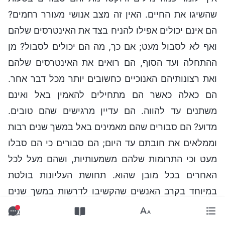
שהשיגו את החיים. האין זה מצב אנושי מעורר רחמים?
הם אינם יכולים אפילו להניח בצד את האינטרסים שלהם
ואף לא לסבול מעט; אם כך, מה הם יכולים לסבול? מן
ההתחלה ועד הסוף, הם רואים את האינטרסים שלהם
ואת רצונותיהם האנוכיים כחשובים יותר מכל דבר אחר.
הם כאלה כאשר הם מתחילים להאמין באל ואינם
משתנים עד להווה. הם עדיין מרגישים שהם טובים.
מדוע? הם סבורים שהם מאמינים באל במשך שנים רבות
וממלאים את חובתם עד היום; הם סבורים כי הם סבלו
מעט וכי התרומות שלהם משמעותיות, ושהם מעל לכל
האחרים בכל מובן שהוא. תחושת העליונות בולטת
במיוחד בקרב האנשים שהקשיבו לדרשות במשך שנים
רבות, והם סבורים בטעות שזכו באל. השבועות שהם
נשבעים והנחישות שהם מביעים הם בדיוק כפי שהיו בעת