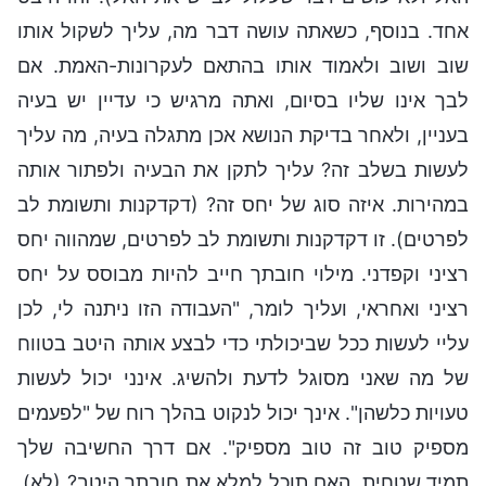
אחד. בנוסף, כשאתה עושה דבר מה, עליך לשקול אותו
שוב ושוב ולאמוד אותו בהתאם לעקרונות-האמת. אם
לבך אינו שליו בסיום, ואתה מרגיש כי עדיין יש בעיה
בעניין, ולאחר בדיקת הנושא אכן מתגלה בעיה, מה עליך
לעשות בשלב זה? עליך לתקן את הבעיה ולפתור אותה
במהירות. איזה סוג של יחס זה? (דקדקנות ותשומת לב
לפרטים). זו דקדקנות ותשומת לב לפרטים, שמהווה יחס
רציני וקפדני. מילוי חובתך חייב להיות מבוסס על יחס
רציני ואחראי, ועליך לומר, "העבודה הזו ניתנה לי, לכן
עליי לעשות ככל שביכולתי כדי לבצע אותה היטב בטווח
של מה שאני מסוגל לדעת ולהשיג. אינני יכול לעשות
טעויות כלשהן". אינך יכול לנקוט בהלך רוח של "לפעמים
מספיק טוב זה טוב מספיק". אם דרך החשיבה שלך
תמיד שטחית, האם תוכל למלא את חובתך היטב? (לא).