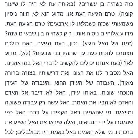
כזה כשהיה בן עשרים? (באותה עת לא היה לו שיעור
קומה). טרם הגיעה העת אז. מדוע הוא לא חווה ניסיון
משמעותי שכזה כשמלאו לו ארבעים? טרם הגיעה העת.
מדוע אלוהים ניסה אותו רק כשהיה בן שבעים שנה?
(זמנו של האל הגיע). נכון, העת הגיעה. האם כולכם
תצטרכו לחכות כעת עד שתהיו בני שבעים? (לא). מדוע
לא? (כעת אנחנו יכולים להקשיב לדברי האל במו אוזנינו.
האל מסביר לנו את רצונו ואת דרישותיו בצורה ברורה
מאוד). העבודה של העידן ההוא והעבודה של העידן
הנוכחי שונות. באותו עידן, האל לא דיבר אל האדם
והאדם לא הבין את האמת; האל עשה רק עבודה פשוטה
ומייצגת. מי שהאמינו באל הקפידו על דברי האל כפי
שנמסרו על ידי הנביאים, ואלה שיראו את האל השיגו את
ברכותיו. מי שלא האמינו באל באמת היו מבולבלים; לכל