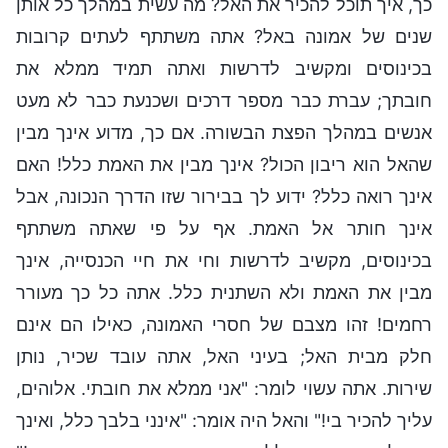
כך, איך תוכל להכיר את האל? מה עשית במהלך כל אותן
שנים של אמונה באל? אתה משתתף לעתים קרובות
בכינוסים ומקשיב לדרשות ואתה תמיד ממלא את
חובתך; עברת כבר מספר דרכים ושכנעת כבר לא מעט
אנשים במהלך הפצת הבשורה. אם כך, מדוע אינך מבין
שהאל הוא ריבון הכול? אינך מבין את האמת כלל! האם
אינך רואה כלל? ידוע לך בבירור שזו הדרך הנכונה, אבל
אינך חותר אל האמת. אף על פי שאתה משתתף
בכינוסים, מקשיב לדרשות וחי את חיי הכנסייה, אינך
מבין את האמת ולא השתנית כלל. אתה כל כך מעורר
רחמים! זהו מצבם של חסרי האמונה, כאילו הם אינם
חלק מבית האל; בעיני האל, אתה עובד שכיר, נותן
שירות. אתה עשוי לומר: "אני ממלא את חובתי. אלוהים,
עליך להכיר בי!" והאל היה אומר: "אינני בלבך כלל, ואינך