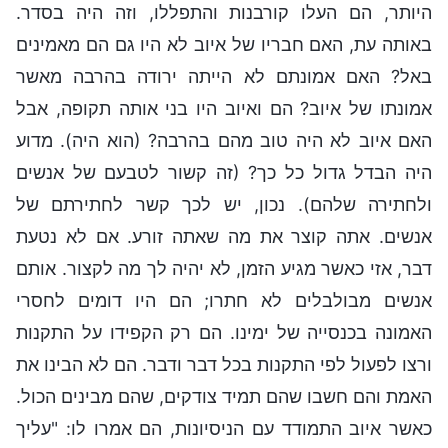
היותר, הם העלו קורבנות והתפללו, וזה היה בסדר.
באותה עת, האם חבריו של איוב לא היו גם הם מאמינים
באל? האם אמונתם לא הייתה ירודה בהרבה מאשר
אמונתו של איוב? הם ואיוב היו בני אותה תקופה, אבל
האם איוב לא היה טוב מהם בהרבה? (הוא היה). מדוע
היה הבדל גדול כל כך? (זה קשור לטבעם של אנשים
ולחתירה שלהם). נכון, יש לכך קשר לחתירתם של
אנשים. אתה קוצר את מה שאתה זורע. אם לא נטעת
דבר, אזי כאשר מגיע הזמן, לא יהיה לך מה לקצור. אותם
אנשים מבולבלים לא חתרו; הם היו דומים לחסרי
האמונה בכנסייה של ימינו. הם רק הקפידו על התקנות
ורצו לפעול לפי התקנות בכל דבר ודבר. הם לא הבינו את
האמת והם חשבו שהם תמיד צודקים, שהם מבינים הכול.
כאשר איוב התמודד עם הניסיונות, הם אמרו לו: "עליך