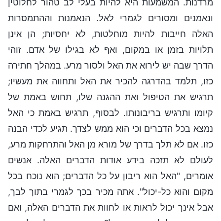
מרדנות. המשמעות היא להיות בעלי לב טהור לחלוטין
ונאמנים ומסורים לגמרי לאל. הנאמנות וההתמסרות
האלה חייבות להיות מוחלטות, לא יחסיות; הן אינן
תלויות בזמן או במקום, ואף לא בגילו של אדם. זוהי
הדרך שבה יש לירוא את האל ולסור מרע. במהלך חתירה
כזו, תלמד בהדרגה להכיר את האל ותחווה את מעשיו;
תרגיש את הטיפול ואת ההגנה שלו, תחוש באמת של
קיומו ותרגיש בריבונותו. לבסוף, תרגיש באמת כי האל
נמצא בכל הדברים וכי הוא ממש לצדך. תגיע לכדי הבנה
כזו. אם לא תלך בדרך של מורא מן האל והתרחקות מרע,
לעולם לא תזכה בידע אודות הדברים האלה. אנשים
אומרים, "האל הוא ריבון על כל הדברים; הוא נוכח בכל
מקום והוא כל-יכול". אתה מכיר בכך לגמרי בתוך לבך,
אבל אינך יכול לראות או לחוות את הדברים האלה, ואם