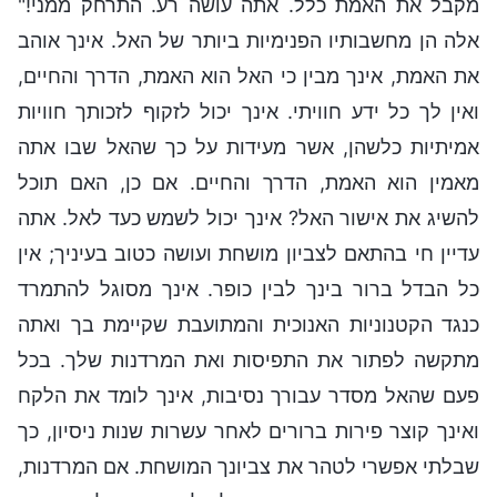
מקבל את האמת כלל. אתה עושה רע. התרחק ממני!"
אלה הן מחשבותיו הפנימיות ביותר של האל. אינך אוהב
את האמת, אינך מבין כי האל הוא האמת, הדרך והחיים,
ואין לך כל ידע חוויתי. אינך יכול לזקוף לזכותך חוויות
אמיתיות כלשהן, אשר מעידות על כך שהאל שבו אתה
מאמין הוא האמת, הדרך והחיים. אם כן, האם תוכל
להשיג את אישור האל? אינך יכול לשמש כעד לאל. אתה
עדיין חי בהתאם לצביון מושחת ועושה כטוב בעיניך; אין
כל הבדל ברור בינך לבין כופר. אינך מסוגל להתמרד
כנגד הקטנוניות האנוכית והמתועבת שקיימת בך ואתה
מתקשה לפתור את התפיסות ואת המרדנות שלך. בכל
פעם שהאל מסדר עבורך נסיבות, אינך לומד את הלקח
ואינך קוצר פירות ברורים לאחר עשרות שנות ניסיון, כך
שבלתי אפשרי לטהר את צביונך המושחת. אם המרדנות,