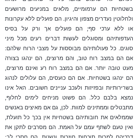
בשטחיות הם ערמומיים, מלאים במניעים מרושעים
ולחלוטין נעדרים מצפון והיגיון. הם פועלים ללא עקרונות
או ללא ערכי סף; הם פועלים אך ורק על בסיס
העדפותיהם ומסוגלים לעשות דברים רעים מכל מיני
סוגים. כל פעולותיהם מבוססות על מצבי הרוח שלהם:
אם הם במצב רוח טוב, והם מרוצים, הם ינהגו בצורה
מעט טובה יותר. אם הם במצב רוח רע ואינם מרוצים,
הם ינהגו בשטחיות. אם הם כועסים, הם עלולים לנהוג
בשרירותיות ובפזיזות ולעכב עניינים חשובים. האל אינו
נמצא בלבם כלל. הם פשוט מניחים לימים לחלוף,
מתבטלים וממתינים למוות. לכן, גם אם מאיצים באנשים
שממלאים את חובותיהם בשטחיות אין בכך כל תועלת,
ואין טעם לשתף עמם על האמת. הם מסרבים לתקן את
דרכיהם למרות תוכחות חוזרות ונשנות, הם חסרי לב;