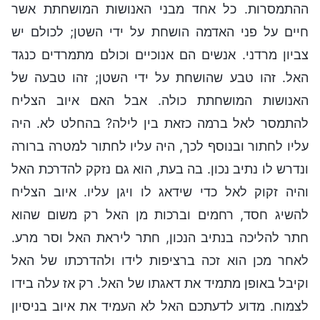
ההתמסרות. כל אחד מבני האנושות המושחתת אשר
חיים על פני האדמה הושחת על ידי השטן; לכולם יש
צביון מרדני. אנשים הם אנוכיים וכולם מתמרדים כנגד
האל. זהו טבע שהושחת על ידי השטן; זהו טבעה של
האנושות המושחתת כולה. אבל האם איוב הצליח
להתמסר לאל ברמה כזאת בין לילה? בהחלט לא. היה
עליו לחתור ובנוסף לכך, היה עליו לחתור למטרה ברורה
ונדרש לו נתיב נכון. בה בעת, הוא גם נזקק להדרכת האל
והיה זקוק לאל כדי שידאג לו ויגן עליו. איוב הצליח
להשיג חסד, רחמים וברכות מן האל רק משום שהוא
חתר להליכה בנתיב הנכון, חתר ליראת האל וסר מרע.
לאחר מכן הוא זכה ברציפות לידו ולהדרכתו של האל
וקיבל באופן מתמיד את דאגתו של האל. רק אז עלה בידו
לצמוח. מדוע לדעתכם האל לא העמיד את איוב בניסיון