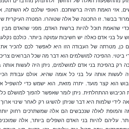
מוק מההשפעות האלה של החושך ולהתנתק מהדברים הטמא
שים, אזי האמת תהיה ברשותכם. האופי שלכם לא השתנה, 
רוד בבשר. זו התכונה של אלה שטוהרו. המטרה העיקרית של
די שהאמת תוכל להיות ברשות האדם, מפני שהאדם מבין 
וש על בני אדם כאלה יש חשיבות עמוקה ביותר. כולכם נקל
ם כן, מטרתה של העבודה הזו היא לאפשר לכם להכיר את ה
 ביטוי. ההפיכה למושלמים הוא דבר מה שכל הברואים צריכי
ה רק בהפיכת בני אדם למושלמים, ניתן היה לעשות אותה 
יה לעשות אותה על בני כל אומה שהיא. אולם עבודת הכי
בוש הוא קצר מועד. יתרה מזאת, הוא ישמש כדי להשפיל א
ת הכיבוש ההתחלתית. ניתן לומר שאפשר להפוך למושלם כל 
ה לידי שלמות היא דבר שניתן להשיגו רק לאחר שינוי ארוך 
מה והמופת לאלה שנכבשים הם אלה שמשתרכים רחוק יותר 
ר. עליהם להיות בני האדם השפלים ביותר, אלה שמוכנים