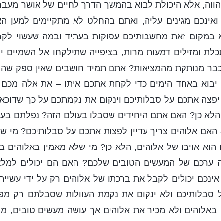
ווה, אלא היכולת לבוא בהמשך הדרך לחיים של אושר מעבר
ינכם מגינים עליה, ואתם בהחלט לא מתקיימים למען הא
לא במקום זאת מחשבותיכם עסוקות בעתיד ובמה שעשוי לקרו
לת ומזילים דמעות מרות, בציפייה שתילקחו אל השמיים י
 כבר מנותקת מהמציאות? אתם תמיד חושבים שאין ספק שהמ
 יבוא באחד הימים כדי לקחת אתכם איתו – את אלה מכם 
יפצה אתכם על סבלותיכם וינקום את נקמתכם על כך שדוכאת
לא כן? האם אתם היחידים שסבלו בעולם הזה? נפלתם ב
האם אלוהים צריך עדיין לפצות אתכם על סבלותיכם? מי ש
 הוא אויבו של אלוהים, הלא כן? מי שלא מאמין באלוהים ב
ה ערכם של המעשים הטובים שלכם? האם הם יכולים למלא
ינכם יכולים לקבל את ברכתו של אלוהים רק על ידי עשיי
ל סבלותיכם ולא ינקום את נקמת העוולות שסבלתם רק מפנ
 באלוהים ולא מכיר את אלוהים אך עושה מעשים טובים, מיו