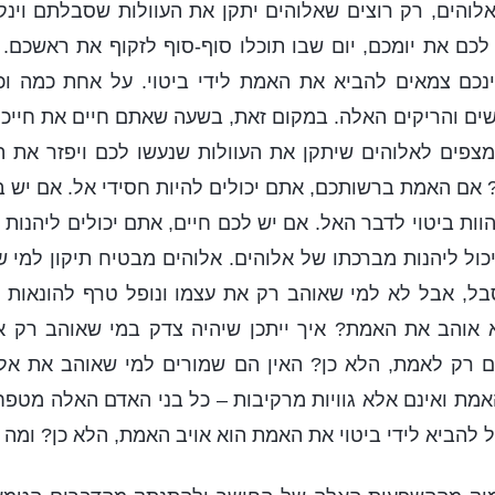
לוהים, רק רוצים שאלוהים יתקן את העוולות שסבלתם וינק
 לכם את יומכם, יום שבו תוכלו סוף-סוף לזקוף את ראשכם
נכם צמאים להביא את האמת לידי ביטוי. על אחת כמה וכ
ם והריקים האלה. במקום זאת, בשעה שאתם חיים את חייכם
פים לאלוהים שיתקן את העוולות שנעשו לכם ויפזר את ה
אם האמת ברשותכם, אתם יכולים להיות חסידי אל. אם יש 
הוות ביטוי לדבר האל. אם יש לכם חיים, אתם יכולים ליהנות
ול ליהנות מברכתו של אלוהים. אלוהים מבטיח תיקון למי ש
בל, אבל לא למי שאוהב רק את עצמו ונופל טרף להונאות ש
 אוהב את האמת? איך ייתכן שיהיה צדק במי שאוהב רק 
ם רק לאמת, הלא כן? האין הם שמורים למי שאוהב את אל
מת ואינם אלא גוויות מרקיבות – כל בני האדם האלה מטפח
ל להביא לידי ביטוי את האמת הוא אויב האמת, הלא כן? ומה