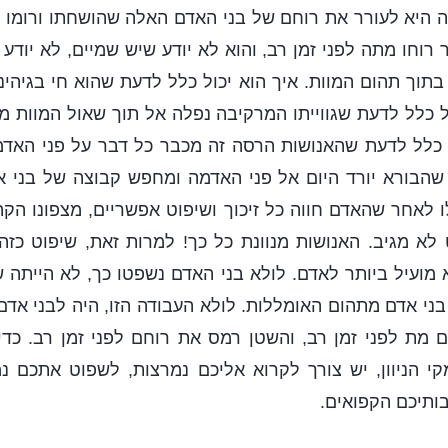
 היא לעורר את רוחם של בני האדם האלה שהושחתו ורומו ב
 רוחו מתה לפני זמן רב, והוא לא יודע שיש שמיים, לא יודע 
בתוך תהום המוות. איך הוא יכול כלל לדעת שהוא חי בגיהינ
ל כלל לדעת שגווייתו המרקיבה נפלה אל תוך שאול המוות
ל כלל לדעת שהאנושות הרסה זה מכבר כל דבר על פני האדמ
 שהבורא יורד היום אל פני האדמה ומחפש קבוצה של בני 
ו לאחר שהאדם חווה כל זיכוך ושיפוט אפשריים, מצפונו הקה
לא מגיב. האנושות מנוונת כל כך! למרות זאת, שיפוט כזה
 מועיל ביותר לאדם. לולא בני האדם נשפטו כך, לא הייתה ש
 בני אדם מתהום האומללות. לולא העבודה הזו, היה לבני אד
מת לפני זמן רב, והשטן רמס את רוחם לפני זמן רב. כדי
 הניוון, יש צורך לקרוא אליכם נמרצות, לשפוט אתכם נמר
ותיכם הקפואים.