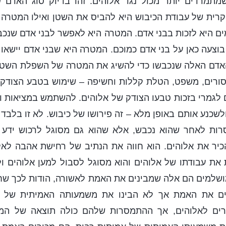
שמתמרדים יותר מכול נגד אלוהים. זהו בדיוק סוג האדם ש
רית של עבודת הכיבוש היא להביס את השטן ואילו המטרה 
ם היא לזכות בבני אדם. המטרה היא לאפשר לבני אדם שנכ
בוצעה כאן על בני אדם כמוכם. המטרה היא שבני אדם יישאו
האדם האלה שנכבשו כדי להשיג את המטרה של השפלת השטן.
סורים, משפט, הטלת קללות וחשיפה – שימוש בטבע הצודק 
 לגמרי בזכות טבעו הצודק של אלוהים. להשתמש במציאות ו
ולשכנע אותם באופן מלא – זה פירושו של כיבוש. לא זו בלב
רות לאחר שהוא נכבש, אלא שהוא גם מסוגל לרכוש ידע 
כיר את אלוהים. הוא חווה את הנתיב של רחישת אהבה לאל
ת את עבודתו של אלוהים והוא מסוגל לסבול למען אלוהים ול
שלמים הם אלה שמבינים את האמת לאשורה, הודות לכך שחו
ים את האמת אך לא הבינו את משמעותה האמיתית של
ים לאלוהים, אך ההתמסרות שלהם כולה תוצאה של המ