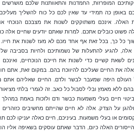
ותיכם המופרזות, החמדנות והתאוותנות שלכם מושרשים 
 באופן כה תמידי עד שאין לכם כל כוח להשליך מעליכ
נות האלה. אינכם משתוקקים לשנות את מצבכם הנוכחי א
ה פשוט כובלים אתכם. למרות שאתם יודעים שחיים אלה כוא
וך כל כך, בכל זאת אף אחד מכם לא מעז לשנות את חייו.
אלה, להגיע להתעלות של נשמותיכם ולחיות בסביבה שלו
נים לשאת קשיים כדי לשנות את חייכם הנוכחיים, ואינכם 
אלה את החיים שעליכם להיווכח בהם. במקום זאת, אתם חול
ל העולם היפה שמעבר לבשר ולדם. החיים שאליהם אתם מ
בהם ללא מאמץ ובלי לסבול כל כאב. זה לגמרי בלתי מציאותי
ביטוי חיים בעלי משמעות כבשר ודם ולזכות באמת במהלך 
להגן על הצדק. אלה לא חיים שהייתם מחשיבים כזוהרים ו
סומים או בעלי משמעות. בעיניכם, חיים כאלה יעניקו לכם ת
יסורים האלה כיום, הדבר שאתם עוסקים בשאיפה אליו הוא 