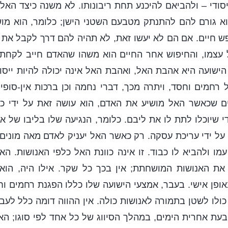
סודי – ולהביאם להיכנע תחת ריבונותו. לא משנה כיצד האל 
א גורם להם להתנתק מטבעם השטני הישן; כלומר, הוא מוש
 חיים. אם הם לא יעשו זאת, לא תהיה להם דרך לקבל את 
 עצמו, והחיפוש אחר החיים הוא משהו שהאדם חייב לקחת 
 הישועה היא אהבת האל, ואהבת האל אינה יכולה להיות ייסו
 רחמים וחסד, ויתרה מכך, דברי נחמה וכן ברכות אין-סופיו
ם שכאשר האל מושיע את האדם, הוא עושה זאת על ידי כך
י שיוכלו לתת לו את ליבם. כלומר, הנגיעה שלו בליבו של אד
על ידי עריכת עסקה. רק כאשר האל יעניק לאדם מאה מונים, 
מו ולהביא לו כבוד. זו אינה כוונת האל כלפי האנושות. הא
את האנושות המושחתת; אין בכך כל שקר. אילו היה, הוא 
ופן אישי. בעבר, אמצעי הישועה שלו כללו הפגנת רחמים וחס
כולו לשטן בתמורה לאנושות כולה. אין ההווה דומה כלל לעב
עת אחרית הימים, במהלך הסיווג של כל אחד לפי סוגו; הא