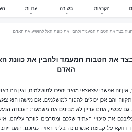
ם
הקראות
בשורה
עדויות
העי
ניח בצד את הטבות המעמד ולהבין את כוונת האל להושיע את האדם
בצד את הטבות המעמד ולהבין את כוונת הא
האדם
אין זה אפשרי שצאצאי מואב יהפכו למושלמים, ואין הם ראוי
תקווה והם אכן יכולים להפוך למושלמים. אם מישהו הוא צאצ
 גם עכשיו, אתם עדיין לא מבינים את משמעות העבודה הנע
ליבכם את סיכויי העתיד שלכם ומסרבים לוותר עליהם. איש 
 דווקא על קבוצת אנשים כה בלתי ראויה כמוכם. האם ייתכ