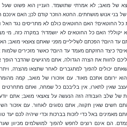
 של מואב; לא אמרתי שתושמד. העניין הוא פשוט שעל 
של בני אנוש מושחתים. החטא הוזכר קודם לכן; האם אינכם 
כל החוטאים? האם החוטאים כולם לא מתריסים נגד האל ומ
יקולל? האם כל החוטאים לא יושמדו? במקרה כזה, מי מבי
ם עד היום? הפכתם לשליליים מפני שאתם צאצאי מואב; הא
אים? כיצד החזקתם מעמד עד היום? כאשר מזכירים שלמות 
ם לחוות את הצרה הגדולה, אתם מרגישים שהדבר הופך א
שאתם יכולים להפוך למתגברים לאחר שתצאו מהצרה, ויתרה 
וא ירומם אתכם מאוד. עם אזכורו של מואב, קמה מהומה
עצב שאין לתארו, אין בליבכם כל שמחה, ואתם מתחרטים ע
 של שלב העבודה הזה הנעשה על צאצאי מואב; אתם יוד
תם חשים שאין תקווה, אתם נסוגים לאחור. עם אזכור השלמ
 מאמינים באל כדי לזכות בברכות וכדי שיהיה לכם יעד טו
דם. הם אינם רוצים לחפש להפוך למושלמים מכיוון שערכ