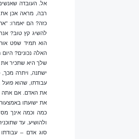
אל. העובדה שאנשים 
רבה, מראה אכן את 
כזה? הם יאמרו: "אה
להשיג קץ טוב? אנחנ
הוא תמיד שפט אותנ
האלה נכונים? היום 
שלך היא שתכיר את ע
ישתנה, ויתרה מכך, 
עבודתו, שהוא פועל 
את האדם. אם אתה י
את ישועתו באמצעות 
כמה וכמה אינך מסו
ולהושיע. עד שתוכני
סוג אדם – עבודתו 