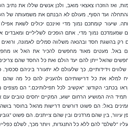
ת, ואז הוזכרו צאצאי מואב, ולכן אנשים שללו את נתיב ה
התחלה ועד הסוף, מעולם לא הבנתם את משמעותה של העב
. שיעור קומתכם נמוך מדי ואינכם יכולים לשאת אפיל
ם שמעמדכם נמוך מדי, אתם הופכים לשליליים ומאבדים א
ם רק בהשגת חסד ובהנאה משלווה סמלים לאמונה, ורואים 
 באל. מעטים מאוד מחפשים להכיר את האל או מחפשים
פשים שהאל ייתן להם יעד הולם ואת כל החסד שהם צריכים
שלווים וידידותיים, כך שלעולם לא יתעורר ביניהם סכסוך. 
ח למלא את כל דרישותיהם ולהעניק להם כל מה שהם 
ו בכתבי הקודש: "אקשיב לכל תפילותיכם." הם מצפים 
 תמיד היה המושיע הרחום ישוע, המקיים יחסים טובים עם 
מינים באל: הם פשוט דורשים דרישות מהאל בחוסר בושה,
ן עיוור, בין שהם מרדנים ובין שהם צייתנים. הם פשוט "גוב
ליו "לשלם" להם ללא כל התנגדות, ויותר מכך, לשלם כפליים