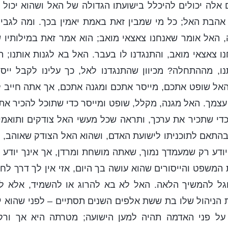
אלה יכולים להיכלל בישועתו הגדולה של האל ושהוא יכול
אהבת האל; כל מי שמבין זאת באמת יאמין בכך. ומה לגבי 
, האל אומר שאנחנו צאצאי מואב; הוא אמר זאת במילותיו של
ו צאצאי מואב, והתנגדנו לו בעבר. האל בא לגנות אותנו; ה
ו, מההתחלה? מכיוון שהתנגדנו לאל, כך עלינו לקבל ייסו
האל שופט אתכם, מייסר אתכם ומגנה אתכם, אך אתה חייב 
צמך. האל מגנה, מקלל, שופט ומייסר כדי שתוכל להכיר את 
כדי שתכיר את ערכך, ותראה שכל מעשי האל צודקים ותואמים
בהתאם לתוכניתו לישועת האדם, ושהוא האל הצודק שאוהב, מ
ודע רק שמעמדך נמוך, שאתה מושחת ומרדן, אך אינך יודע 
המשפט והייסורים שהוא עושה בך היום, אזי אין לך דרך לחו
גל להמשיך הלאה. האל לא בא להרוג או להשמיד, אלא לש
ת הניהול שלו בת ששת אלפים השנים תסתיים – לפני שהוא י
על פני האדמה תהיה למען הישועה; מטרתה היא אך ורק