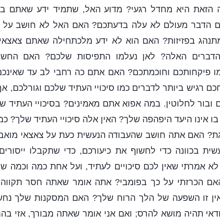
הזאת היא מחדל רגעי? מדוע האל, שתמיד ידע שאתם בני
ם הדבר מעולם לא עלה בדעתכם? האם האל לא חושב על כ
תנהג בפזיזות? האם הוא לא ידע מלכתחילה שאתם צאצאי
הדברים האלה? לאן נעלמו התפיסות שלכם? האם החש
 פיקחותכם וחוכמתכם? האם אתם כה רחבי לב עד שאינכם 
ם רגיש ביותר לדברים כמו סיכויי העתיד שלכם וגורלכם, א
 ובור לחלוטין. במה אפוא אתם מאמינים? בסיכויי העתיד 
ו אינו היעד היפהפה שלך? האין אלה סיכויי העתיד שלך? כ
ת? האם אתה חושב שהעבודה הנעשית כעת על צאצאי מואב 
ית בכוונה כדי לחשוף את כיעורכם, כדי שתקבלו ייסורים
א אמרתי שאין לכם סיכויים לעתיד, ועל אחת כמה וכמה ש
האם הכרזתי על כך בפומבי? אתה אומר שאתה חסר תקווה, 
ן זו השפעה של הלך הרוח שלך? האם המסקנות שלך נחשב
ודאי תהיה מושא להרס; ואם אני אומר שאתה מבורך, אזי בה