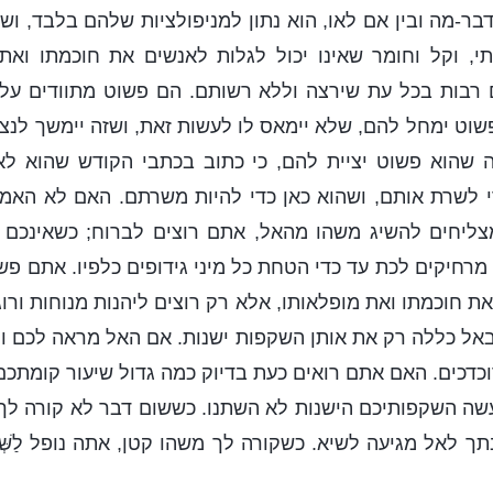
ר-מה ובין אם לאו, הוא נתון למניפולציות שלהם בלבד, ושהו
י, וקל וחומר שאינו יכול לגלות לאנשים את חוכמתו ואת 
רבות בכל עת שירצה וללא רשותם. הם פשוט מתוודים על
וט ימחל להם, שלא יימאס לו לעשות זאת, ושזה יימשך לנצ
 שהוא פשוט יציית להם, כי כתוב בכתבי הקודש שהוא לא
י לשרת אותם, ושהוא כאן כדי להיות משרתם. האם לא האמ
ליחים להשיג משהו מהאל, אתם רוצים לברוח; כשאינכם 
מרחיקים לכת עד כדי הטחת כל מיני גידופים כלפיו. אתם פ
 חוכמתו ואת מופלאותו, אלא רק רוצים ליהנות מנוחות ורוגע
אל כללה רק את אותן השקפות ישנות. אם האל מראה לכם ול
כדכים. האם אתם רואים כעת בדיוק כמה גדול שיעור קומתכם
שה השקפותיכם הישנות לא השתנו. כששום דבר לא קורה לך,
 לאל מגיעה לשיא. כשקורה לך משהו קטן, אתה נופל לַשְּׁא