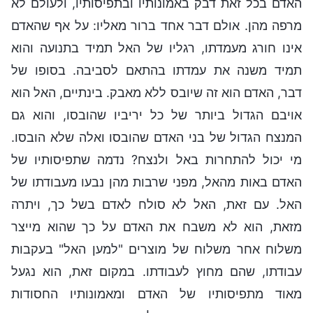
האדם בכל זאת דבק באמונותיו ובתפיסותיו, ולעולם לא
מרפה מהן. אולם דבר אחד ברור מאליו: על אף שהאדם
אינו חורג מעמדתו, רגליו של האל תמיד בתנועה והוא
תמיד משנה את עמדתו בהתאם לסביבה. בסופו של
דבר, האדם הוא זה שיובס ללא מאבק. בינתיים, האל הוא
אויבם הגדול ביותר של כל יריביו שהובסו, והוא גם
המנצח הגדול של בני האדם שהובסו ואלה שלא הובסו.
מי יכול להתחרות באל ולנצח? נדמה שתפיסותיו של
האדם באות מהאל, מפני שרבות מהן נבעו מעבודתו של
האל. עם זאת, האל לא סולח לאדם בשל כך, ויתרה
מזאת, הוא לא משבח את האדם על כך שהוא מייצר
משלוח אחר משלוח של מוצרים "למען האל" בעקבות
עבודתו, שהם מחוץ לעבודתו. במקום זאת, הוא נגעל
מאוד מתפיסותיו של האדם ומאמונותיו החסודות