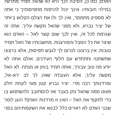
האדם; כמו כן, הסיבה לכך היא לא שהאל תמיד מתרשל
במילוי חובותיו. אינך יכול להרפות מתפיסותיך כי אתה
לא מספיק מתמסר, ואין לך ולו את הצלם הקלוש ביותר
של יציר נברא, ולא מפני שהאל מקשה עליך. אתה זה
שגרמת לכל זה, ואין לכך שום קשר לאל – האדם הוא
שיצר את כל הסבל והפורענות. מחשבותיו של האל תמיד
טובות: אין ברצונו לגרום לך לגבש תפיסות, אלא ברצונו
שתשתנה ותתחדש עם חלוף העידנים. אולם אתה לא
יודע מה טוב עבורך, ואתה תמיד בוחן או מנתח. לא האל
מקשה עליך, אלא העובדה שאין לך לב ירא-אל,
ומרדנותך רבה מדי. יציר נברא קטן מעז לקחת חלק
פעוט ממה שהאל נתן בעבר ואז להסתובב ולהשתמש בו
כדי לתקוף את האל – האין זו מרדנות האדם? הוגן לומר
שבני האדם לא ראויים כלל לבטא את השקפותיהם בפני