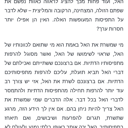
האל, ועוד פחות מכך להציג לראווה כאוות נפשם את
שפתם הזולה, המצחינה, הרקובה והמליצית – שלא לדבר
על התפיסות המעופשות האלה. האין הן אפילו יותר
חסרות ערך?
מי שמשרת את האל באמת הוא מי שתואם לכוונותיו של
האל, שראוי לשימושו של האל, ואשר מסוגל להרפות
מתפיסותיו הדתיות. אם ברצונכם ששתייתם ואכילתם של
דברי האל תביא תועלת, עליכם להרפות מתפיסותיכם
הדתיות. אם ברצונכם לשרת את האל, אזי יש צורך רב
עוד יותר להרפות תחילה מהתפיסות הדתיות ולהתמסר
לדברי האל בכל דבר. אלה הדברים שמי שמשרת את
האל צריך להיות ניחן בהם. אם אין לך הידע הזה, מרגע
שתשרת, תגרום להפרעות ושיבושים, ואם תיאחז
בתפיסותיך, האל יכה אותך באופן בלתי נמנע ולעולם לא