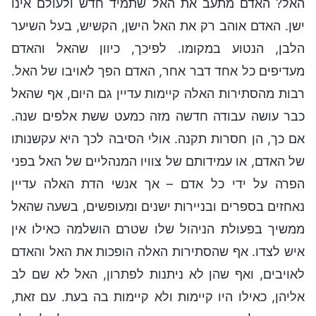
האל? האדם מתעב את האל שתמיד חדש ולעולם אינו
ישן. האדם אוהב רק את האל הישן, הקשיש, בעל השיער
הלבן, הנטוע במקומו. לפיכך, כיוון שהאל והאדם
מעדיפים כל אחד דבר אחר, האדם הפך לאויבו של האל.
רבות מהסתירות האלה קיימות עדיין גם היום, אף שהאל
כבר עושה עבודה חדשה מזה כמעט ששת אלפים שנה.
אם כך, הן חסרות תקנה. אולי הסיבה לכך היא עקשנותו
של האדם, או עמידותם של צוויו המנהליים של האל בפני
הפרה על ידי כל אדם – אך אנשי הדת האלה עדיין
נאחזים בספרים ובניירות ישנים ומעופשים, בשעה שהאל
ממשיך בפעולת הניהול שלו שטרם הושלמה כאילו אין
איש לצדו. אף שהסתירות האלה הופכות את האל והאדם
לאויבים, ואף שהן לא ניתנות לפתרון, האל לא שם לב
אליהן, כאילו היו קיימות ולא קיימות בה בעת. עם זאת,