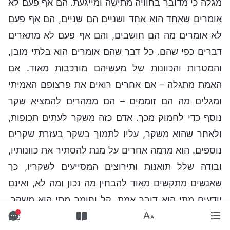
מגלה כי מדובר בחוויה מתישה ומייגעת. הם אף פעם לא
אומרים שאחד הוא אחד ושניים הם שניים, הם אף פעם
לא אומרים מה הם חושבים, והם אף פעם לא מתארים
דברים כפי שהם. כל דבר שהם אומרים הוא בלתי מובן,
והמטרות והכוונות של מעשיהם מורכבות מאוד. אם
האמת מתגלה – אם אחרים רואים את פרצופם האמיתי
ומגלים מה הם זוממים – הם ממהרים להמציא שקר
נוסף כדי לחמוק מכך. אדם כזה משקר לעתים תכופות,
ולאחר שהוא משקר, עליו לתמוך בשקר בעזרת שקרים
נוספים. הוא מרמה אחרים על מנת להסתיר את כוונותיו,
ובודה שלל תואנות ותירוצים המסייעים לשקריו, כך
שאנשים מתקשים מאוד להבחין מה נכון ומה לא, ואינם
יודעים מתי הוא דובר אמת, קל וחומר מתי הוא משקר.
כשהוא משקר, הוא לא מסמיק או מניד עפעף, ממש