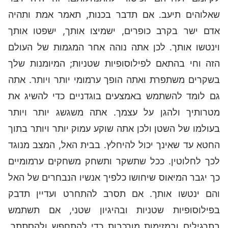
שאלוהים תיעב. אם תדבר בכנות, תאמר אמת ותהיה
אדם ישר בקרב כופרים, ישמיצו אותך, ישפטו אותך
וינטשו אותך. לכן אתה נוהה אחר המגמות של העולם
הזה וחי בהתאם לפילוסופיות שטניות; המיומנות שלך
בשקרים משתפרת ואתה הופך ערמומי יותר ויותר. אתה
גם לומד להשתמש באמצעים בוגדניים כדי להשיג את
מטרותיך ולהגן על עצמך. אתה משגשג יותר ויותר
בעולמו של השטן ולכן אתה שוקע עמוק יותר ויותר בתוך
החטא עד שאינך יכול להיחלץ. בבית האל, המצב מנוגד
לכך לחלוטין. ככל שתשקר ותשחק משחקים ערמומיים
כך יגבר המיאוס שיחושו כלפיך אנשיו הנבחרים של האל
והם ינטשו אותך. אם תסרב להתחרט ועדיין תדבק
בפילוסופיות שטניות ובהיגיון שטני, אם תשתמש
בתרגילים ובמזימות מורכבות כדי להתחפש ולהסתתר,