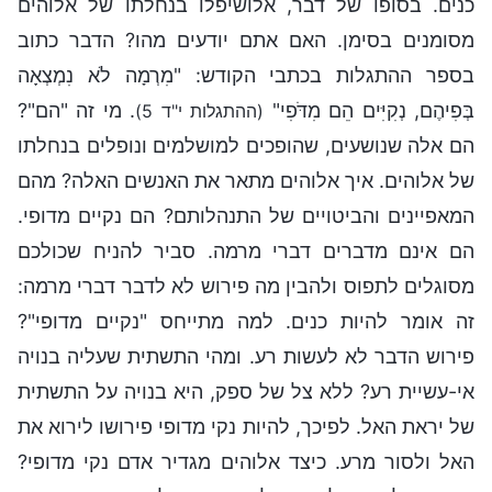
כנים. בסופו של דבר, אלושיפלו בנחלתו של אלוהים
מסומנים בסימן. האם אתם יודעים מהו? הדבר כתוב
בספר ההתגלות בכתבי הקודש: "מִרְמָה לֹא נִמְצְאָה
בְּפִיהֶם, נְקִיִּים הֵם מִדֺּפִי"
. מי זה "הם"?
(ההתגלות י"ד 5)
הם אלה שנושעים, שהופכים למושלמים ונופלים בנחלתו
של אלוהים. איך אלוהים מתאר את האנשים האלה? מהם
המאפיינים והביטויים של התנהלותם? הם נקיים מדופי.
הם אינם מדברים דברי מרמה. סביר להניח שכולכם
מסוגלים לתפוס ולהבין מה פירוש לא לדבר דברי מרמה:
זה אומר להיות כנים. למה מתייחס "נקיים מדופי"?
פירוש הדבר לא לעשות רע. ומהי התשתית שעליה בנויה
אי-עשיית רע? ללא צל של ספק, היא בנויה על התשתית
של יראת האל. לפיכך, להיות נקי מדופי פירושו לירוא את
האל ולסור מרע. כיצד אלוהים מגדיר אדם נקי מדופי?