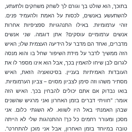
בתוכך, הוא שולט בך וגורם לך לשחק משחקים ולתעתע,
להשתעשע באנשים, לכסות על האמת ולהעמיד פנים.
זוהי ערמומיות. באילו התנהגויות ספציפיות אחרות
אנשים ערמומיים עוסקים? אתן דוגמה. שני אנשים
מדברים, ואחד הם מדבר על הידיעה העצמית שלו; האיש
הזה ממשיך לדבר על מידת השיפור שחל בו והוא מנסה
לגרום לבן שיחו להאמין בכך, אבל הוא אינו מספר לו את
העובדות האמיתיות בעניין. בסיטואציה הזאת, האיש
מסתיר משהו וזה סימן לצביון מסוים – צביון הערמומיות.
בואו נבדוק אם אתם יכולים להבחין בכך. האיש הזה
אומר: "חוויתי דברים בזמן האחרון ואני מרגיש שהשנים
שבהן האמנתי באל היו לשווא. לא השגתי כלום. אני
מסכן ומעורר רחמים כל כך! ההתנהגות שלי לא הייתה
טובה במיוחד בזמן האחרון, אבל אני מוכן להתחרט".