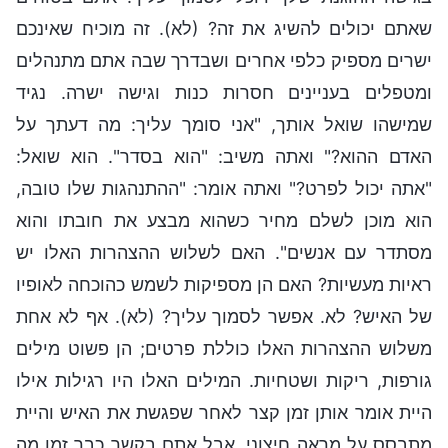
שאתם יכולים להשיג את זה? (לא). זה מוכיח שאינכם
ישרים מספיק כלפי אחרים ושבדרך שבה אתם מתנהלים
ומטפלים בעניינים חסרות כנות וגישה ישרה. נגיד
שמישהו שואל אותך, "אני סומך עליך: מה דעתך על
האדם ההוא?" ואתה משיב: "הוא בסדר". הוא שואל:
"אתה יכול לפרט?" ואתה אומר: "ההתנהגות שלו טובה,
הוא מוכן לשלם מחיר כשהוא מבצע את חובתו והוא
מסתדר עם אנשים". האם לשלוש ההצהרות האלו יש
ראיות מעשיות? האם הן מספיקות לשמש כהוכחה לאופיו
של האיש? לא. אפשר לסמוך עליך? (לא). אף לא אחת
משלוש ההצהרות האלו כוללת פרטים; הן פשוט מילים
גורפות, ריקות ושטחיות. המילים האלו היו רגילות אילו
היית אומר אותן זמן קצר לאחר שפגשת את האיש והיית
מתבסס על מראה חיצוני. אבל אתם בקשר כבר זמן מה