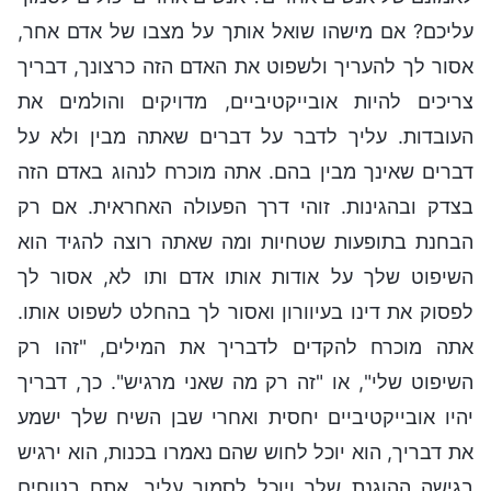
עליכם? אם מישהו שואל אותך על מצבו של אדם אחר,
אסור לך להעריך ולשפוט את האדם הזה כרצונך, דבריך
צריכים להיות אובייקטיביים, מדויקים והולמים את
העובדות. עליך לדבר על דברים שאתה מבין ולא על
דברים שאינך מבין בהם. אתה מוכרח לנהוג באדם הזה
בצדק ובהגינות. זוהי דרך הפעולה האחראית. אם רק
הבחנת בתופעות שטחיות ומה שאתה רוצה להגיד הוא
השיפוט שלך על אודות אותו אדם ותו לא, אסור לך
לפסוק את דינו בעיוורון ואסור לך בהחלט לשפוט אותו.
אתה מוכרח להקדים לדבריך את המילים, "זהו רק
השיפוט שלי", או "זה רק מה שאני מרגיש". כך, דבריך
יהיו אובייקטיביים יחסית ואחרי שבן השיח שלך ישמע
את דבריך, הוא יוכל לחוש שהם נאמרו בכנות, הוא ירגיש
בגישה ההוגנת שלך ויוכל לסמוך עליך. אתם בטוחים