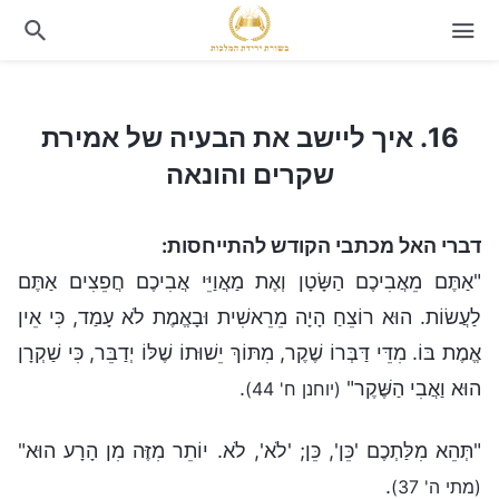
16. איך ליישב את הבעיה של אמירת שקרים והונאה
16. איך ליישב את הבעיה של אמירת
שקרים והונאה
דברי האל מכתבי הקודש להתייחסות:
"אַתֶּם מֵאֲבִיכֶם הַשָּׂטָן וְאֶת מַאֲוַיֵּי אֲבִיכֶם חֲפֵצִים אַתֶּם
לַעֲשׂוֹת. הוּא רוֹצֵחַ הָיָה מֵרֵאשִׁית וּבָאֱמֶת לֹא עָמַד, כִּי אֵין
אֱמֶת בּוֹ. מִדֵּי דַּבְּרוֹ שֶׁקֶר, מִתּוֹךְ יֵשׁוּתוֹ שֶׁלּוֹ יְדַבֵּר, כִּי שַׁקְרָן
הוּא וַאֲבִי הַשֶּׁקֶר"
.
(יוחנן ח' 44)
"תְּהֵא מִלַּתְכֶם 'כֵּן', כֵּן; 'לֹא', לֹא. יוֹתֵר מִזֶּה מִן הָרָע הוּא"
.
(מתי ה' 37)