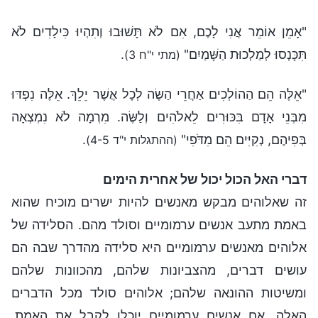
"אָמֵן אוֹמֵר אֲנִי לָכֶם, אִם לֹא תָּשׁוּבוּ וְתִהְיוּ כִּילָדִים לֹא
תִּכָּנְסוּ לְמַלְכוּת הַשָּׁמַיִם"
.
(מתי י"ח 3)
"אֵלֶּה הֵם הַהוֹלְכִים אַחֲרֵי הַשֶּׂה לְכָל אֲשֶׁר יֵלֵךְ. אֵלֶּה נִפְדּוּ
מִבְּנֵי אָדָם בִּכּוּרִים לֵאלֹהִים וְלַשֶּׂה. מִרְמָה לֹא נִמְצְאָה
בְּפִיהֶם, נְקִיִּים הֵם מִדֺּפִי"
.
(ההתגלות י"ד 4-5)
דברי האל הכול יכול של אחרית הימים
זה שאלוהים מבקש מאנשים להיות ישרים מוכיח שהוא
באמת מתעב אנשים ערמומיים וסולד מהם. הסלידה של
אלוהים מאנשים ערמומיים היא סלידה מהדרך שבה הם
עושים דברים, מהצביונות שלהם, מהכוונות שלהם
ומשיטות ההונאה שלהם; אלוהים סולד מכל הדברים
האלה. אם אנשים ערמומיים יוכלו לקבל את האמת,