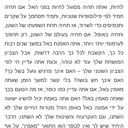
לחיות, ואתה תהיה מסוגל לחיות בפני האל. אם תחיה
תמיד לפי פילוסופיות שטניות, ותמיד תסתמך על שקרים
ותכסיסים כדי לשרוד, אז תחיה תחת השפעתו של השטן,
ותחיה באופל. אם תחיה בעולם של השטן, רק תהפוך
לערמומי יותר ויותר. אתה האמנת באל במשך שנים רבות
כל כך, הקשבת לכל כך הרבה דרשות, אבל הצביון
המושחת שלך עוד לא טוהר, וכעת אתה עדיין חי לפי
הצביון השטני שלך – האם אינך מרגיש גועל בשל כך?
האם אינך חש בושה? בלי קשר למשך הזמן שאתה
מאמין באל, אם אתה עדיין כמו כופר, אז מה הטעם בכך
שאתה מאמין באל? האם אתה באמת יכול להשיג ישועה
על ידי אמונה באל באופן הזה? מטרות החיים שלך לא
השתנו, וגם העקרונות והשיטות שלך לא השתנו; הדבר
היחיד שיש לך ואין לכופר הוא התואר "מאמין". על אף