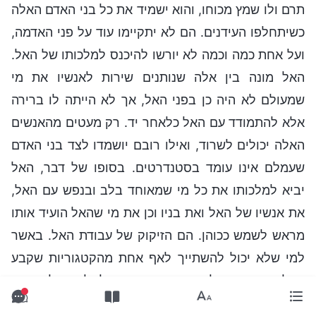
תרם ולו שמץ מכוחו, והוא ישמיד את כל בני האדם האלה
כשיתחלפו העידנים. הם לא יתקיימו עוד על פני האדמה,
ועל אחת כמה וכמה לא יורשו להיכנס למלכותו של האל.
האל מונה בין אלה שנותנים שירות לאנשיו את מי
שמעולם לא היה כן בפני האל, אך לא הייתה לו ברירה
אלא להתמודד עם האל כלאחר יד. רק מעטים מהאנשים
האלה יכולים לשרוד, ואילו רובם יושמדו לצד בני האדם
שעמלם אינו עומד בסטנדרטים. בסופו של דבר, האל
יביא למלכותו את כל מי שמאוחד בלב ובנפש עם האל,
את אנשיו של האל ואת בניו וכן את מי שהאל הועיד אותו
מראש לשמש ככוהן. הם הזיקוק של עבודת האל. באשר
למי שלא יכול להשתייך לאף אחת מהקטגוריות שקבע
האל, הם יימנו על הכופרים. ודאי תוכלו לתאר לעצמכם
מה יהיה סופם. אמרתי לכם כבר את כל מה שעליי לומר.