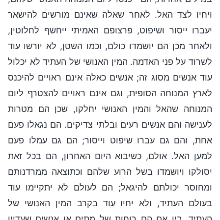
ויחיו לצד האל. לאחר שאלה שאינם מורשים להישאר
יעברו ייסור ושיפוט, פרצופם האמיתי ייחשף לחלוטין,
ולאחר מכן הם יושמדו כולם, וכמו השטן, לא יורשו עוד
לשרוד על פני האדמה. המין האנושי של העתיד לא יכלול
עוד אנשים מסוג זה; אנשים כאלה אינם ראויים להיכנס
לארץ המנוחה הסופית, וגם אינם ראויים להצטרף ליום
המנוחה שהאל והמין האנושי יחלקו, שכן הם מטרות
לענישה והם אנשים רעים ובלתי צדיקים. הם נגאלו פעם
אחת, והם גם עברו שיפוט וייסור; הם גם עמלו פעם
למען האל. אולם, כשיבוא היום האחרון, הם בכל זאת
יסולקו ויושמדו בשל הרוע שלהם וכתוצאה ממרדנותם
ומחוסר יכולתם להיגאל; הם לעולם לא יתקיימו עוד
בעולם העתיד, ולא יחיו עוד בקרב המין האנושי של
העתיד. בין אם הם רוחות של מתים או אנשים שעדיין