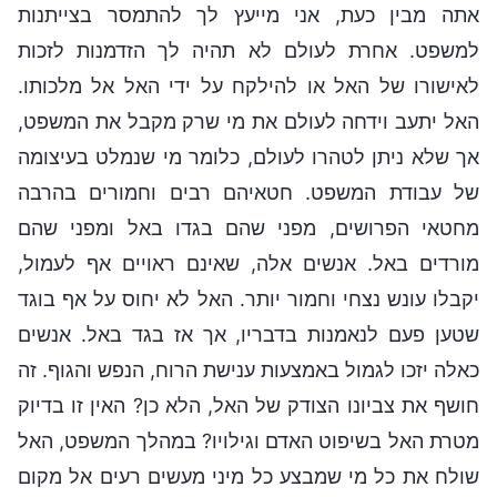
אתה מבין כעת, אני מייעץ לך להתמסר בצייתנות
למשפט. אחרת לעולם לא תהיה לך הזדמנות לזכות
לאישורו של האל או להילקח על ידי האל אל מלכותו.
האל יתעב וידחה לעולם את מי שרק מקבל את המשפט,
אך שלא ניתן לטהרו לעולם, כלומר מי שנמלט בעיצומה
של עבודת המשפט. חטאיהם רבים וחמורים בהרבה
מחטאי הפרושים, מפני שהם בגדו באל ומפני שהם
מורדים באל. אנשים אלה, שאינם ראויים אף לעמול,
יקבלו עונש נצחי וחמור יותר. האל לא יחוס על אף בוגד
שטען פעם לנאמנות בדבריו, אך אז בגד באל. אנשים
כאלה יזכו לגמול באמצעות ענישת הרוח, הנפש והגוף. זה
חושף את צביונו הצודק של האל, הלא כן? האין זו בדיוק
מטרת האל בשיפוט האדם וגילויו? במהלך המשפט, האל
שולח את כל מי שמבצע כל מיני מעשים רעים אל מקום