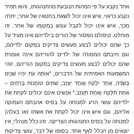
אחד נקבע על פי המהות הנובעת מהתנהגותו, והוא תמיד
נקבע כראוי. איש אינו יכול לשאת בחטאיו של אחר; יתרה
מכך, איש אינו יכול לקבל עונש במקומו של אחר. זה
מוחלט. טיפולם המסור של הורים בילדיהם אינו מעיד על
כך שהם יכולים לבצע מעשים צדיקים במקום ילדיהם,
וגם חיבתם המסורה של ילדים להוריהם אינה אומרת
שהם יכולים לבצע מעשים צדיקים במקום הוריהם. זוהי
המשמעות האמיתית של הדברים, "אוֹתָהּ עֵת יִהְיוּ שְׁנַיִם
בַּשָּׂדֶה, אֶחָד יִלָּקַח וְאֶחָד יֵעָזֵב; שְׁתַּיִם טוֹחֲנוֹת בָּרֵחַיִם –
אַחַת תִּלָּקַח וְאַחַת תֵּעָזֵב." אנשים אינם יכולים לקחת את
ילדיהם עושי הרע למנוחה על בסיס אהבתם העמוקה
אליהם, וגם איש אינו יכול לקחת את אשתו (או בעלה)
למנוחה על בסיס התנהגותו הצדיקה. זהו כלל מנהלי; אין
יוצאים מן הכלל לאף אחד. בסופו של דבר, עושי צדיקות