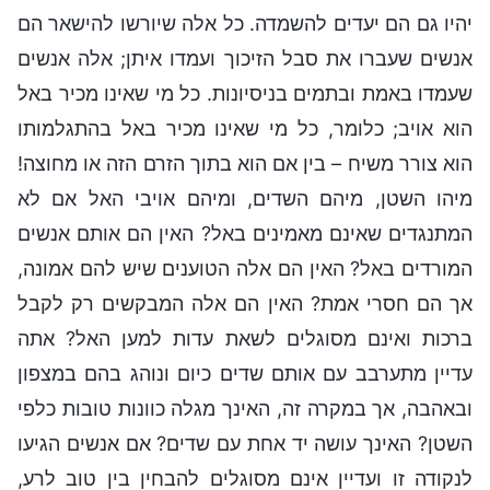
יהיו גם הם יעדים להשמדה. כל אלה שיורשו להישאר הם
אנשים שעברו את סבל הזיכוך ועמדו איתן; אלה אנשים
שעמדו באמת ובתמים בניסיונות. כל מי שאינו מכיר באל
הוא אויב; כלומר, כל מי שאינו מכיר באל בהתגלמותו
הוא צורר משיח – בין אם הוא בתוך הזרם הזה או מחוצה!
מיהו השטן, מיהם השדים, ומיהם אויבי האל אם לא
המתנגדים שאינם מאמינים באל? האין הם אותם אנשים
המורדים באל? האין הם אלה הטוענים שיש להם אמונה,
אך הם חסרי אמת? האין הם אלה המבקשים רק לקבל
ברכות ואינם מסוגלים לשאת עדות למען האל? אתה
עדיין מתערבב עם אותם שדים כיום ונוהג בהם במצפון
ובאהבה, אך במקרה זה, האינך מגלה כוונות טובות כלפי
השטן? האינך עושה יד אחת עם שדים? אם אנשים הגיעו
לנקודה זו ועדיין אינם מסוגלים להבחין בין טוב לרע,