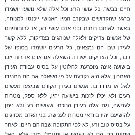
חיים בבשר, כל עושי הרע וכל אלה שלא נושעו יושמדו
ברגע שהקדושים שבקרב המין האנושי ייכנסו למנוחה.
באשר לאותם רוחות ובני אדם עושי רע, או לרוחותיהם
של אנשים צדיקים ולאלה שנוהגים בצדיקות, ללא קשר
לעידן שבו הם נמצאים, כל הרעים יושמדו בסופו של
דבר, וכל הצדיקים ישרדו. השאלה אם אדם או רוח יזכו
בישועה אינה מוכרעת לחלוטין על בסיס עבודת העידן
האחרון; אלא היא נקבעת על פי השאלה אם הם התנגדו
לאל או מרדו בו. אנשים בעידן הקודם שביצעו מעשים
רעים ולא יכלו לזכות בישועה יהיו, ללא ספק, מטרות
לענישה, וגם אלה בעידן הנוכחי שעושים רע ולא ניתן
להושיעם יהיו בוודאי מטרות לענישה. בני האדם מסווגים
על בסיס טוב ורע, לא לפי התקופה שבה הם חיים. לאחר
שסווגו כך, הם לא ייענשו או יתוגמלו מיד; אלא, האל