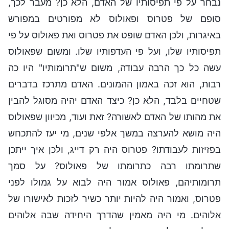
נבחר על פי תפיסותיו של האדם, הלא כן? מעבר לכך,
סופם של פטרוס ופאולוס לא מפורטים במפורש
באיגרות, ולכן האדם שופט את פטרוס ואת פאולוס על פי
תפיסותיו שלו, ועל פי העדפותיו שלו. ומשום שפאולוס
עשה כל כך הרבה עבודה, משום ש"תרומותיו" היו כה
רבות, הוא זכה באמון ההמונים. האדם מתרכז בדברים
שטחיים בלבד, הלא כן? כיצד האדם יהיה מסוגל להבין
את מהותו של האדם לאשורה? זאת ועוד, מכיוון שפאולוס
היה מושא להערצה במשך אלפי שנים, מי יעז להתכחש
בפזיזות לעבודתו? פטרוס היה רק דייג, ולכן איך ייתכן
שתרומתו רבה כתרומתו של פאולוס? על סמך
תרומותיהם, פאולוס אמור היה לבוא על גמולו לפני
פטרוס, ואמור היה להיות יותר כשיר לזכות לאישורו של
אלוהים. מי היה מאמין שהדרך היחידה שבה אלוהים