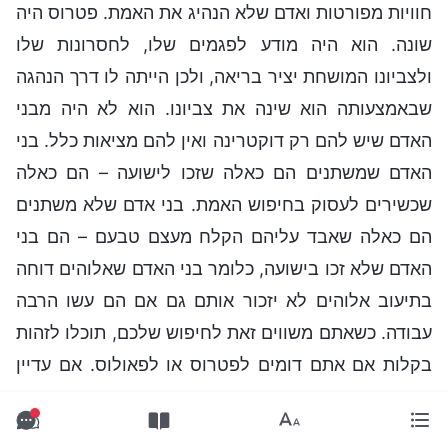
חוויות מפורטות ואדם שלא הנהיג את האמת. פטרוס היה
שונה. הוא היה מודע לפגמים שלו, לחסרונות שלו
ולצביונו המושחת יציר בריאה, ולכן הייתה לו דרך הנהגה
שבאמצעותה הוא שינה את צביונו. הוא לא היה מבני
האדם שיש להם רק דוקטרינה ואין להם מציאות כלל. בני
האדם שמשתנים הם כאלה שזכו לישועה – הם כאלה
שכשירים לעסוק בחיפוש האמת. בני אדם שלא משתנים
הם כאלה שאבד עליהם הקלח מעצם טבעם – הם בני
האדם שלא זכו בישועה, כלומר בני האדם שאלוהים דוחה
בתיעוב אלוהים לא יזכור אותם גם אם הם עשו הרבה
עבודה. כשאתם משווים זאת לחיפוש שלכם, תוכלו לזהות
בקלות אם אתם דומים לפטרוס או לפאולוס. אם עדיין
אין אמת במה שאתם מחפשים, ואם אתם עדיין יהירים
וחצופים כמו פאולוס עד היום, ואתם עדיין רברבנים