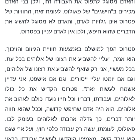
והאדם מסוגל לתפוס את העבודה הזו, ולכן בני האדם
מכירים ב"הישגים" של פאולוס. לעומת זאת, החוויות של
פטרוס אינן גלויות לאדם, והאדם לא מסוגל להשיג את
הדברים שהוא חיפש, ולכן אין לאדם עניין בפטרוס.
פטרוס הפך למושלם באמצעות חוויית הגיזום והזיכוך.
הוא אמר, "עליי להשביע את רצונו של אלוהים בכל עת.
בכל מעשיי, אני רק שואף להשביע את רצונו של אלוהים,
וגם אם יומטו עליי ייסורים, וגם אם אישפט, אני עדיין
אשמח לעשות זאת". פטרוס הקדיש את כל כולו
לאלוהים, ועבודתו, דבריו וכל חייו נועדו כולם לאהוב את
אלוהים. הוא היה אדם שחיפש קדושה, וככל שהוא חווה
יותר דברים, כך גדלה אהבתו לאלוהים בעומק לבו.
פאולוס, לעומתו, עשה רק עבודה כלפי חוץ, ועל אף שגם
הוא עבד קשה, מאמציו הוקדשו לעשיית עבודתו כראוי