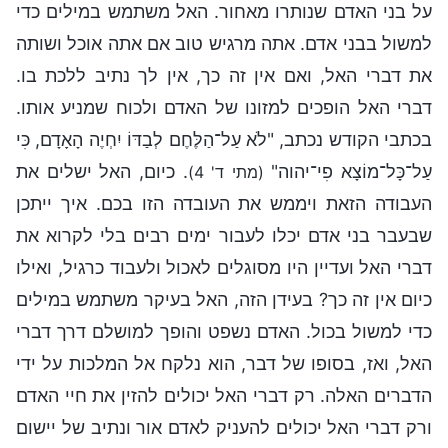
על בני האדם שנותרו מאחור. האל משתמש במילים כדי
למשול בבני אדם. אתה מרגיש טוב אם אתה אוכל ושותה
את דברי האל, ואם אין זה כך, אין לך נתיב ללכת בו.
דברי האל הופכים למזונו של האדם ולכוח שמניע אותו.
בכתבי הקודש נכתב, "לֹא עַל־הַלֶּחֶם לְבַדּוֹ יִחְיֶה הָאָדָם, כִּי
עַל־כָּל־מוֹצָא פִי־יהוה"
. כיום, האל ישלים את
(מתי ד' 4)
העבודה הזאת ויממש את העובדה הזו בכם. איך ייתכן
שבעבר בני אדם יכלו לעבור ימים רבים בלי לקרוא את
דברי האל ועדיין היו מסוגלים לאכול ולעבוד כרגיל, ואילו
כיום אין זה כך? בעידן הזה, האל בעיקר משתמש במילים
כדי למשול בכול. האדם נשפט והופך למושלם דרך דברי
האל, ואז, בסופו של דבר, הוא נלקח אל המלכות על ידי
הדברים האלה. רק דברי האל יכולים להזין את חיי האדם
ורק דברי האל יכולים להעניק לאדם אור ונתיב של יישום