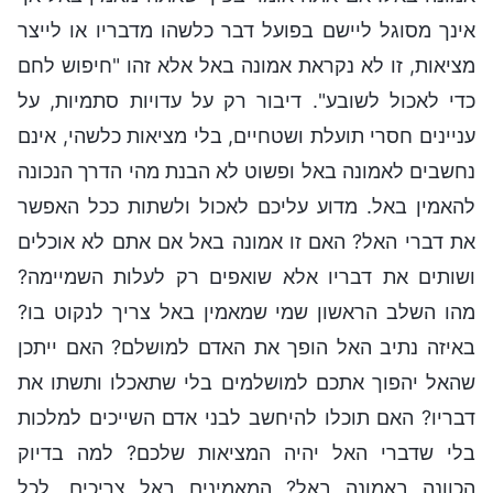
אינך מסוגל ליישם בפועל דבר כלשהו מדבריו או לייצר
מציאות, זו לא נקראת אמונה באל אלא זהו "חיפוש לחם
כדי לאכול לשובע". דיבור רק על עדויות סתמיות, על
עניינים חסרי תועלת ושטחיים, בלי מציאות כלשהי, אינם
נחשבים לאמונה באל ופשוט לא הבנת מהי הדרך הנכונה
להאמין באל. מדוע עליכם לאכול ולשתות ככל האפשר
את דברי האל? האם זו אמונה באל אם אתם לא אוכלים
ושותים את דבריו אלא שואפים רק לעלות השמיימה?
מהו השלב הראשון שמי שמאמין באל צריך לנקוט בו?
באיזה נתיב האל הופך את האדם למושלם? האם ייתכן
שהאל יהפוך אתכם למושלמים בלי שתאכלו ותשתו את
דבריו? האם תוכלו להיחשב לבני אדם השייכים למלכות
בלי שדברי האל יהיה המציאות שלכם? למה בדיוק
הכוונה באמונה באל? המאמינים באל צריכים, לכל