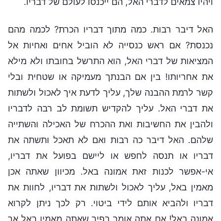
ויהיו צמאים לדברי האל, הם ייכנסו לעולם של דבריו.
האל דיבר רבות. כמה מתוך דבריו הכרת? לכמה מהם
נכנסת? אם ראש כנסייה לא הוביל אחים ואחיות אל
המציאות של דברי האל, הוא התרשל בחובתו ולא מילא
את אחריותו! בין אם הבנתך מעמיקה או שטחית ובלי
קשר לרמת ההבנה שלך, עליך לדעת איך לאכול ולשתות
את דברי האל. עליך להקדיש תשומת לב רבה לדבריו
ולהבין את החשיבות ואת ההכרח של האכילה והשתייה
שלהם. האל דיבר כה רבות ואם לא תאכל ותשתה את
דבריו או תנסה לחפש או ליישם בפועל את דבריו,
אי-אפשר לכנות זאת אמונה באל. מכיוון שאתה אכן
מאמין באל, עליך לאכול ולשתות את דבריו, לחוות את
דבריו ולהביא אותם לידי ביטוי. רק לכך ניתן לקרוא
אמונה באל! אם אתה אומר בפיך שאתה מאמין באל אך