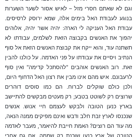
וגם לא שאתם חסרי מזל – לאיש אסור לשער השערות
בנוגע לעבודת האל בימים אלה, שמא ירוסק לרסיסים.
עבודת האל העניקה לי הארה: יהיה אשר יהיה, אלוהים
יהפוך את האנשים בקבוצה הזאת לשלמים, עבודתו לא
תשתנה עוד, והוא ייקח את קבוצת האנשים הזאת אל סוף
הנתיב ויסיים את עבודתו על פני האדמה. על כולנו להבין
זאת. רוב האנשים אוהבים "להסתכל קדימה" ואין סוף
לרעבונם. איש מהם אינו מבין את רצון האל הדחוף היום,
ולכן כולם שוקלים לברוח. הם כמו סוסים דוהרים
שרוצים רק לשוטט בטבע; רק מעטים מבקשים להתיישב
בארץ כנען הטובה ולבקש לעצמם חיי אנוש. אנשים
שנכנסו לארץ זבת חלב ודבש ואינם מפיקים ממנה הנאה,
מה עוד הם רוצים? האמת חייבת להיאמר, מעבר לאדמה
הטובה של ארץ כנען שוכנת רק שממה. אם גם אחרי