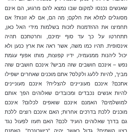
שאנשים נכנסו למקום שבו נמצא להם מרגוע, הם אינם
מסוגלים למלא את חלקם; מה הם, אם לא זונות? אם
תחמיצו את ההזדמנות לזכות בשלמות מידי האל כאן,
תתחרטו על כך עד סוף ימיכם, וחרטתכם תהיה
אינסופית. תהיו כמו משה, אשר ראה את ארץ כנען ולא
יכול ליהנות ממנעמיה, ידיו קפוצות, מותו אפוף עגמת
נפש – אינכם חושבים שזה מביש? אינכם חושבים שזה
מביך, להיות ללעג ולקלס? אתם מוכנים שאחרים ישפילו
אתכם? אינכם מעוניינים להצליח? אינכם מעוניינים
להיות אנשים נכבדים ומכובדים שאלוהים הפך אותם
למושלמים? האמנם אינכם שואפים לכלום? אינכם
מוכנים ללכת בדרכים אחרות; האם אינכם רוצים ללכת
גם בדרך שאלוהים הועיד לכם? האם תעזו לפעול נגד
רצון השמים? גדול כאשר יהיה "כישרונכם", האמנם