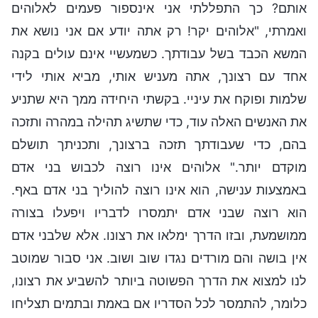
אותם? כך התפללתי אני אינספור פעמים לאלוהים
ואמרתי, "אלוהים יקר! רק אתה יודע אם אני נושא את
המשא הכבד בשל עבודתך. כשמעשיי אינם עולים בקנה
אחד עם רצונך, אתה מעניש אותי, מביא אותי לידי
שלמות ופוקח את עיניי. בקשתי היחידה ממך היא שתניע
את האנשים האלה עוד, כדי שתשיג תהילה במהרה ותזכה
בהם, כדי שעבודתך תזכה ברצונך, ותכניתך תושלם
מוקדם יותר." אלוהים אינו רוצה לכבוש בני אדם
באמצעות ענישה, הוא אינו רוצה להוליך בני אדם באף.
הוא רוצה שבני אדם יתמסרו לדבריו ויפעלו בצורה
ממושמעת, ובזו הדרך ימלאו את רצונו. אלא שלבני אדם
אין בושה והם מורדים נגדו שוב ושוב. אני סבור שמוטב
לנו למצוא את הדרך הפשוטה ביותר להשביע את רצונו,
כלומר, להתמסר לכל הסדריו אם באמת ובתמים תצליחו