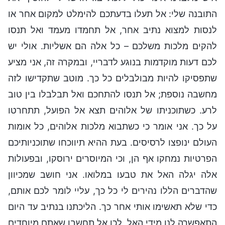
התובנה שלי: אל תעלו בדעתכם להימלט למקום אחר או
לנסות למצוא נתיב אחר, אל תחמדו מעמד ואל תנסו
להקים מלכות משלכם – כל אלה הם אשליות. אולי יש
לכם דעות מוקדמות בנוגע לדבריי, ובמקרה זה, אני מציע
שתפסיקו להיות מבולבלים כל כך. מוטב שתקדישו לזה
מחשבה נוספת; אל תנסו להתחכם ואל תבלבלו בין טוב
לרע. כשתוכניתו של אלוהים תצא אל הפועל, תתחרטו
על כך. אני אומר כי כשתבוא מלכות אלוהים, כל אומות
העולם ינופצו לרסיסים. בעת ההיא תיווכחו שתוכניותיכם
הפרטיות נמחקו אף הן, וכי המיוסרים ירוסקו, ובפעולות
אלה יגלה האל את טבעו במלואו. אני חושב שמכיוון
שהדברים הללו נהירים לי כל כך, עליי לומר לכם אותם,
כדי שלא תאשימו אותי אחר כך. הליכתנו בנתיב עד היום
התאפשרה לנו מידי האל, לכן אל תחשבו שאתם מיוחדים