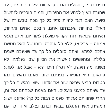
רבים סביב, והגלים הם רק אדוות על פני המים, עד
שהזרם מאיץ לפתע את מהירותו, והמים הופכים לנחשול
סוער. האם תעז להיות פזיז כל כך נוכח טבעו זה של
האל? בחוויות שעברתם אתם, רובכם, אחים ואחיות,
ראיתם שכאשר רוח הקודש פועלת לאור יום, אתם מלאי
אמונה – אבל אז, ללא כל אזהרה, רוחו של האל נוטשת
אתכם לפתע, ואתם סובלים כל כך עד שאינכם ישנים
בלילה, ומחפשים נואשות את הכיוון שבו נעלמה. לא
משנה מה תעשו, לא תגלו היכן היא – אבל אז, לפתע
פתאום, היא מופיעה בפניכם שוב, ואתם נרגשים כמו
פטרוס ברגע שראה שוב את אדונו ישוע, נרגשים כל כך
עד שאתם כמעט צועקים. האם באמת שכחתם את זה,
אחרי שחוויתם את זה פעמים רבות כל כך? אדוננו ישוע
המשיח, אשר התגלם בבשר ובדם, נצלב ואחר כך קם