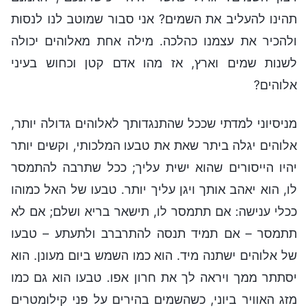
תהינו להעליב את השמים? אני סבור שמוטב לנו לנסות
ולהכיר את עצמנו כהלכה. מילה אחת מאלוהים יכולה
לשנות שמים וארץ, אז מהו אדם קטן וכחוש בעיני
אלוהים?
מניסיוני למדתי שככל שהתנגדותך לאלוהים גדולה יותר,
אלוהים יגלה ביתר שאת את טבעו המלכותי, וקשים יותר
יהיו הייסורים שהוא ישית עליך; ככל שתרבה להתמסר
לו, הוא יאהב אותך ויגן עליך יותר. טבעו של האל כמוהו
ככלי ענישה: אם תתמסר לו, תישאר בריא ושלם; אם לא
תתמסר – אם תמיד תנסה להתרברב ולתעתע – טבעו
של אלוהים ישתנה מיד. הוא כמו השמש ביום מעונן. הוא
יסתתר ממך ויראה לך את חרון אפו. טבעו הוא גם כמו
מזג האוויר ביוני, כשהשמים בהירים על פני קילומטרים