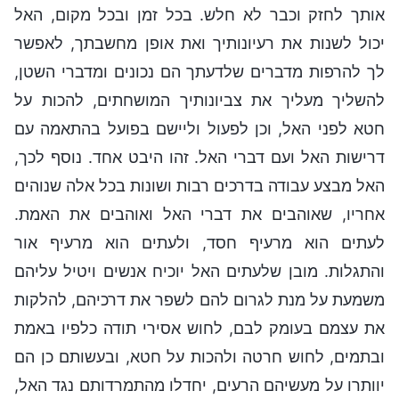
אותך לחזק וכבר לא חלש. בכל זמן ובכל מקום, האל
יכול לשנות את רעיונותיך ואת אופן מחשבתך, לאפשר
לך להרפות מדברים שלדעתך הם נכונים ומדברי השטן,
להשליך מעליך את צביונותיך המושחתים, להכות על
חטא לפני האל, וכן לפעול וליישם בפועל בהתאמה עם
דרישות האל ועם דברי האל. זהו היבט אחד. נוסף לכך,
האל מבצע עבודה בדרכים רבות ושונות בכל אלה שנוהים
אחריו, שאוהבים את דברי האל ואוהבים את האמת.
לעתים הוא מרעיף חסד, ולעתים הוא מרעיף אור
והתגלות. מובן שלעתים האל יוכיח אנשים ויטיל עליהם
משמעת על מנת לגרום להם לשפר את דרכיהם, להלקות
את עצמם בעומק לבם, לחוש אסירי תודה כלפיו באמת
ובתמים, לחוש חרטה ולהכות על חטא, ובעשותם כן הם
יוותרו על מעשיהם הרעים, יחדלו מהתמרדותם נגד האל,