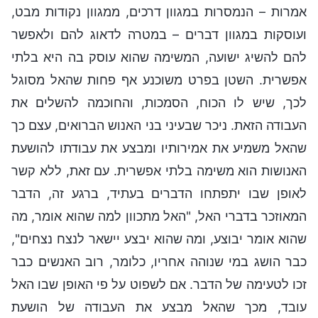
אמרות – הנמסרות במגוון דרכים, ממגוון נקודות מבט,
ועוסקות במגוון דברים – במטרה לדאוג להם ולאפשר
להם להשיג ישועה, המשימה שהוא עוסק בה היא בלתי
אפשרית. השטן בפרט משוכנע אף פחות שהאל מסוגל
לכך, שיש לו הכוח, הסמכות, והחוכמה להשלים את
העבודה הזאת. ניכר שבעיני בני האנוש הברואים, עצם כך
שהאל משמיע את אמירותיו ומבצע את עבודתו להושעת
האנושות הוא משימה בלתי אפשרית. עם זאת, ללא קשר
לאופן שבו יתפתחו הדברים בעתיד, ברגע זה, הדבר
המאוזכר בדברי האל, "האל מתכוון למה שהוא אומר, מה
שהוא אומר יבוצע, ומה שהוא יבצע יישאר לנצח נצחים",
כבר הושג במי שנוהה אחריו, כלומר, רוב האנשים כבר
זכו לטעימה של הדבר. אם לשפוט על פי האופן שבו האל
עובד, מכך שהאל מבצע את העבודה של הושעת