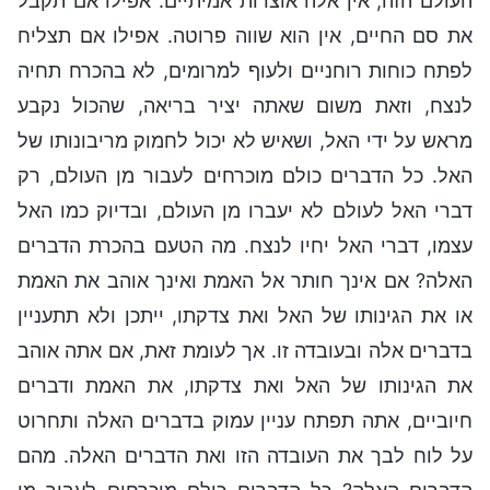
העולם הזה, אין אלה אוצרות אמיתיים. אפילו אם תקבל
את סם החיים, אין הוא שווה פרוטה. אפילו אם תצליח
לפתח כוחות רוחניים ולעוף למרומים, לא בהכרח תחיה
לנצח, וזאת משום שאתה יציר בריאה, שהכול נקבע
מראש על ידי האל, ושאיש לא יכול לחמוק מריבונותו של
האל. כל הדברים כולם מוכרחים לעבור מן העולם, רק
דברי האל לעולם לא יעברו מן העולם, ובדיוק כמו האל
עצמו, דברי האל יחיו לנצח. מה הטעם בהכרת הדברים
האלה? אם אינך חותר אל האמת ואינך אוהב את האמת
או את הגינותו של האל ואת צדקתו, ייתכן ולא תתעניין
בדברים אלה ובעובדה זו. אך לעומת זאת, אם אתה אוהב
את הגינותו של האל ואת צדקתו, את האמת ודברים
חיוביים, אתה תפתח עניין עמוק בדברים האלה ותחרוט
על לוח לבך את העובדה הזו ואת הדברים האלה. מהם