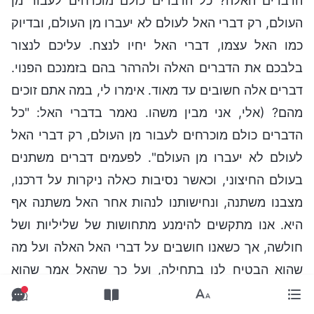
הדברים האלה? כל הדברים כולם מוכרחים לעבור מן
העולם, רק דברי האל לעולם לא יעברו מן העולם, ובדיוק
כמו האל עצמו, דברי האל יחיו לנצח. עליכם לנצור
בלבכם את הדברים האלה ולהרהר בהם בזמנכם הפנוי.
דברים אלה חשובים עד מאוד. אימרו לי, במה אתם זוכים
מהם? (אלי, אני מבין משהו. נאמר בדברי האל: "כל
הדברים כולם מוכרחים לעבור מן העולם, רק דברי האל
לעולם לא יעברו מן העולם". לפעמים דברים משתנים
בעולם החיצוני, וכאשר נסיבות כאלה ניקרות על דרכנו,
מצבנו משתנה, ונחישותנו לנהות אחר האל משתנה אף
היא. אנו מתקשים להימנע מתחושות של שליליות ושל
חולשה, אך כשאנו חושבים על דברי האל האלה ועל מה
שהוא הבטיח לנו בתחילה, ועל כך שהאל אמר שהוא
רוצה לזכות בקבוצת אנשים המאוחדים עמו בלב ובנפש,