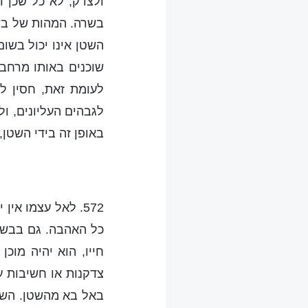
ולצדק, לא כל שכן 
בשרה. המהות של בש
השטן אינו יכול בשו
שוכנים באותו מרחב,
לעומת זאת, חסין ל
לגבהים העליונים, ו
באופן זה בידי השטן,
572. לאל עצמו אי
כל האהבה. גם בבשר
חייו, הוא יהיה מו
צדקנות או חשיבות ע
באל בא מהשטן. השטן