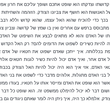
קדושתו וצדקתו הוא שופט אתכם ושופך עליכם את חרון אפו
 האנושות הוא חושף את צביונו הצודק. הזוהמה והשחיתות
בכך כדי להוכיח שהוא האל עצמו, שהוא קדוש וללא רבב,
מתבוסס ברפש עם אחרים ואין בו שמץ של קדושה וצביון צודק
תו של האדם והוא לא מתאים לבצע את השיפוט של האדם. 
ה להיות כשירים לשפוט את הדומים להם? רק האל הקדוש 
ת בכללותה. איך ייתכן שאדם ישפוט את חטאיו של אדם א
אדם אחר, ואיך אדם יכול להיות כשיר לגנות חטאים אלו?
י האדם, אזי איך הוא היה יכול להיות האל הצודק בכבודו
בני האדם מתגלות, אלוהים מדבר כדי לשפוט את בני האדם,
אשר הוא שופט את האדם ומייסר אותו על חטאיו, בעודו ממש
שום דבר לא יכול להימלט ממשפט זה. הוא שופט כל דבר מ
דק. אלמלא כך היה, איך ניתן היה לומר שאתם ניגודים גם ב