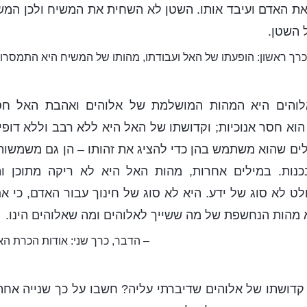
 האדם ועיבד אותו. השטן לא השחית את המשיח ולכן המשי
 השטן.
כרך ראשון: הופעתו של האל ועבודתו, מהותו של המשיח היא התמסרו
 אלוהים היא המהות המושלמת של אלוהים ואהבת האל חס
הוא חסר אנוכיות; וקדושתו של האל היא ללא רבב וללא דופי
לים שהוא משתמש בהן כדי להציג את זהותו – הן גם משמשות
ות. במילים אחרות, מהות האל היא לא ריקה מתוכן וה
לט לא סוג של ידע. היא לא סוג של חינוך עבור האדם, כי אם
 מהות הנחשפת של מה ששייך לאלוהים ומה שאלוהים הינו.
– הדבר, כרך שני: אודות הכרת האל,
ת קדושתו של אלוהים שדיברתי עליה? חשבו על כך שנייה אחת