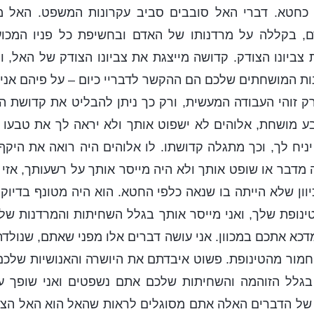
 כחטא. דברי האל סובבים סביב עקרונות המשפט. האל 
ם, בקללה על מרדנותו של האדם ובחשיפת כל פניו המכו
ת צביונו הצודק. קדושה מייצגת את צביונו הצודק של האל, 
ונות המושחתים שלכם הם ההקשר לדבריי כיום – על פיהם אני
ק זוהי העבודה המעשית, ורק כך ניתן להבליט את קדושת 
 מושחת, אלוהים לא ישפוט אותך ולא יראה לך את טבעו ה
ניח לך, וכך מתגלה קדושתו. לו אלוהים היה רואה את היקף
מדבר או שופט אותך ולא היה מייסר אותך על רשעותך, אזי ה
יוון שלא הייתה בו שנאה כלפי החטא. הוא היה מטונף בדיוק 
נופת שלך, ואני מייסר אותך בגלל השחיתות והמרדנות שלך.
מדכא אתכם במכוון. אני עושה דברים אלו מפני שאתם, שנולדת
מור מהטינופת. פשוט איבדתם את היושרה והאנושיות שלכם,
בגלל הזוהמה והשחיתות שלכם אתם נשפטים ואני שופך על
 של הדברים האלה אתם מסוגלים לראות שהאל הוא האל הצו