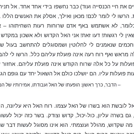
את חיי הכנסייה ועוד) כבר נחשפו בידי אחד אחד. אל תניח
. הרשו לי לומר לכם! מכאן ואילך, אסלק את האנשים הללו ב
ומר, לא אשתמש באף אדם שרוחות רעות השחיתוהו – אנ
ין לי רגשות! דעו זאת! אני האל הקדוש ולא אשכון במקדש
חכמים שנאמנים לי לחלוטין ושמסוגלים להתחשב בעול שאנ
 מראש ואף רוח רעה אינה פועלת עליהם כלל. הרשו לי להב
ועלות על כל אלה שרוח הקודש אינה פועלת עליהם. אחזור על
ת פועלות עליו. הם יושלכו כולם אל השאול יחד עם גופם הג
– הדבר, כרך ראשון: הופעתו של האל ועבודתו, אמירותיו של המ
האל לובשת הוא בשרו של האל עצמו. רוח האל היא עליונה, הי
 גם בשרה עליון, כול-יכול, קדוש וצודק. בשר כזה יכול לעש
 מה שקדוש, מהולל ועוצמתי. הוא אינו מסוגל לעשות דבר ש