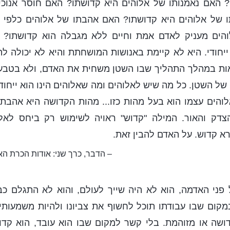
? האם נאמנותו של אלוהים היא קדושתו? האם חוסר אנוכיו
ו של אלוהים היא קדושתו? האם אהבתו של אלוהים כלפי 
הים מעניק לאדם אמת וחיים ללא מגבלה הוא קדושתו? 
יחודי. היא לא קיימת באנושות המושחתת והיא לא יכולה ל
אות במהלך התהליך שבו השטן משחית את האדם, ולא בטב
של השטן. כל מה שיש לאלוהים ומה שאלוהים הינו הוא ייחוד
לוהים עצמו הוא בעל מהות כזו... מהות הקדושה היא אהבת
דק והאור. המילה "קדוש" ראויה לשימוש רק ביחס לאלו
א קדוש. על האדם להבין זאת.
– הדבר, כרך שני: אודות הכרת האל,
ל פני האדמה, הוא לא היה שייך לעולם, והוא לא התגלם כב
מקום שבו עבודתו תוכל לחשוף את צביונו ולהיות משמעותי
דושה או מזוהמת. בלי קשר למקום שבו הוא עובד, הוא קדו