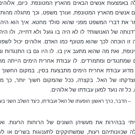
ה באמצעות אנשים הבאים מהארץ המטונפת. כיום, אלוהי
 אנשים מהארץ המטונפת, ועורך משפט, וכך מתגלה מהותו
מר את דברי המשפט מפני שהוא סולד מחטא. איך הוא היה
ותה של האנושות? לו לא היה בו גועל ולא דחייה, ולו ה
 זו הוכחה לכך שהוא מטונף כמו האדם. אלוהים יכול לשפו
ופת, ואת מה שהוא מתעב אין בו. לו היו גם בו התנגדות ומ
שמתנגדים ומתמרדים. לו עבודת אחרית הימים הייתה מ
מדוע עבודת אחרית הימים מתבצעת בסין, במקום החשוך ו
צדקתו של האל. בקצרה, ככל שהמקום חשוך יותר, כך מ
כל זה נועד למען עבודתו של אלוהים.
– הדבר, כרך ראשון: הופעתו של האל ועבודתו, כיצד השלב השני בע
ראיתי בבהירות את מעשיהן השונים של הרוחות הרעות. וא
 שכוונותיהם רעות, שמשתוקקים לתענוגות בשרים או לע