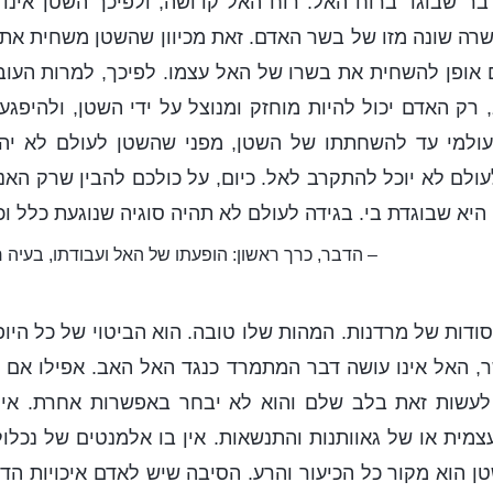
דבר שבוגד ברוח האל. רוח האל קדושה, ולפיכך השטן אינו
רה שונה מזו של בשר האדם. זאת מכיוון שהשטן משחית את 
ם אופן להשחית את בשרו של האל עצמו. לפיכך, למרות הע
 רק האדם יכול להיות מוחזק ומנוצל על ידי השטן, ולהיפגע 
עולמי עד להשחתתו של השטן, מפני שהשטן לעולם לא יה
לעולם לא יוכל להתקרב לאל. כיום, על כולכם להבין שרק הא
 היא שבוגדת בי. בגידה לעולם לא תהיה סוגיה שנוגעת כלל ו
– הדבר, כרך ראשון: הופעתו של האל ועבודתו, בעיה חמ
ן יסודות של מרדנות. המהות שלו טובה. הוא הביטוי של כל היו
, האל אינו עושה דבר המתמרד כנגד האל האב. אפילו אם 
כן לעשות זאת בלב שלם והוא לא יבחר באפשרות אחרת. אי
צמית או של גאוותנות והתנשאות. אין בו אלמנטים של נכלול
 הוא מקור כל הכיעור והרע. הסיבה שיש לאדם איכויות הד