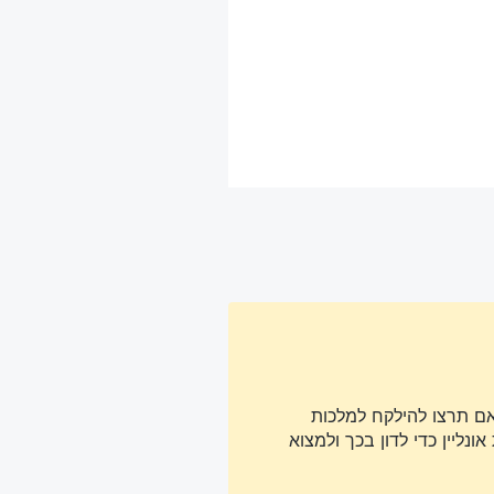
אם תרצו להילקח למלכות
נליין כדי לדון בכך ולמצוא