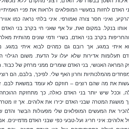
כות השטן בבשרו של האדם, רצוני מתקדם ללא מכשולים.
י האדם לחזות במעשיי המופלאים ולראות את פניי האמיתיים
רקיע, ואיני חסר צורה ואמורפי. איני בלתי נראה כמו אוויר, 
 אותו בנקל. במקום זאת, על אף שאני חי בקרב בני האדם 
החריפות בקרב בני האדם, בשרי ודמי שונים מהותית מאלה
 איתי במגע, אך רובם גם כמהים לבוא איתי במגע. נ
ם תעלומות אדירות שלא יעלו על הדעת. משום הגילוי הי
 המראה האנושי, בני האדם שומרים ממני מרחק של כבוד. ה
מפחדים מהמלכותיות וחרון האף שלי. לפיכך, בלבם, הם רוצים
עשות את מה שהם רוצים – חוזקם לא עומד במשאת לבם. ז
, וככל שיש יותר בני האדם כאלה, כך מתחזקת ההוכחה 
ך מושגת המטרה שבני האדם יכירו את אלוהים. אך זו מטרה
הכיר את המעשים המופלאים שלי מפעולות הבשר והדם של
 אלוהים: איני חריג ועל-טבעי כפי שבני האדם מדמיינים. אנ