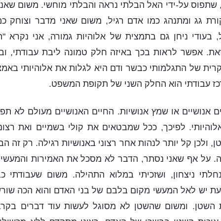
שתפוס על-ידי האל הבלתי נראה והבלתי מוחשי. משום שאני 
רת גג ומתנהג כמו אדם רגיל, משום שאני מדבר וצוחק כמו
 בעודי ניחן גם בתמצית של אלוהיות גמורה, אני נקרא "
זאת. אפשר לראות בכך באיזה חלק טמונה ליבת עבודתי, ו
רית של התגלמותי כבשר ודם היא לגלות את אלוהיותי באמצע
ז עבודתי הוא החלק השני של תקופת המשפט.
ים אנושיים או שמץ אנושיות. החיים האנושיים מעולם לא תפס
אלוהיותי. לפיכך, ככל שמבטאים את קולי בשמיים ואת רצונה
 ולכן קל יותר לנהות אחר רצוני באנושיות רגילה. רק זה ה
. על אף שאני נסתר, הדבר לא מסכל את האמירות והמעשים 
חלתי ניצחון, ושזכיתי במלוא התהילה. משום שעבודתי כ
ת יש לאל המעשי מקום בלבם של בני האדם והוא הכה שורש
השטן. ומשום שהשטן לא מסוגל לעשות עוד דברים בקרב