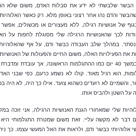
 הבשר שלבשתי לא ידע את סבלות האדם, משום שלא התגל
הבשר והדם נהו אחר רצוני באופן מלא. רק כאשר האלוהיות
בגוף של אנושיות רגילה, ללא מעצורים או מכשולים, אפש
הודות לכך שהאנושיות הרגילה שלי מסוגלת לחפות על האל
ונסתר. במהלך שלב העבודה כבשר ודם, על אף שהאלוהיות פ
את הפעילויות האלה, משום החיים והפעולות של האנושיות
הזו לא יכולה לצום במשך 40 יום כמו ההתגלמות הראשונה, אך עובדת ו
ות, הוא רגיל מאוד. קולו לא נשמע כרעם, כפי שבני האד
ר, והשמיים לא רועדים כשהוא צועד. אילו כך היה, לא היה בכ
 על השטן ולהביס אותו.
היות שלי שמאחורי הגנת האנושיות הרגילה, אני זוכה במל
ם דבר לא מקשה עליי. זאת משום שמטרת התגלמותי היא
י אלוהיותי כבשר ודם, ולראות את האל המעשי עצמו. כך נית