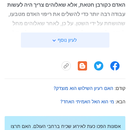
האדם כקורבן חטאת, אלא שאלוהים צריך היה לעשות
עבודה רבה יותר כדי להשלים את ריפוי האדם מטבעו,
שהושחת על ידי השטן. על כן, לאחר שאלוהים מחל
לאדם על חטאיו, אלוהים חזר לבשר ודם כדי להוביל
לעיון נוסף
את האדם לעידן חדש, והתחיל את עבודת הייסור
והמשפט, והעבודה הזו הביאה את האדם למישור נעלה
יותר. כל מי שנשמע לריבונותו של אלוהים ייהנה
מאמת נעלה יותר ויקבל ברכות רבות יותר. בני האדם
האלה יחיו באור באמת ובתמים ויזכו באמת, בדרך
קודם:
ובחיים
"
האם רעיון השילוש הוא מוצדק?
(הדבר, כרך ראשון: הופעתו של אלוהים ועבודתו,
.
הקדמה)
הבא:
מי הוא האל האמיתי האחד?
המושיע כבר הגיע. ישוע אדוננו חזר בבשר כאל הכול יכול
בהתגלמותו. האל הכול יכול ביטא את כל האמיתות
אסונות הפכו כעת לאירוע שכיח ברחבי העולם. האם תרצו