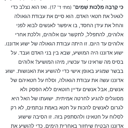
כִּי קָרְבָה מַלְכוּת שָׁמַיִם
"
. ואז הוא נצלב כדי
(מתי ד' 17)
לגאול את חטאי האדם. הוא סיים את עבודת הגאולה
והחל את עידן החסד, בו איפשר לאנשים לבוא לפני
אלוהים, להתפלל, לתקשר עם אלוהים, וללכת אחרי
אלוהים עד היום. זו היתה עבודת הגאולה של ישוע אדוננו.
ישוע אדוננו היה המושיע, שבא בין בני האדם ועבד. על
בסיס מה שראינו עד עכשיו, מיהו המושיע? אלוהים
בבשר שמגיע באופן אישי כדי להושיע את האנושות. ישוע
אדוננו עשה את עבודת הגאולה, וסלח על חטאיהם של
אנשים, אבל אנשים עדיין חוטאים ללא הפסק ולא
מסוגלים להגיע לחרטה אמיתית. ישועתו של האל היא
לגרום לאנשים להכות על חטא באמת ובתמים, לא רק
לסלוח על חטאינו ולהסתפק בזה. זו הסיבה שישוע
אדוננו הבטיח שיחזור באחרית הימים, כדי להושיע את