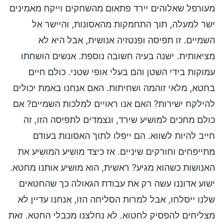
מעורפל שאלוהים יירד פתאום מהשחקים וייקח מאמינים
ישר למעלה, תוך התחמקות מהאסונות, והיישר אל
השמיים. זו תפיסה ופנטזיה אנושית, אבל היא לא
מציאותית. ישנה בעיה חשובה נוספת. אנשים הושחתו
עמוקות בידי השטן והם בעלי אופי שטני. כולם חיים
בחטא, מלאי זוהמה ושחיתות. האם אנחנו באמת יכולים
להילקח ישירות? האם אנו ראויים למלכות השמיים? אם
כולם מחכים למושיע שירד, ונצמדים לתפיסה הזו, זה
חייב להיות לשווא. הם ייפלו לתוך האסונות בעודם
מתייפחים וחורקים שיניים. אז כיצד מושיע המושיע את
האנושות כשהוא מגיע? ראשית, הוא מושיע אותנו מחטא.
ישוע אדוננו עשה רק את עבודת הגאולה כך שהחטאים
שלנו ייסלחו, אבל למרות הסליחה הזו, אנחנו עדיין לא
מצליחים להפסיק לחטוא. לא נחלצנו מכבלי החטא. זאת