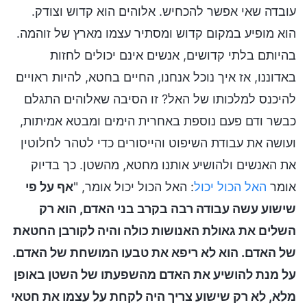
עובדה שאי אפשר להכחיש. אלוהים הוא קדוש וצודק.
הוא מופיע במקום קדוש ומסתיר עצמו מארץ של זוהמה.
בהיותם בלתי קדושים, אנשים אינם יכולים לחזות
באדוננו, אז איך נוכל אנחנו, החיים בחטא, להיות ראויים
להיכנס למלכותו של האל? זו הסיבה שאלוהים התגלם
כבשר ודם פעם נוספת באחרית הימים ומבטא אמיתות,
ועושה את עבודת השיפוט והייסורים כדי לטהר לחלוטין
את האנשים ולהושיע אותנו מחטא, מהשטן. כך בדיוק
אומר
האל הכול יכול
: האל הכול יכול אומר, "
אף על פי
שישוע עשה עבודה רבה בקרב בני האדם, הוא רק
השלים את גאולת האנושות כולה והיה לקורבן החטאת
של האדם. הוא לא ריפא את טבעו המושחת של האדם.
על מנת להושיע את האדם מהשפעתו של השטן באופן
מלא, לא רק שישוע צריך היה לקחת על עצמו את חטאי