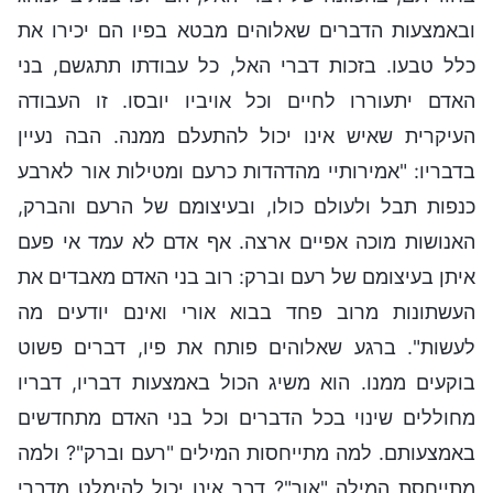
ובאמצעות הדברים שאלוהים מבטא בפיו הם יכירו את
כלל טבעו. בזכות דברי האל, כל עבודתו תתגשם, בני
האדם יתעוררו לחיים וכל אויביו יובסו. זו העבודה
העיקרית שאיש אינו יכול להתעלם ממנה. הבה נעיין
בדבריו: "אמירותיי מהדהדות כרעם ומטילות אור לארבע
כנפות תבל ולעולם כולו, ובעיצומם של הרעם והברק,
האנושות מוכה אפיים ארצה. אף אדם לא עמד אי פעם
איתן בעיצומם של רעם וברק: רוב בני האדם מאבדים את
העשתונות מרוב פחד בבוא אורי ואינם יודעים מה
לעשות". ברגע שאלוהים פותח את פיו, דברים פשוט
בוקעים ממנו. הוא משיג הכול באמצעות דבריו, דבריו
מחוללים שינוי בכל הדברים וכל בני האדם מתחדשים
באמצעותם. למה מתייחסות המילים "רעם וברק"? ולמה
מתייחסת המילה "אור"? דבר אינו יכול להימלט מדברי