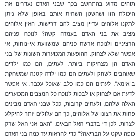
תוהים מדוע בהתחשב בכך שבני האדם נעדרים את
היכולת הזו ושהשטן השחית אותם באופן שלא ניתן
לתקנו אלוהים עדיין מציב להם דרישות. האין אלוהים
מציב את בני האדם בעמדה קשה? לנוכח פניהם
הרציניים ולנוכח ארשת פניהם שמשוועת אי-נוחות, אי
אפשר שלא לצחוק. ההופעות המכוערות השונות של בני
האדם הן מצחיקות ביותר. לעתים, הם כמו ילדים
שאוהבים לשחק ולעתים הם כמו ילדה קטנה שמשחקת
ב"אימא". לעתים הם כמו כלב שאוכל עכבר. אי אפשר
לדעת אם לצחוק או לבכות לנוכח כל המצבים המכוערים
האלה שלהם, ולעתים קרובות, ככל שבני האדם מבינים
פחות את רצונו של אלוהים, כך הם עלולים יותר להיקלע
לצרות. לכן די בדברי האל הבאים, "האם אני האל שרק
כופה שקט על הבריאה?" כדי להראות עד כמה בני האדם