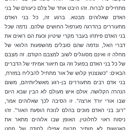
מתחילים לברוח. זהו היבט אחד של צלם כיעורם של בני
האדם שאלוהים מבטא. ברגע זה, כל בני האדם
מתעוררים בהדרגה מערפול החושים שלהם. נדמה שכל
בני האדם פיתחו בעבר מקרי שיטיון וכעת הם רואים את
דברי האל, ונדמה שהם סובלים מהשפעות הלוואי של
מחלה זו ואינם מסוגלים לשוב למצבם הקודם. זה מצבם
של כל בני האדם בפועל וזה גם תיאור אמיתי של הדברים
הבאים: "כשנצנוץ קלוש של אור מתחיל להבליח במזרח,
בני אדם רבים מתעוררים בן-רגע מאשליותיהם, משום
הנהרה הקלושה. אולם איש מעולם לא הבין שבא היום
שבו אורי יורד ארצה". זו הסיבה לכך שאלוהים אמר,
"רוב בני האדם מוכים בהלם לנוכח הופעת האור". זהו
ניסוח ראוי לחלוטין. האופן שבו אלוהים מתאר את
האנושות לא מותיר מרווח אפילו לחודה של מחט