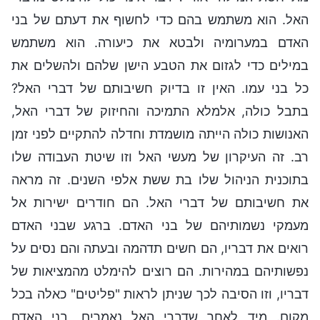
האל. הוא משתמש בהם כדי לחשוף את דעתם של בני
האדם במערומיה ולבטא את כיעורה. הוא משתמש
במילים כדי לגזום את הטבע הישן שלהם ולהשלים את
כל בני עמו. האין זו בדיוק חשיבותם של דברי האל?
בתבל כולה, אלמלא התמיכה והחיזוק של דברי האל,
האנושות כולה הייתה מושמדת וחדלה להתקיים לפני זמן
רב. זה העיקרון של מעשי האל וזו שיטת העבודה שלו
בתוכנית הניהול שלו בת ששת אלפי השנים. זה מראה
את חשיבותם של דברי האל. הם חודרים ישירות אל
מעמקי נשמותיהם של בני האדם. ברגע שבני האדם
רואים את דבריו, הם חשים תדהמה ובעתה והם נסים על
נפשותיהם במהירות. הם רוצים להימלט מהמציאות של
דבריו, וזו הסיבה לכך שניתן לראות "פליטים" כאלה בכל
מקום. מיד לאחר שדברי האל נאמרים, בני האדם