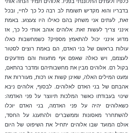
כלפיו ולעתים התלוננתי בפניו. אלוהים תמיד הנחה אותי
בדבריו והוא מקדיש תשומת לב רבה כל כך לחיי, ובכל
זאת, לעתים אני משחק בהם כאילו היו צעצוע. באמת
אינני צריך לעשות זאת. אלוהים אוהב אותי כל כך, אז
מדוע אינני יכול להתאמץ מספיק? כשמחשבות כאלו
עולות בראשם של בני האדם, הם באמת רוצים לסטור
לעצמם, ויש כאלה שאפם אף מתעוות והם מזדעקים
בקול רם. אלוהים מבין את מחשבותיהם ומדבר בהתאם,
ומעט המילים האלה, שאינן קשות או רכות, מעוררות את
אהבתם של בני האדם לאלוהים. לבסוף, אלוהים ניבא
שינוי בעבודתו כאשר המלכות תיווצר על פני האדמה:
כשאלוהים יהיה על פני האדמה, בני האדם יוכלו
להשתחרר מאסונות וממשברים ולהתענג על החסד,
אולם המועד שבו אלוהים יתחיל את השיפוט של היום