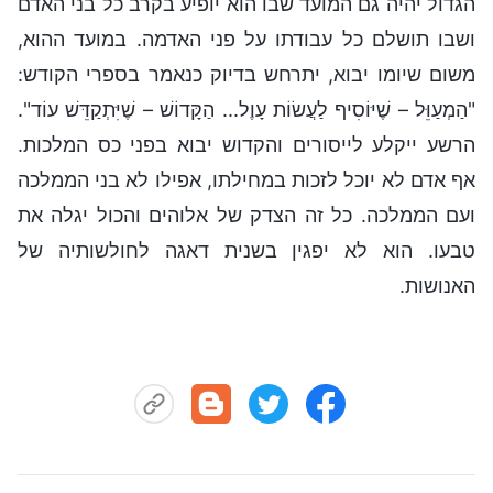
הגדול יהיה גם המועד שבו הוא יופיע בקרב כל בני האדם
ושבו תושלם כל עבודתו על פני האדמה. במועד ההוא,
משום שיומו יבוא, יתרחש בדיוק כנאמר בספרי הקודש:
"הַמְעַוֵּל – שֶׁיּוֹסִיף לַעֲשׂוֹת עָוֶל... הַקָּדוֹשׁ – שֶׁיִּתְקַדֵּשׁ עוֹד".
הרשע ייקלע לייסורים והקדוש יבוא בפני כס המלכות.
אף אדם לא יוכל לזכות במחילתו, אפילו לא בני הממלכה
ועם הממלכה. כל זה הצדק של אלוהים והכול יגלה את
טבעו. הוא לא יפגין בשנית דאגה לחולשותיה של
האנושות.