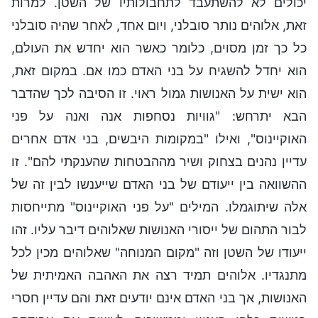
יכולים לא להשתעבד לתחבולותיו של השטן. למרות
זאת, אלוהים נותר סובלני, ויום אחד, לאחר שהיה סובלני
כל כך זמן מסוים, כלומר כאשר הוא יחדש את העולם,
הוא יחדל להשגיח על בני האדם כמו אם. במקום זאת,
הוא ישית על האנושות גמול ראוי. זו הסיבה לכך שהדבר
הבא יתרחש: "גוויות נסחפות אנה ואנה על פני
האוקיינוס", ואילו "במקומות היבשים, בני אדם אחרים
עדיין נהנים בצחוק ושיר מההבטחות שהענקתי להם". זו
ההשוואה בין ייעודם של בני האדם שייענשו לבין זה של
אלה שיתוגמלו. המילים "על פני האוקיינוס" מתייחסות
לבור התהום של ייסורי האנושות שאלוהים דיבר עליו. זהו
ייעודו של השטן וזה "מקום המנוחה" שאלוהים מכין לכל
מתנגדיו. אלוהים תמיד רצה את האהבה האמיתית של
האנושות, אך בני האדם אינם יודעים זאת והם עדיין חסרי