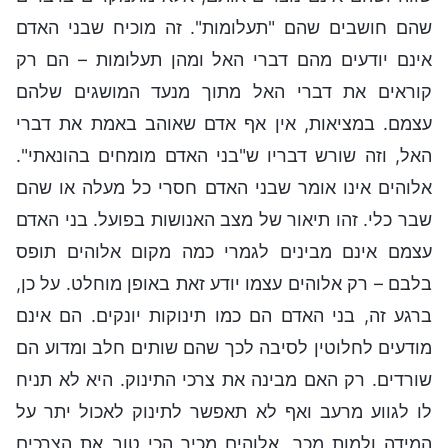
שהם חושבים שהם "תעלומות". זה מוכיח שבני האדם
אינם יודעים מהם דברי האל ומהן תעלומות – הם רק
קוראים את דברי האל מתוך מנעד המושגים שלהם
עצמם. במציאות, אין אף אדם שאוהב באמת את דברי
האל, וזה שורש דבריו ש"בני האדם מומחים בהונאתי".
אלוהים אינו אומר שבני האדם חסרי כל מעלה או שהם
שבר כלי. זהו תיאור של מצב האנושות בפועל. בני האדם
עצמם אינם מבינים לגמרי כמה מקום אלוהים תופס
בלבם – רק אלוהים עצמו יודע זאת באופן מוחלט. על כן,
ברגע זה, בני האדם הם כמו תינוקות יונקים. הם אינם
מודעים לחלוטין לסיבה לכך שהם שותים חלב ומדוע הם
שורדים. רק האם מבינה את צרכי התינוק. היא לא תניח
לו לגווע מרעב ואף לא תאפשר לתינוק לאכול יתר על
המידה ולמות מכך. אלוהים מכיר הכי טוב את הצרכים