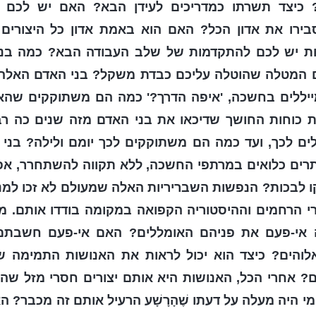
 כיצד תשרתו כמדריכים לעידן הבא? האם יש לכם
בירו את אדון הכל? האם הוא באמת אדון כל היצורים 
יות יש לכם להתקדמות של שלב העבודה הבא? כמה בנ
המטלה שהוטלה עליכם כבדת משקל? בני האדם האלה א
מייללים בחשכה, 'איפה הדרך?' כמה הם משתוקקים שהאו
את כוחות החושך שדיכאו את בני האדם מזה שנים כה רבו
לים לכך, ועד כמה הם משתוקקים לכך יומם ולילה? בני
תרים כלואים במרתפי החשכה, ללא תקווה להשתחרר, אפי
קו לבכות? הנפשות השבריריות האלה שמעולם לא זכו למ
י הרחמים וההיסטוריה הקפואה במקומה בודדו אותם. מ
ה אי-פעם את פניהם האומללים? האם אי-פעם חשבתם
לוהים? כיצד הוא יכול לראות את האנושות התמימה שה
ם? אחרי הכל, האנושות היא אותם יצורים חסרי מזל שה
 מי היה מעלה על דעתו שֶׁהָרָשָׁע הרעיל אותם זה מכבר