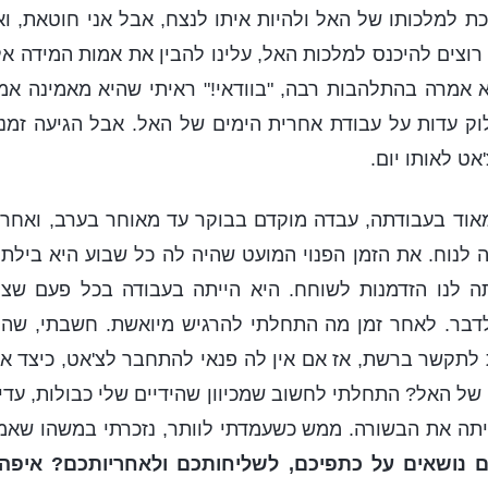
ת למלכותו של האל ולהיות איתו לנצח, אבל אני חוטאת, ואי
רוצים להיכנס למלכות האל, עלינו להבין את אמות המידה אל
א אמרה בהתלהבות רבה, "בוודאי!" ראיתי שהיא מאמינה א
וק עדות על עבודת אחרית הימים של האל. אבל הגיעה זמנ
אט לאותו יום.
אוד בעבודתה, עבדה מוקדם בבוקר עד מאוחר בערב, ואחרי
 לנוח. את הזמן הפנוי המועט שהיה לה כל שבוע היא בילת
 לנו הזדמנות לשוחח. היא הייתה בעבודה בכל פעם שצל
דבר. לאחר זמן מה התחלתי להרגיש מיואשת. חשבתי, שהיו
ת לתקשר ברשת, אז אם אין לה פנאי להתחבר לצ'אט, כיצד א
של האל? התחלתי לחשוב שמכיוון שהידיים שלי כבולות, עדי
יתה את הבשורה. ממש כשעמדתי לוותר, נזכרתי במשהו שאמר
 נושאים על כתפיכם, לשליחותכם ולאחריותכם? איפ