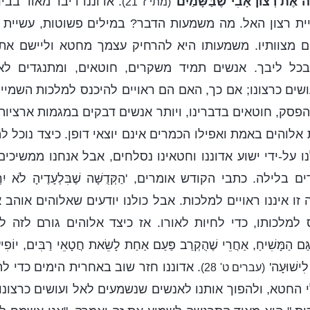
ה אֶת רְצוֹן אָבִי שֶׁבַּשָּׁמַיִם
'
. אדוננו דיבר מאוד בב
(מתי ז' 21)
ת רצון האל. מה משמעות הדבר? במילים פשוטות, עשיית ר
ום מצוותיו. משמעותו היא להרחיק עצמך מחטא וליישם את
כל ליבך. אנשים תמיד משקרים, חוטאים, ומתנגדים לאל
ושים כרצונו; אם כך, האם הם ראויים להיכנס למלכות השמיים
פסק, חוטאים בדברינו, ויותר אנשים דבקים במגמות ארציות 
אלוהים באמת ואפילו הכמרים אינם יוצאי דופן. כיצד נוכל 
אלנו על-ידי ישוע אדוננו וחטאינו נסלחים, אבל אנחנו ממשיכי
לילה. כתבי הקודש אומרים, 'הַקְּדֻשָּׁה שֶׁבִּלְעָדֶיהָ לֹא יִרְאֶ
 זו איננו ראויים למלכות. אבל כולנו יודעים שאלוהים אוהב
נס למלכותו, כדי לחיות לאורו. אז כיצד אלוהים גורם לזה ל
ַמָּשִׁיחַ, אַחֲרֵי שֶׁהֻקְרַב פַּעַם אַחַת לָשֵׂאת חֲטָאֵי רַבִּים, יוֹפִיעַ ש
לִישׁוּעָה'
. אדוננו חזר שוב באחרית הימים כדי ל
(עברים ט' 28)
 החטא, ולהפוך אותנו לאנשים שנשמעים לאל ועושים כרצונו,