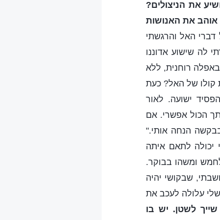
יע את הניצולים?
 אוהב את האנושות
 דברי האל והרגשתי
י לה שישוע אדוננו
 באפלה רוחנית, ללא
ת קולו של האל? כעת
פסיד ישועה. לאור
תך הכול אפשרי. אם
בקשה הנחה אותי."
 יכולה לתאם איתה
לחמש ומשהו בבוקר.
תי כל לילה עד 2 או 3 לפנות בוקר. חשבתי, שבקושי יהיה
שלי עלולה לעכב את
ייך לשטן. יש בו