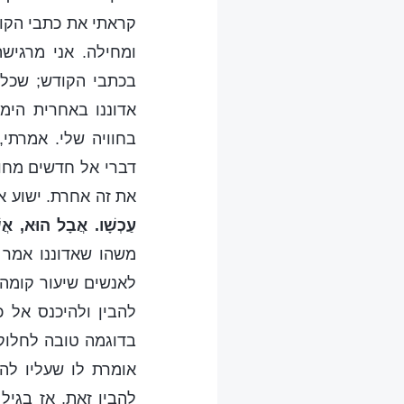
קראתי את כתבי הקודש
ומחילה. אני מרגיש
בכתבי הקודש; שכל 
אדוננו באחרית הימ
בחוויה שלי. אמרתי
דברי אל חדשים מחוץ
את זה אחרת. ישוע אד
עַכְשָׁו. אֲבָל הוּא, אֲש
משהו שאדוננו אמר 
לאנשים שיעור קומה 
להבין ולהיכנס אל כ
בדוגמה טובה לחלוק 
אומרת לו שעליו לה
להבין זאת, אז בגיל