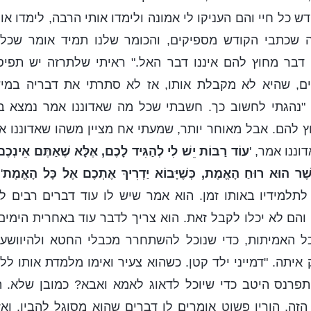
 כל חיי והם העניקו לי אמונה ולימדו אותי הרבה, לימדו או
ה שכתבי הקודש מספיקים, והכומר שלנו תמיד אומר שכל
דבר מחוץ להם איננו דבר האל." ראיתי שלתרזה יש תפיסו
ים, שהיא לא מקבלת אותו, אז לא סתרתי את דבריה במיש
, "נהגתי לחשוב כך. חשבתי שכל מה שאדוננו אמר נמצא בכ
 להם. אבל מאוחר יותר, שמעתי אח מציין משהו שאדוננו א
וננו אמר, '
עוֹד רַבּוֹת יֵשׁ לִי לְהַגִּיד לָכֶם, אֶלָּא שֶׁאַתֶּם אֵינְכ
ֶׁר הוּא רוּחַ הָאֱמֶת, כְּשֶׁיָּבוֹא יַדְרִיךְ אֶתְכֶם אֶל כָּל הָאֱמֶת
'
לתלמידיו באותו זמן. הוא אמר שיש לו עוד דברים רבים ל
והם לא יכלו לקבל זאת. הוא צריך לדבר עוד באחרית הימים
ל האמיתות, כדי שנוכל להשתחרר מכבלי החטא ולהיוושע ל
איתה. "דמייני ילד קטן. כשהוא צעיר ואימו מלמדת אותו לל
תפרנס היטב כדי שיוכל לדאוג לאמא ואבא? כמובן שלא. הו
 הזה, הוריו פשוט אומרים לו דברים שהוא מסוגל להבין. ואז