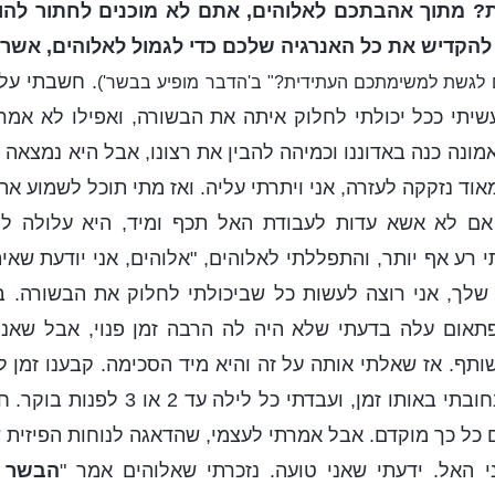
ת? מתוך אהבתכם לאלוהים, אתם לא מוכנים לחתור להוש
להקדיש את כל האנרגיה שלכם כדי לגמול לאלוהים, אשר
. חשבתי על
ם לגשת למשימתכם העתידית?" ב'הדבר מופיע בבשר')
שיתי ככל יכולתי לחלוק איתה את הבשורה, ואפילו לא אמרת
מונה כנה באדוננו וכמיהה להבין את רצונו, אבל היא נמצאה
אוד נזקקה לעזרה, אני ויתרתי עליה. ואז מתי תוכל לשמוע א
אם לא אשא עדות לעבודת האל תכף ומיד, היא עלולה לה
רע אף יותר, והתפללתי לאלוהים, "אלוהים, אני יודעת שאי
לך, אני רוצה לעשות כל שביכולתי לחלוק את הבשורה. ב
אום עלה בדעתי שלא היה לה הרבה זמן פנוי, אבל שאני
תף. אז שאלתי אותה על זה והיא מיד הסכימה. קבענו זמן 
הייתי עסוקה מאוד בחובתי באותו זמן, ועבד
ום כל כך מוקדם. אבל אמרתי לעצמי, שהדאגה לנוחות הפיזית 
 האל. ידעתי שאני טועה. נזכרתי שאלוהים אמר "
הבשר ש