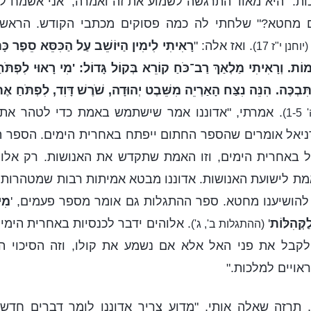
ות." היא מאוד התרגשה לשמוע את זה ואמרה, "אני אשמח ל
ם מחטא?" שלחתי לה כמה פסוקים מכתבי הקודש. הראשון
. ואז אלה: "
רָאִיתִי לִימִין הַיּוֹשֵׁב עַל הַכִּסֵּא סֵפֶר כּ
(יוחנן י"ז 17)
ת. וְרָאִיתִי מַלְאַךְ רַב־כֺּחַ קוֹרֵא בְּקוֹל גָּדוֹל: 'מִי רָאוּי לִפְתֺּח
בְכֶּה. הִנֵּה נִצַּח הָאַרְיֵה מִשֵּׁבֶט יְהוּדָה, שֺׁרֶשׁ דָּוִד, לִפְתֺּחַ א
. אמרתי, "אדוננו אמר שישתמש באמת כדי לטהר את 
1)
ניאל אומרים שהספר החתום ייפתח באחרית הימים. הספר ה
באחרית הימים, וזו האמת שתקדש את האנושות. רק אלוה
 לישועת האנושות. אדוננו מבטא אמיתות רבות שמטהרות ו
להושיענו מחטא. ספר ההתגלות גם אומר מספר פעמים, '
מִי
קְּהִלּוֹת
'
. אלוהים ידבר לכנסיות באחרית הימי
(ההתגלות ב', ג')
ם לקבל את פני האל אלא אם נשמע את קולו, וזה הסיכוי ה
ראויים למלכות."
, תרזה שאלה אותי, "מדוע צריך אדוננו לומר דברים חדש