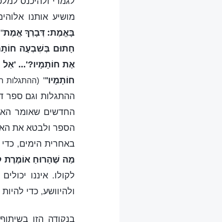
לגמרי ולהיכנס למלכ
מושיע אותנו אלוהי
בָּאֱמֶת: דְּבָרְךָ אֱמֶת
"
חָתוּם בְּשִׁבְעָה חוֹתָמוֹ
אֶת חוֹתָמָיו?'... 'אַל תִּ
חוֹתָמָיו'
"
(ההתגלות ה' -5
ההתגלות וגם ספר ד
החדשים שאומר האל 
הספר ולבטא את האמת
באחרית הימים, כדי 
מַה שֶּׁהָרוּחַ אוֹמֶרֶת לַ
לקולו. איננו יכולי
ולהיוושע, כדי להיות 
בנקודה הזו בשיתוף