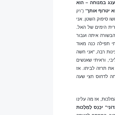
ענג במנוחה – הוא
א יטרוף אותך
"
("רק
שו סיפוק השטן. אני
ית הימים של האל.
הבשורה איתה ועבור
י תפילה כנה מאוד
ינות רבה, "אני חשה
בי, וראיתי שאנשים
ת תרזה לביתו. אז
חה לדחוס חצי שעה
לכות, אז מה עלינו
ֹנִי" יִכָּנֵס לְמַלְכוּת