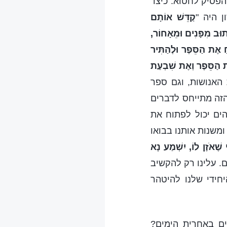
הפסיק לחטוא. כיצד
 היה "
קַדֵּשׁ אוֹתָם
ָתוּב מִפָּנִים וּמֵאָחוֹר,
ַ אֶת הַסֵּפֶר וּלְהַתִּיר
ֶת הַסֵּפֶר וְאֶת שִׁבְעַת
האנושות, וגם ספר
זה מתייחס לדברים
ים יכול לפתוח את
משנות אותנו בבואו
 שֶׁאֺזֶן לוֹ, יִשְׁמַע נָא
ם. עלינו רק להקשיב
יחידי שלנו להיטהר
ים באחרית הימים?