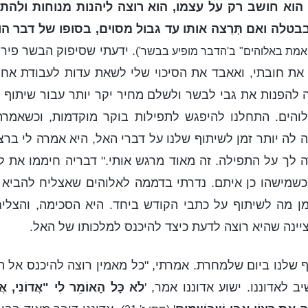
 הוא חושב רק על עצמו, הוא רוצה ליהנות מנוחות ולהת
לה ואם תְּרַצה אותו עד גבול מסוים, בסופו של דבר הו
. ידעתי שסיפוק הבשר פירו
מת באלוהים" ב'הדבר מופיע בבשר')
את חובתי, ואאבד את הסיכוי שלי לשאת עדות לעבודת אחר
 להפנות את גבי לבשר ולשלם מחיר יקר יותר עבור שיתוף 
הים. התחלנו להיפגש לתפילות בוקר מוקדמות, וכשאמרת
 לה יותר זמן לשיתוף שלנו על דברי האל, היא אמרה לי ברצ
 לך על התפילה. זה מאוד מרגש אותי." דבריה חיממו את לי
כשמישהו כן איתם. נדרתי בדממה לאלוהים שאצליח להביא א
מן מה לשיתוף על כתבי הקודש ביחד. היא הסכימה, והצלי
ציינה שהיא רוצה לדעת כיצד להיכנס למלכותו של האל.
ף שלנו ביום שלמחרת. אמרתי, "כל מאמין רוצה להיכנס אל המ
 לאדוננו. ישוע אדוננו אמר, '
לֹא כָּל הָאוֹמֵר לִי "אֲדוֹנִי, אֲדו