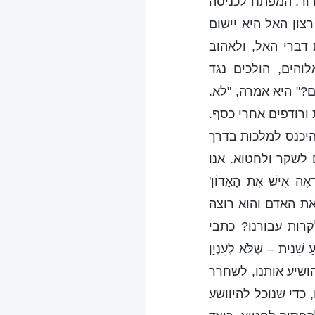
ירור. המפתח לכניסה
צון האל היא יישום
 דברי האל, ולאהוב
והים, הולכים נגד
?" היא אמרה, "לא.
ורודפים אחרי כסף.
להיכנס למלכות בדרך
ם לשקר ולחטוא. אנו
ה אִישׁ אֶת הָאָדוֹן'
 את האדם והוא רוצה
קרות עבורנו? כתבי
ֵׁנִית – שֶׁלֹּא לְעִנְיַן
הושיע אותנו, לשחרר
 כדי שנוכל להיוושע