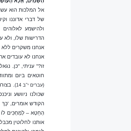
הַשָּׁמַיִם, אֶלָּא הָעוֹשֶׂ
אל המלכות הוא עשיי
של דברי אדוננו וקי
ולהישמע לאלוהים ב
הדרישות שלו, ולא ע
אנחנו משקרים ללא ה
אנחנו לא עובדים את 
זו?" עניתי, "כן. נג
חוטאים ביום ומתוודים ב
. בצורה
(עברים י"ב 14)
שכולנו ניוושע וניכ
הקודש אומרים, 'כָּךְ גַּם ה
הַחֵטְא – לַמְחַכִּים לוֹ 
אותנו לחלוטין מכבלי