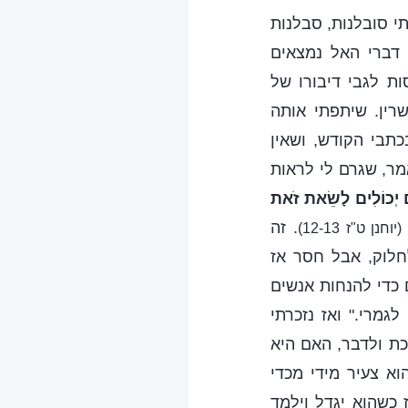
תי סובלנות, סבלנות
 דברי האל נמצאים
ת לגבי דיבורו של
רין. שיתפתי אותה
תבי הקודש, ושאין
מר, שגרם לי לראות
ֶם יְכוֹלִים לָשֵׂאת זֺאת
. זה
(יוחנן ט"ז 12-13)
חלוק, אבל חסר אז
 כדי להנחות אנשים
גמרי." ואז נזכרתי
כת ולדבר, האם היא
א צעיר מידי מכדי
 כשהוא יגדל וילמד