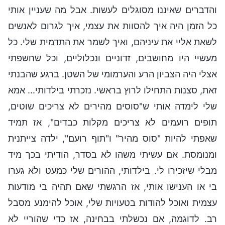
והדברים שאיננו מסוגלים לעשות. אבל מה שעניין אותי
כל הזמן היה איך להסוות את עצמי, איך לגרום לאנשים
לשאת אליי את עיניהם, ואיך לשמר את התדמית שלי. כל
מעשיי היו מחושבים, זדוניים ונכלוליים, וכל שחשפתי
אצלי היה הצביון הרע והערמומי של השטן. ברגע שהבנתי
זאת, סצנות התחילו לרוץ בראשי. נזכרתי בילדותי... אמא
שלי לימדה אותי ש"סוסים מהירים לא צריכים שוטים,
תופים רועמים לא צריכים מקלות כבדים", אז תמיד
שאפתי להיות "סוס מהיר" ו"תוף רועם", ילדה צייתנית
ומנומסת. אם עשיתי משהו לא בסדר, הודיתי בכך מיד
מבלי שיזכירו לי. בילדותי, ההורים שלי כמעט ולא גערו
בי או הענישו אותי, אז הרגשתי שאם תהיה בי מודעות
עצמית ואוכל להודות בטעויות שלי, אוכל להימנע מסבל
רב. לדוגמה, אם נכשלתי בבחינה, אז כדי שהוריי לא