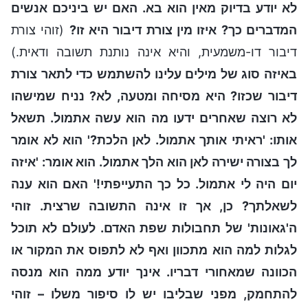
לא יודע בדיוק מאין הוא בא. האם יש ביניכם אנשים
המדברים כך? איזו מין צורת דיבור היא זו?
(זוהי צורת
דיבור דו-משמעית, והיא אינה נותנת תשובה ודאית.)
באיזה סוג של מילים עלינו להשתמש כדי לתאר צורת
דיבור שכזו? היא מסיחה ומטעה, לא? נניח שמישהו
לא רוצה שאחרים ידעו מה הוא עשה אתמול. תשאל
אותו: 'ראיתי אותך אתמול. לאן הלכת?' הוא לא אומר
לך בצורה ישירה לאן הוא הלך אתמול. הוא אומר: 'איזה
יום היה לי אתמול. כל כך התעייפתי!' האם הוא ענה
לשאלתך? כן, אך זו אינה התשובה שרצית. זוהי
ה'גאונות' של תחבולות שפת האדם. לעולם לא תוכל
לגלות למה הוא מתכוון ואף לא לתפוס את המקור או
הכוונה שמאחורי דבריו. אינך יודע ממה הוא מנסה
להתחמק, מפני שבליבו יש לו סיפור משלו – זוהי