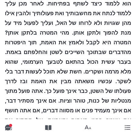
הוא ללמוד כיצד לשתף בפתיחות. לאחר מכן עליך
ללמוד לנתח את מחשבותיך ואת פעולותיך ולהבין אילו
מהן שגויות ולא לרוחו של האל, ועליך לפעול מיד על
מנת להפוך ולתקן אותן. מהי המטרה בלתקן אותן?
המטרה היא לקבל ולאמץ את האמת, תוך היפטרות
מהדברים שבתוכך השייכים לשטן והחלפתם באמת.
בעבר עשית הכול בהתאם לטבעך הערמומי, שהוא
מלא מרמה ושקרים. חשת שלא תוכל לעשות דבר בלי
לשקר. עכשיו משאתה מבין את האמת ובז לדרך
פעולתו של השטן, כבר אינך פועל כך. אתה פועל מתוך
מנטליות של כנות, טוהר וציות. אם אינך מסתיר דבר,
אם אינך מעמיד פנים או מסווה דברים, אם אתה חושף
את עצמך בפני האחים והאחיות, אל תסתיר את
הרעיונות והמחשבות הפנימיים ביותר שלך אלא,