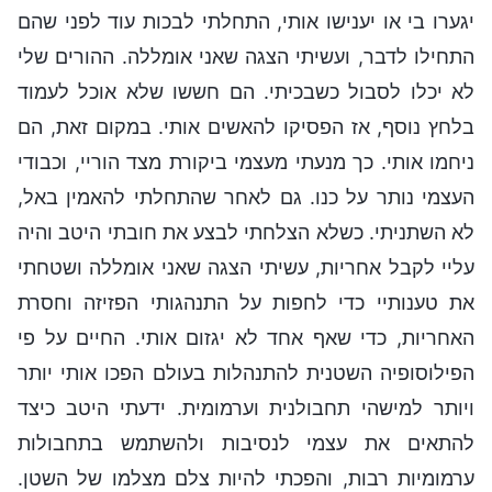
יגערו בי או יענישו אותי, התחלתי לבכות עוד לפני שהם
התחילו לדבר, ועשיתי הצגה שאני אומללה. ההורים שלי
לא יכלו לסבול כשבכיתי. הם חששו שלא אוכל לעמוד
בלחץ נוסף, אז הפסיקו להאשים אותי. במקום זאת, הם
ניחמו אותי. כך מנעתי מעצמי ביקורת מצד הוריי, וכבודי
העצמי נותר על כנו. גם לאחר שהתחלתי להאמין באל,
לא השתניתי. כשלא הצלחתי לבצע את חובתי היטב והיה
עליי לקבל אחריות, עשיתי הצגה שאני אומללה ושטחתי
את טענותיי כדי לחפות על התנהגותי הפזיזה וחסרת
האחריות, כדי שאף אחד לא יגזום אותי. החיים על פי
הפילוסופיה השטנית להתנהלות בעולם הפכו אותי יותר
ויותר למישהי תחבולנית וערמומית. ידעתי היטב כיצד
להתאים את עצמי לנסיבות ולהשתמש בתחבולות
ערמומיות רבות, והפכתי להיות צלם מצלמו של השטן.