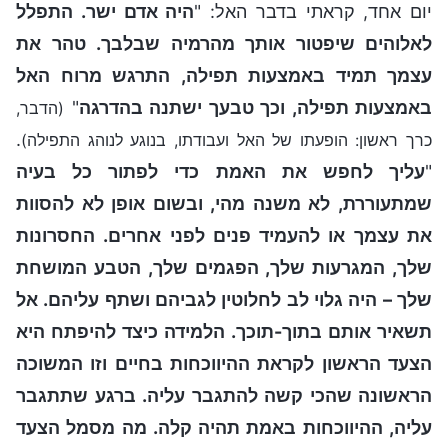
יום אחד, קראתי בדבר האל: "
היה אדם ישר. התפלל
לאלוהים שיפטור אותך מהרמיה שבלבך. טהר את
עצמך תמיד באמצעות תפילה, התרגש מרוח האל
באמצעות תפילה, וכך טבעך ישתנה בהדרגה
"
(הדבר,
.
כרך ראשון: הופעתו של האל ועבודתו, בנוגע לנוהג התפילה)
"
עליך לחפש את האמת כדי לפתור כל בעיה
שמתעוררת, לא משנה מהי, ובשום אופן לא להסוות
את עצמך או להעמיד פנים לפני אחרים. החסרונות
שלך, המגרעות שלך, הפגמים שלך, הטבע המושחת
שלך – היה גלוי לב לחלוטין לגביהם ושתף עליהם. אל
תשאיר אותם בתוך-תוכך. הלמידה כיצד להיפתח היא
הצעד הראשון לקראת ההיווכחות בחיים וזו המשוכה
הראשונה שהכי קשה להתגבר עליה. ברגע שתתגבר
עליה, ההיווכחות באמת תהיה קלה. מה מסמל הצעד