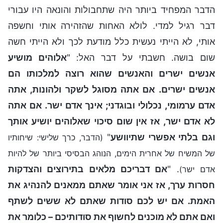
הדבר המפחיד ביותר היה שתחבולות והונאה היו עבורי
דבר רגיל למדי. לולא האחות שהזהירה אותי וחשפה
אותי, לא הייתי נעשית כלל מודעת לכך ולא הייתי חשה
שום בושה. חשבתי על דבר האל: "
אלוהים מושיע
אנשים ישרים והאנשים שהוא רוצה למלכותו הם
אנשים ישרים. אם אתה מסוגל לשקר ולהונות, אתה
אדם ערמומי, נכלולי ובוגדני; אינך אדם ישר. אם אתה
לא אדם ישר, אז אין שום סיכוי שאלוהים יושיע אותך
וגם בלתי אפשרי שתיוושע
"
(הדבר, כרך שלישי: שיחותיו
של המשיח של אחרית הימים, הנוהג הבסיסי ביותר של להיות
. "
אם דבריכם מלאים בתירוצים והצדקות
אדם ישר)
חסרות ערך, אז אני אומר שאתם ממאנים להנהיג את
האמת. אם יש לכם סודות שאתם לא ששים לשתף
ואם אתם לא מוכנים לחשוף את סודותיכם – כלומר את