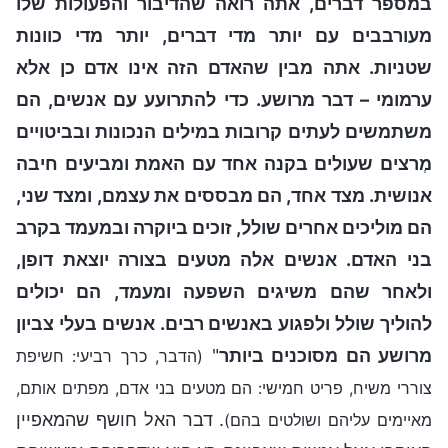
במספר דברים, אתה רואה שהדיבור והפעולות שלו
מעורבבים עם יותר מדי דברים, יותר מדי כוונות
שטניות. אתה מבין שהאדם הזה אינו אדם כן אלא
ערמומי – דבר מרושע. כדי להתרועע עם אנשים, הם
משתמשים לעתים קרובות במילים הנכונות ובביטויים
מְרצים שעולים בקנה אחד עם האמת ומביעים חיבה
אנושית. מצד אחד, הם מבססים את עצמם, ומצד שני,
הם מוליכים אחרים שולל, זוכים ביוקרה ובמעמד בקרב
בני האדם. אנשים אלה מטעים בצורה יוצאת דופן,
ולאחר שהם משיגים השפעה ומעמד, הם יכולים
להוליך שולל ולפגוע באנשים רבים. אנשים בעלי צביון
מרושע הם מסוכנים ביותר
"
(הדבר, כרך רביעי: חשיפת
צוררי משיח, פריט חמישי: הם מטעים בני אדם, מפתים אותם,
. דבר האל חושף שהמאפיין
מאיימים עליהם ושולטים בהם)