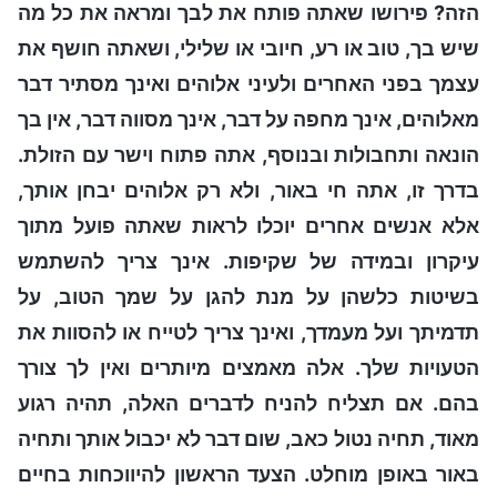
הזה? פירושו שאתה פותח את לבך ומראה את כל מה
שיש בך, טוב או רע, חיובי או שלילי, ושאתה חושף את
עצמך בפני האחרים ולעיני אלוהים ואינך מסתיר דבר
מאלוהים, אינך מחפה על דבר, אינך מסווה דבר, אין בך
הונאה ותחבולות ובנוסף, אתה פתוח וישר עם הזולת.
בדרך זו, אתה חי באור, ולא רק אלוהים יבחן אותך,
אלא אנשים אחרים יוכלו לראות שאתה פועל מתוך
עיקרון ובמידה של שקיפות. אינך צריך להשתמש
בשיטות כלשהן על מנת להגן על שמך הטוב, על
תדמיתך ועל מעמדך, ואינך צריך לטייח או להסוות את
הטעויות שלך. אלה מאמצים מיותרים ואין לך צורך
בהם. אם תצליח להניח לדברים האלה, תהיה רגוע
מאוד, תחיה נטול כאב, שום דבר לא יכבול אותך ותחיה
באור באופן מוחלט. הצעד הראשון להיווכחות בחיים