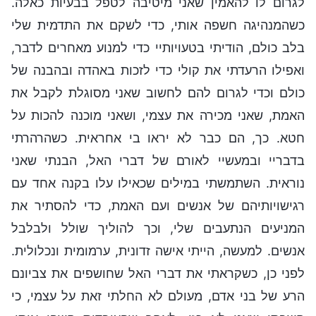
לגרום לו להאמין שאני מיטיבה לטפל בבעיות כאלה.
כשהמנהיגה חשפה אותי, כדי לשקם את התדמית שלי
בלב כולם, הודיתי בטעויותיי כדי למנוע מאחרים לדבר,
ואפילו הרעדתי את קולי כדי לזכות באהדה ובהבנה של
כולם וכדי לגרום להם לחשוב שאני מסוגלת לקבל את
האמת, שאני מכירה את עצמי, ושאני מוכנה להכות על
חטא. כך, הם כבר לא יראו בי אחראית. כשהרהרתי
בדבריי ובמעשיי לאורם של דברי האל, הבנתי שאני
נוראית. השתמשתי במילים שכאילו עלו בקנה אחד עם
רגישויותיהם של אנשים ועם האמת, כדי להסתיר את
המניעים הנתעבים שלי, וכך להוליך שולל ולבלבל
אנשים. למעשה, הייתי אישה זדונית, ערמומית ונכלולית.
לפני כן, כשקראתי את דברי האל שחושפים את צביונם
הרע של בני אדם, מעולם לא החלתי זאת על עצמי, כי