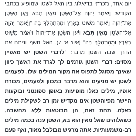
יום אחד, נזכרתי בדיאלוג בין האל לשטן שמופיע בכתבי
הקודש: וַיֹּאמֶר יְהוָה אֶל־הַשָּׂטָן מֵאַיִן תָּבֹא וַיַּעַן הַשָּׂטָן
אֶת־יְהוָה וַיֹּאמַר מִשּׁוּט בָּאָרֶץ וּמֵהִתְהַלֵּךְ בָּהּ׃ "וַיֹּ֧אמֶר יְהוָ֛ה
אֶל־הַשָּׂטָ֖ן
מֵאַ֣יִן תָּבֹ֑א
וַיַּ֨עַן הַשָּׂטָ֤ן אֶת־יְהוָה֙ וַיֹּאמַ֔ר מִשּׁ֣וּט
בָּאָ֔רֶץ וּמֵֽהִתְהַלֵּ֖ךְ בָּֽהּ"
. האל חשף וניתח את
(איוב א' 7)
הדרך שבה השטן מדבר: "
לדברי השטן יש מאפיין
מסוים: דברי השטן גורמים לך לגרד את ראשך כיוון
שאינך מסוגל לתפוס את מקור המילים שלו. לפעמים
לשטן יש מניעים והוא מדבר במכוון ולפעמים, מכורח
אופיו, מילים כאלו מופיעות באופן ספונטני ובוקעות
היישר מפיוהשטן אינו מקדיש זמן רב לשקילת מילים
כאלה. תחת זאת, הן מבוטאות ללא מחשבה.
כשאלוהים שאל מאין הוא בא, השטן ענה בכמה מילים
רב-משמעותיות. אתה מרגיש מבולבל מאוד, ואף פעם