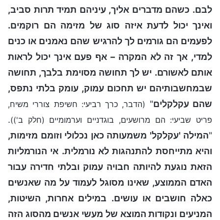
לבם. כשהם מדברים אליך, עיניהם תמיד תרות סביב,
ואינך יכול לדעת איזה סוג של מזימה הם רוקמים.
לפעמים הם גורמים לך להרגיש שהם נאמנים או כנים
למדי, אך זה לא המקרה – אף פעם אינך יכול לראות
אותם לאשורם. יש לך תחושה מסוימת בלבך, תחושה
שבמחשבותיהם יש תחכום עמוק, עומק בלתי נתפס,
שהם עקלקלים
"
(הדבר, כרך רביעי: חשיפת צוררי משיח,
.
פריט שביעי: הם מרושעים, בוגדניים וערמומיים (חלק ב'))
"
המילה 'עקלקל' משמעותה כאן נכלולי וזומם מזימות,
והיא מתייחסת להתנהגות לא נורמלית. אי הנורמליות
הזאת נוגעת להיותה חבויה עמוק ובלתי חדירה עבור
האדם הממוצע, שאינו מסוגל לעמוד על מה שאנשים
כאלה חושבים או עושים. במילים אחרות, השיטות,
המניעים ונקודות המוצא של מעשי אנשים מהסוג הזה