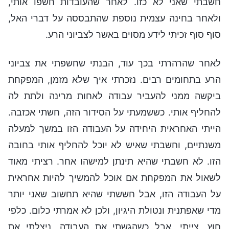
חשבתי שאני לא כזו. לאחר שהעובדות חשפו אותי,
ולאחר בחינה עצמית נוספת שהתבססה על דברי האל,
סוף סוף זכיתי לידע מסוים באשר לצביוני הרע.
לאחר שהרהרתי בכך עוד, הבנתי שחשפתי את צביוני
הרע בתחומים רבים. נזכרתי איך שלא מזמן, המפקחת
ביקשה ממני להעביר עבודה לאחות מרינה ולתת לה
להחליף אותי. כששמעתי על הסידור הזה, חשתי אכזבה.
הייתי האחראית היחידה על העבודה הזו במשך למעלה
משנתיים, וחשבתי שאיש לא יוכל להחליף אותי בחובה
הזו. לא חשבתי שהיא תינתן למישהו אחר. רציתי מאוד
לשאול את המפקחת אם אוכל להמשיך להיות אחראית
על העבודה הזו, אבל חששתי שהיא תחשוב שאני יותר
מדי שאפתנית ונטולת היגיון, ולכן לא אמרתי כלום. כלפי
חוץ, צייתי, אבל כשהגשתי את העבודה, ניצלתי את