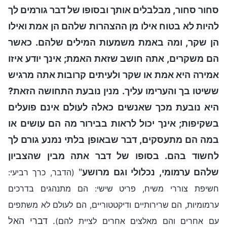
סחור סחור, מבלבלים אותך ובסופו של דבר גורמים לך
להיות לא בטוח אילו מן ההצהרות שלהם הן אמת ואילו
הן שקר, ומה באמת משמעות המילים שלהם. כאשר
הם משקרים, אתה חושב שזאת האמת; אינך יודע איזו
אמירה היא אמת או שקר ולעיתים קרובות אתה מרגיש
ששיטו בך והערימו עליך. מנין נובעת התחושה הזאת?
היא נובעת מכך שאנשים כאלה לעולם אינם פועלים
בשקיפות; אינך יכול לראות בבירור מה הם עושים או
במה הם מתעסקים, דבר שבאופן בלתי נמנע גורם לך
לחשוד בהם. בסופו של דבר אתה מבין שהצביון
שלהם ערמומי, נכלולי וגם מרושע
"
(הדבר, כרך רביעי:
חשיפת צוררי משיח, פריט שישי: הם מתנהגים בדרכים
ערמומיות, הם שרירותיים ודיקטטוריים, הם לעולם לא משתפים
. דברי האל
עם אחרים והם מאלצים אחרים לציית להם)