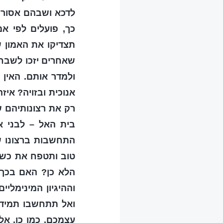
לדכא ושבהם אסור ל
כך, פועלים לפי א
תצדיקו את האמון 
שאחרים יזכו לשבח
ולמדר אותם. האין 
אנוכית ובזויה? אי
רק את רצונותיהם 
בית האל – לבני א
התחשבות ברצונו ש
טוב ותטפח את כשיר
הלא כן? האם בכך 
וההיגיון המינימלי
ואל תתחשבו תמיד 
עצמכם. כמו כן, א