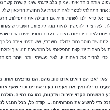
וט אותה ביחד איתי. עמוק בלב ידעתי שאני קושרת קשר נ
ב אחד התחלתי לספר לאחות אחת על תחושת הדיכאון שלי. ב
ברי אל כדאי לנו לשתף, והיא גם הובילה את התפילות. הר
ת ולא רציתי להמשיך להיות מנהיגת צוות. חשבתי שהאחות
ייחס לאחות יו בצורה נאותה. כעבור מספר ימים ראיתי שה
י לתחושת חוסר נחת גדולה. חשבתי, ששיתפתי איתה כל כך ה
 על האחות יו? קצת התפלאתי על המחשבה הזו. איך יכולתי
ה כדי להדיר את האחות יו, לא? נעשיתי יותר ויותר מפוח
האל: "
אם הם רואים אדם טוב מהם, הם מדכאים אותו, מ
עים כדי להנמיך את מעמדו בעיני אחרים וכדי שאף אחד
 המושחת הקרוי יהירות וצדקנות, כמו גם רמייה, הולכת ש
ל כדי להשיג את מטרותיהם. ... קודם כל, בכל הנוגע ל