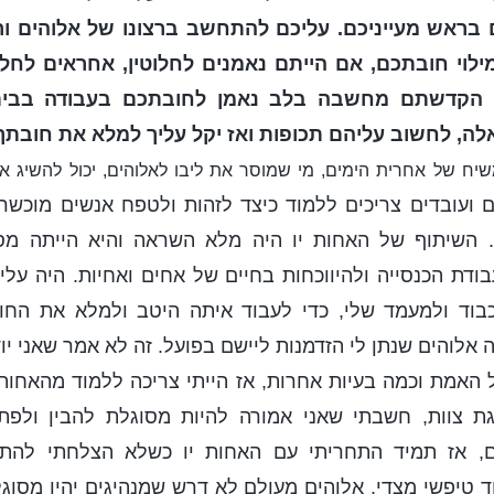
 בראש מעייניכם. עליכם להתחשב ברצונו של אלוהים ו
ילוי חובתכם, אם הייתם נאמנים לחלוטין, אחראים לחלו
 הקדשתם מחשבה בלב נאמן לחובתכם בעבודה בבית
ה, לחשוב עליהם תכופות ואז יקל עליך למלא את חובתך
שיח של אחרית הימים, מי שמוסר את ליבו לאלוהים, יכול להשיג 
ם ועובדים צריכים ללמוד כיצד לזהות ולטפח אנשים מוכשר
 השיתוף של האחות יו היה מלא השראה והיא הייתה מס
בודת הכנסייה ולהיווכחות בחיים של אחים ואחיות. היה על
כבוד ולמעמד שלי, כדי לעבוד איתה היטב ולמלא את החו
ה אלוהים שנתן לי הזדמנות ליישם בפועל. זה לא אמר שאני יוד
האמת וכמה בעיות אחרות, אז הייתי צריכה ללמוד מהאחות 
ת צוות, חשבתי שאני אמורה להיות מסוגלת להבין ולפתו
ם, אז תמיד התחריתי עם האחות יו כשלא הצלחתי להתעל
ד טיפשי מצדי. אלוהים מעולם לא דרש שמנהיגים יהיו מסוגל