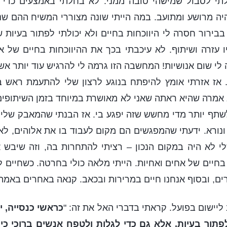
לתי לסבול שמישהי טובה ממני. לא בחלתי באמצעים כדי 
היה מרושע ומתועב. במה הייתי שונה מצוררי המשיח ההם שנ
ירור חסרה לי היווכחות בחיים ולא יכולתי לפתור בעיות ש
 עזרה ושיתוף. לא עיכבתי בכך את ההיווכחות בחיים של א
ה לי שום אנושיות! המחשבה הזו גרמה לי להרגיש עוד יותר א
 אז אזרתי אומץ להיפתח בנוגע לרצון שלי להתעמת ראש ב
 אמרה שהיא ראתה שאני לא מאושרת במיוחד בזמן השיתופים
תף יותר מדי מחשש שזה יפגע בי. אז הבנתי שהמאבק שלי 
 ונורא. ידעתי שהמפגשים הם מקום לעבוד בו את אלוהים, לא 
לי לא היה במקום הנכון – רציתי להתחרות בה, וזה שיבש 
 בחיים של אחים ואחיות. הייתי מלאה כולי בחרטה. כשחיים ל
ים, ובסוף אנחנו חיים במרירות ובכאב. קנאה באחרים באמת 
יישום בפועל. קראתי בדברי האל את זה: "
כראשי כנסייה, 
תור בעיות, אלא גם כדי לגלות ולטפח אנשים ברוכי כי