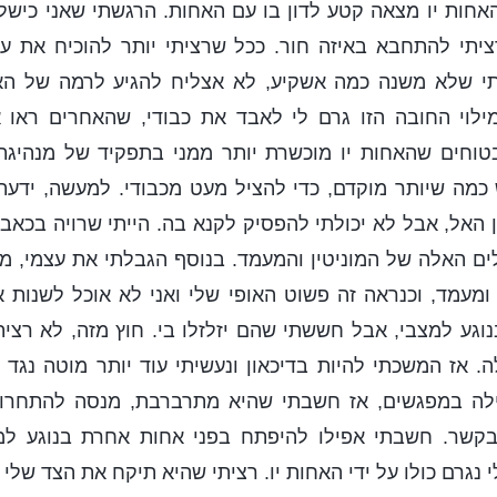
חות יו מצאה קטע לדון בו עם האחות. הרגשתי שאני כישלון
יתי להתחבא באיזה חור. ככל שרציתי יותר להוכיח את עצמ
י שלא משנה כמה אשקיע, לא אצליח להגיע לרמה של האחו
לוי החובה הזו גרם לי לאבד את כבודי, שהאחרים ראו 
טוחים שהאחות יו מוכשרת יותר ממני בתפקיד של מנהיגת צ
כמה שיותר מוקדם, כדי להציל מעט מכבודי. למעשה, ידעתי
האל, אבל לא יכולתי להפסיק לקנא בה. הייתי שרויה בכאב ו
ים האלה של המוניטין והמעמד. בנוסף הגבלתי את עצמי, 
 ומעמד, וכנראה זה פשוט האופי שלי ואני לא אוכל לשנות א
נוגע למצבי, אבל חששתי שהם יזלזלו בי. חוץ מזה, לא רצית
 אז המשכתי להיות בדיכאון ונעשיתי עוד יותר מוטה נגד ה
ילה במפגשים, אז חשבתי שהיא מתרברבת, מנסה להתחרות
בקשר. חשבתי אפילו להיפתח בפני אחות אחרת בנוגע למ
נגרם כולו על ידי האחות יו. רציתי שהיא תיקח את הצד שלי