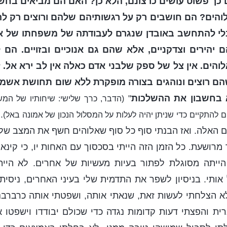
כך פשוט עושים כרצונם, הלא כן? האם הם מביאים בחש
הים? הם חושבים רק על רגשותיהם שלהם ורוצים רק ל
י להתחשב באובדן שנגרם לעבודתה של משפחתו של אלו
 יהירים וצדקניים, אלא שהם גם אנוכיים ובזויים. הם
לוהים. אין צל של ספק שלבני אדם כאלה אין לב ירא אל.
הם רוצים ונוהגים בצורה מופקרת ללא שום תחושת אשמה
 בחשבון את ההשלכות
"
(הדבר, כרך שלישי: שיחותיו של המ
.
להתקיים כדי שניתן יהיה לעלות על המסלול הנכון של אמונה באל)
ם האלה. ואז הבנתי סוף כל סוף שאלוהים חשף את המצב שלי
מרושעת. כל הזמן הזה הייתי בסכסוך עם האחות יו, כי קינא
 הייתה מסוגלת לפתור בעיות מעשיות של אחרים. לא היית
ותי. בניסיון לשפר את התדמית שלי בעיני האחרים, ניסית
א הצלחתי לעשות זאת, שנאתי אותה, ושפטתי אותה כרברבני
ית והפצתי דעות קדומות נגדה כדי שכולם יבודדו וישפטו א