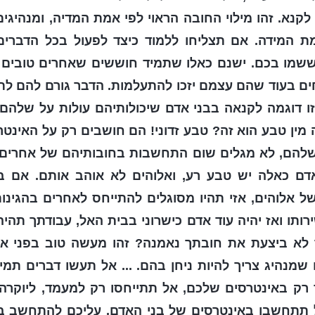
קנא. זהו מילוי החובה הראוי לפי אמת המדיה, ומנהיגים
מת המידה. אם תצליחו ללמוד כיצד לפעול בכל הדברים 
ששמו בכם. ישנם כאלו שתמיד חוששים שאחרים טובים 
ים בעוד שהם עצמם יזכו להתעלמות. הדבר גורם להם לת
זו דוגמה לקנאה בבני אדם שיכולותיהם עולות על שלהם?
זה מין טבע הוא זה? טבע זדוני! הם חושבים רק על האינ
שלהם, לא מגלים שום התחשבות בחובותיהם של אחרים 
דם כאלה יש טבע רע, ואלוהים לא אוהב אותם. אם ב
ל אלוהים, אזי תהיו מסוגלים להתייחס לאחרים בהגינו
ותו ואז יהיה עוד אדם כישרוני בבית האל, עבודתך תהיה 
לא ביצעת את חובתך נאמנה? זהו מעשה טוב בפני אלו
ים שמנהיג צריך להיות ניחן בהם. ... אל תעשו דברים תמ
רק באינטרסים שלכם, אל תתייחסו רק למעמד, ליוקרה א
ל תתחשבו באינטרסים של בני האדם. עליכם להתחשב ב