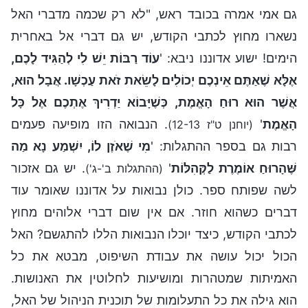
גם אמי אמרה בכובד ראש, "לא רק שכמה מדברי האל
נשארו מחוץ לכתבי הקודש, יש גם דברי אל באחרית
הימים! ישוע אדוננו ניבא: '
עוֹד רַבּוֹת יֵשׁ לִי לְהַגִּיד לָכֶם,
אֶלָּא שֶׁאַתֶּם אֵינְכֶם יְכוֹלִים לָשֵׂאת זֺאת עַכְשָׁו. אֲבָל הוּא,
אֲשֶׁר הוּא רוּחַ הָאֱמֶת, כְּשֶׁיָּבוֹא יַדְרִיךְ אֶתְכֶם אֶל כָּל
הָאֱמֶת
'
. הנבואה הזו מופיעה פעמים
(יוחנן ט"ז 12-13)
רבות גם בספר ההתגלות: '
מִי שֶׁאֺזֶן לוֹ, יִשְׁמַע נָא מַה
שֶּׁהָרוּחַ אוֹמֶרֶת לַקְּהִלּוֹת
'
. יש גם אזכור
(ההתגלות ב'-ג')
לשה שפותח ספר. כולן נבואות על אדוננו שאומר עוד
דברים כשהוא חוזר. אם אין שום דברי אלוהים מחוץ
לכתבי הקודש, כיצד יוכלו הנבואות הללו להתגשם? האל
הכול יכול עושה את עבודת השיפוט, מבטא את כל
האמיתות שמטהרות ומושיעות לחלוטין את האנושות.
הוא גילה את כל התעלומות של תוכנית הניהול של האל,