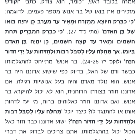
אמרה בכובד ראש, "כומר, הוא צודק. כתבי הקודש
מזכירים את בואו של בר אנוש מספר פעמים. לדוגמה:
'
כִּי כַּבָּרָק הַיּוֹצֵא מִמִּזְרָח וּמֵאִיר עַד מַעֲרָב כֵּן יִהְיֶה בּוֹאוֹ
שֶׁל בֶּן־הָאָדָם
'
. '
כִּי כְּבָרָק הַמַּבְרִיק תַּחַת
(מתי כ"ד 27)
הַשָּׁמַיִם וּמֵאִיר עַד קְצֵה הַשָּׁמַיִם, כֵּן יִהְיֶה בֶּן־הָאָדָם
בְּיוֹמוֹ. אַךְ תְּחִלָּה עָלָיו לִסְבֺּל רַבּוֹת וּלְהִדָּחוֹת עַל־יְדֵי הַדּוֹר
הַזֶּה
'
. בר אנוש' מתייחס להתגלמותו
(לוקס י"ז 24-25)
כבשר ודם של האל, בדיוק כפי שישוע אדוננו היה בר
אנוש. הוא נולד מאדם והיה בעל אנושיות רגילה. אם
אדוננו חוזר בצורתו הרוחנית, הוא לא יכול להיקרא בר
אנוש. ואם אדוננו חוזר כאלוהים ברוח, מי יעז לדחות
אותו או להתנגד לו? כיצד יוכל '
תְּחִלָּה עָלָיו לִסְבֺּל רַבּוֹת
וּלְהִדָּחוֹת עַל־יְדֵי הַדּוֹר הַזֶּה
'? ישוע אדוננו כבר חזר כאל
הכול יכול בהתגלמותו. אתם צריכים לבדוק את דברי