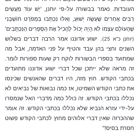
העובדות. נאמר בבשורה על-פי יוחנן, 'יֵשׁ עוֹד מַעֲשִׂים
רַבִּים אֲחֵרִים שֶׁעָשָׂה יֵשׁוּעַ, וְאִלּוּ נִכְתְּבוּ בִּמְפֺרָט חוֹשְׁבַנִי
שֶׁהָעוֹלָם עַצְמוֹ לֹא הָיָה יָכוֹל לְהָכִיל אֶת הַסְּפָרִים הַנִּכְתָּבִים'
. ישוע אדוננו אמר הרבה דברים בשלוש
(יוחנן כ"א 25)
השנים וחצי בהן עבד והטיף על פני האדמה, אבל מה
שמתועד בספרי הבשורות לוקח רק שעות ספורות לומר.
זה מראה שלא ייתכן שכל דברי ישוע אדוננו מתועדים
בכתבי הקודש. חוץ מזה, היו דברים שהאנשים שכינסו
את כתבי הקודש השמיטו, אז כמה נבואות של נביאים לא
נכללו בכתבי הקודש. זה כולל כמה מדברי האל שנמסרו
על-ידי עזרא הנביא שלא נכללו בכתבי הקודש. זה אומר
שההכרזה שאין דברי אלוהים מחוץ לכתבי הקודש פשוט
חסרת בסיס!"