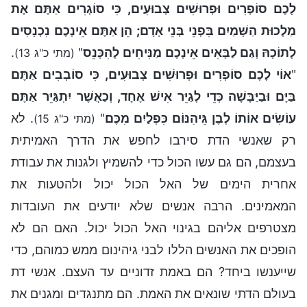
לָכֶם סוֹפְרִים וּפְרוּשִׁים צְבוּעִים, כִּי סוֹגְרִים אַתֶּם אֶת
מַלְכוּת הַשָּׁמַיִם בִּפְנֵי בְּנֵי אָדָם; הֵן אַתֶּם אֵינְכֶם נִכְנָסִים
לְתוֹכָהּ וְגַם לַבָּאִים אֵינְכֶם מַנִּיחִים לְהִכָּנֵס
"
.
(מתי כ"ג 13)
"
אוֹי לָכֶם סוֹפְרִים וּפְרוּשִׁים צְבוּעִים, כִּי סוֹבְבִים אַתֶּם
בַּיָּם וּבַיַּבָּשָׁה כְּדֵי לְגַיֵּר אִישׁ אֶחָד, וְכַאֲשֶׁר יִתְגַּיֵּר אַתֶּם
עוֹשִׂים אוֹתוֹ לְבֶן גֵּיהִנּוֹם כִּפְלַיִם מִכֶּם
"
. לא
(מתי כ"ג 15)
רק שאנשי הדת סירבו לחפש את הדרך האמיתית
בעצמם, הם גם עשו הכול כדי להשמיץ ולגנות את עבודת
אחרית הימים של האל הכול יכול ולהטעות את
המאמינים. הרבה אנשים שלא יודעים את העובדות
מצטרפים אליהם בגינוי האל הכול יכול. האם הם לא
הופכים את האנשים הללו לבני גיהינום ממש כמוהם, כדי
שייענשו ביחד? הם באמת זדוניים עד העצם. אנשי דת
בעולם הדתי שונאים את האמת. הם מתנגדים ומגנים את