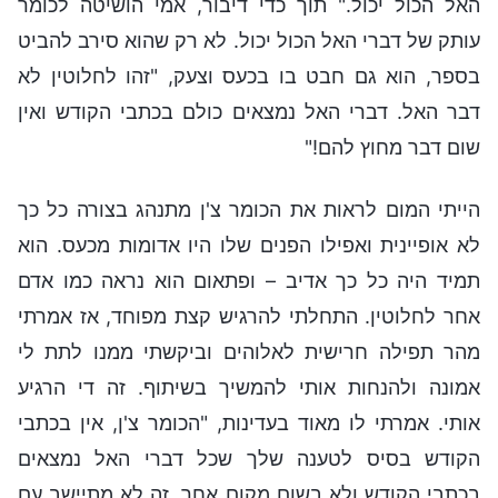
האל הכול יכול." תוך כדי דיבור, אמי הושיטה לכומר
עותק של דברי האל הכול יכול. לא רק שהוא סירב להביט
בספר, הוא גם חבט בו בכעס וצעק, "זהו לחלוטין לא
דבר האל. דברי האל נמצאים כולם בכתבי הקודש ואין
שום דבר מחוץ להם!"
הייתי המום לראות את הכומר צ'ן מתנהג בצורה כל כך
לא אופיינית ואפילו הפנים שלו היו אדומות מכעס. הוא
תמיד היה כל כך אדיב – ופתאום הוא נראה כמו אדם
אחר לחלוטין. התחלתי להרגיש קצת מפוחד, אז אמרתי
מהר תפילה חרישית לאלוהים וביקשתי ממנו לתת לי
אמונה ולהנחות אותי להמשיך בשיתוף. זה די הרגיע
אותי. אמרתי לו מאוד בעדינות, "הכומר צ'ן, אין בכתבי
הקודש בסיס לטענה שלך שכל דברי האל נמצאים
בכתבי הקודש ולא בשום מקום אחר. זה לא מתיישב עם