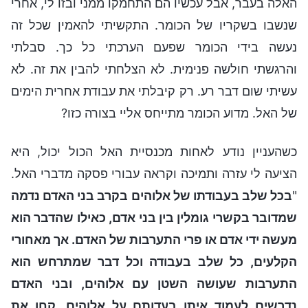
האלה בעבר, אבל עכשיו הם התחמקו ממני ובזו לי, אחרי
שנשבו בשקריו של הכומר. התקשיתי להאמין שכל זה
נעשה בידי הכומר שפעם הערכתי כל כך. סבלתי
והרגשתי חולשה פנימית. לא הצלחתי להבין את זה. לא
עשיתי שום דבר רע. רק קיבלתי את עבודת אחרית הימים
של האל. מדוע הכומר מתייחס אליי בצורה כזו?
כשהעניין נודע לאחות מכנסיית האל הכול יכול, היא
הציעה לי עזרה ותמיכה וקראה עבורי פסקה מדברי האל.
"
בכל שלב בעבודתו של אלוהים בקרב בני האדם נדמה
שמדובר בקשרי גומלין בין בני אדם, כאילו שהדבר הוא
מעשה ידי אדם או פרי התערבות של האדם. אך מאחורי
הקלעים, כל שלב בעבודה וכל דבר שמתרחש הוא
התערבות שעושה השטן עם אלוהים, ובני האדם
נדרשים לעמוד איתן בעדותם על אלוהים. קחו את