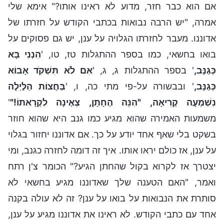
אם הוא כבר חזר, מדוע לא ראינו אותו?" אימא שלי
אמרה, "יש הרבה נבואות בכתבי הקודש על חזרתו של
אדוננו. מעבר לחזרתו הגלויה על ענן, יש גם פסוקים על
בואו בחשאי, כמו בספר ההתגלות טז, טו, '
הִנְנִי בָּא
כְּגַנָּב,
' בספר ההתגלות ג, ג, '
אִם לֹא תִּשְׁקֺד אָבוֹא
כְּגַנָּב,
' ובבשורה על-פי מתי כה, ו, '
בַּחֲצוֹת הַלַּיְלָה
נִשְׁמְעָה קְרִיאָה, "הִנֵּה הֶחָתָן, צְאֶינָה לִקְרָאתוֹ!"
'
משמעות האמירה שהוא מגיע כמו גנב היא שהוא חוזר
בשקט בלי שאף אחד יודע על כך. אם אדוננו יחזור בגלוי
על ענן, אז כולם יראו אותו. איך זה דומה לחזרה כגנב, ומי
יצטרך אז לקרוא בקול שהחתן הגיע?" הכומר צ'ן רתח
ואמר, "האם הטענה שלך שאדוננו מגיע בחשאי לא
סותרת את הנבואות על בואו על ענן? זה לא עולה בקנה
אחד עם כתבי הקודש. לא ראינו את אדוננו מגיע על ענן,