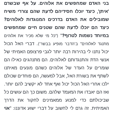
בני האדם שמחפשים את אלוהים. על אף שבשרם
'איתן', כיצד יוכלו חסידיהם לדעת שהם צוררי משיח
שמובילים את האדם בדרכים המנוגדות לאלוהים?
כיצד הם יוכלו לדעת שהם שטנים חיים שמחפשים
במיוחד נשמות לטרוף?
"
("כל מי שלא מכיר את אלוהים
. דברי האל הכול
מתנגד לאלוהים" ב'הדבר מופיע בבשר')
יכול נתנו לי בהירות רבה יותר לגבי פרצופם האמיתי של
אנשי הדת והתנגדותם לאלוהים. הם מתנהגים כאילו הם
שומרים על העדר של אלוהים כשהם מונעים מאיתנו
לשתף את בשורת האל, אבל למעשה, הם פוחדים שכולם
ילכו אחרי האל הכול יכול ואף אחד לא יקשיב להם יותר.
ואז הם יאבדו את המעמד שלהם. משום כך הם עושים כל
שביכולתם כדי למנוע ממאמינים לחקור את הדרך
האמיתית. זה גרם לי לחשוב על דברי ישוע אדוננו: "
אוֹי