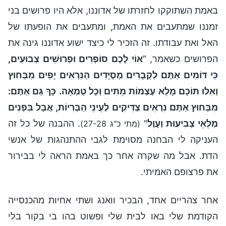
באמת השתוקקו לחזרתו של אדוננו, אלא היו פרושים בני
זמננו שמתעבים את האמת, ומתעבים את הופעתו של
האל ואת עבודתו. זה הזכיר לי כיצד ישוע אדוננו גינה את
הפרושים כשאמר, "
אוֹי לָכֶם סוֹפְרִים וּפְרוּשִׁים צְבוּעִים,
כִּי דּוֹמִים אַתֶּם לִקְבָרִים מְסֻיָּדִים הַנִּרְאִים יָפִים מִבַּחוּץ
וְאִלּוּ תּוֹכָם מָלֵא עַצְמוֹת מֵתִים וְכָל טֻמְאָה. כָּךְ גַּם אַתֶּם:
מִבַּחוּץ אַתֶּם נִרְאִים צַדִּיקִים לְעֵינֵי הַבְּרִיוֹת, אֲבָל בִּפְנִים
מְלֵאֵי צְבִיעוּת וְעָוֶל
"
. ההבנה של כל זה
(מתי כ"ג 27-28)
העניקה לי הבחנה מסוימת לגבי ההתנהגות של אנשי
הדת. אבל מה שקרה אחר כך באמת הראה לי בבירור
את פרצופם האמיתי.
אחר צהריים אחד, הבכיר וואנג ושתי אחיות מהכנסייה
הקודמת שלי באו לבית שלי ופשוט בהו בי בקור בלי