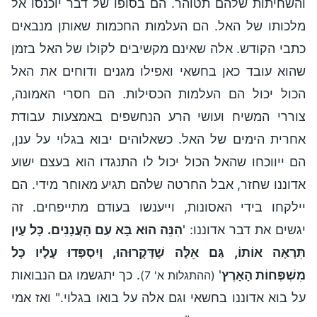
והשחיתות שלהם תטוהר. הם בסופו של דבר יוכנסו אל
מלכותו של האל. הם העלמות החכמות שאותן מנבאים
כתבי הקודש. אלה שאינם מקשיבים לקולו של האל בזמן
שהוא עובד כאן בחשאי ואפילו מגנים ודוחים את האל
הכול יכול הם העלמות הכסילות. הם חסרי האמונה,
צוררי המשיח ועושי הרע הנחשפים באמצעות עבודת
אחרית הימים של האל. כשאלוהים יבוא בגלוי על ענן,
הם ייווכחו שהאל הכול יכול לו התנגדו הוא בעצם ישוע
אדוננו שחזר, אבל החרטה שלהם תגיע מאוחר מידי. הם
יילקחו בידי האסונות, וייענשו בעודם מתייפחים. זה
יגשים את דבר אדוננו: '
הִנֵּה הוּא בָּא עִם הָעֲנָנִים. כָּל עַיִן
תִּרְאֶה אוֹתוֹ, גַּם אֵלֶּה שֶׁדְּקָרוּהוּ, וְיִסְפְּדוּ עָלָיו כָּל
מִשְׁפְּחוֹת הָאָרֶץ
'
. כך יתגשמו גם הנבואות
(ההתגלות א' 7)
על בוא אדוננו בחשאי וגם אלה על בואו בגלוי." ואז אמי