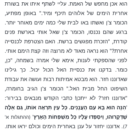
הוא אכן מחפש של האמת. עליי לשתף איתו את בשורת
אחרית הימים של אלוהים תיכף ומיד." באופן מפתיע,
הכומר צ'ן ואשתו באו לבית שלי כמה ימים מאוחר יותר.
ברגע שהם נכנסו, הכומר צ'ן שאל אותי בארשת פנים
קודרת, "הזכרת מפגשים ברשת. האם הצטרפת לכנסייה
אחרת?" הוא נראה מאוד לא מרוצה וזה קצת הימם אותי.
לפני שהספקתי לענות, אימא שלי אמרה בשמחה, "כן,
כומר. בדקנו את כנסיית האל הכול יכול. כך גילינו
שאדוננו חזר. הוא מבטא אמיתות רבות ועושה את עבודת
השיפוט החל מבית האל." הכומר צ'ן הגיב בחומרה,
"אדוננו חזר? לא ייתכן! כתבי הקודש מנבאים בבירור:
'
הִנֵּה הוּא בָּא עִם הָעֲנָנִים. כָּל עַיִן תִּרְאֶה אוֹתוֹ, גַּם אֵלֶּה
שֶׁדְּקָרוּהוּ, וְיִסְפְּדוּ עָלָיו כָּל מִשְׁפְּחוֹת הָאָרֶץ
'
(ההתגלות א'
. אדוננו יחזור על ענן באחרית הימים וכולם יראו אותו.
7)