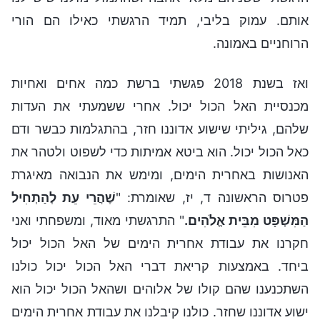
אותם. עמוק בליבי, תמיד הרגשתי כאילו הם הורי
הרוחניים באמונה.
ואז בשנת 2018 פגשתי ברשת כמה אחים ואחיות
מכנסיית האל הכול יכול. אחרי ששמעתי את העדות
שלהם, גיליתי שישוע אדוננו חזר, בהתגלמות כבשר ודם
כאל הכול יכול. הוא ביטא אמיתות כדי לשפוט ולטהר את
האנושות באחרית הימים, ומימש את הנבואה מאיגרת
פטרוס הראשונה ד, יז, שאומרת: "
שֶׁהֲרֵי עֵת לְהַתְחִיל
הַמִּשְׁפָּט מִבֵּית אֱלֹהִים.
" התרגשתי מאוד, ומשפחתי ואני
חקרנו את עבודת אחרית הימים של האל הכול יכול
ביחד. באמצעות קריאת דברי האל הכול יכול כולנו
השתכנענו שהם קולו של אלוהים ושהאל הכול יכול הוא
ישוע אדוננו שחזר. כולנו קיבלנו את עבודת אחרית הימים