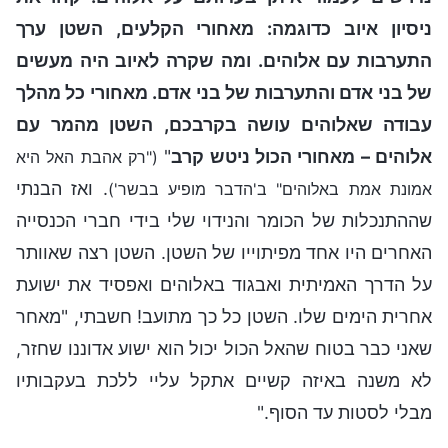
ניסיון איוב כדוגמה: מאחורי הקלעים, השטן ערך
התערבות עם אלוהים. ומה שקרה לאיוב היה מעשים
של בני אדם והתערבות של בני אדם. מאחורי כל מהלך
עבודה שאלוהים עושה בקרבכם, השטן מהמר עם
אלוהים – מאחורי הכול ניטש קרב
"
("רק אהבת האל היא
. ואז הבנתי
אמונת אמת באלוהים" ב'הדבר מופיע בבשר')
שההתנכלות של הכומר והנידוי שלי בידי חברי הכנסייה
האחרים היו אחד מפיתוייו של השטן. השטן רצה שאוותר
על הדרך האמיתית ואבגוד באלוהים ואפסיד את ישועת
אחרית הימים שלו. השטן כל כך מתועב! חשבתי, "מאחר
שאני כבר בטוח שהאל הכול יכול הוא ישוע אדוננו שחזר,
לא משנה באיזה קשיים אתקל עליי ללכת בעקבותיו
מבלי לסטות עד הסוף."