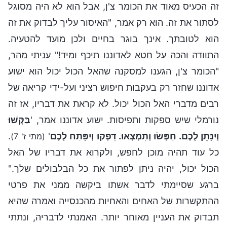
זה הכעיס מאוד את הכומר צ'ן, אבל הוא לא היה מסוגל
לסתור את זה. הוא רק אמר, "האיסור עליך לבדוק את זה
הוא לטובתך. אינך בוגר בחיים ולכן מועד להטעיה.
התוודה והכה על חטא לאדוננו תיכף ומיד!" עניתי מהר,
"הכומר צ'ן, הגענו למסקנה שהאל הכול יכול הוא ישוע
אדוננו שחזר רק בעקבות חיפוש רציני ועל-ידי קריאה של
רבים מדברי האל הכול יכול. לא קראת את דבריו, אז זה
נורמלי שיש ספקות ותפיסות. ישוע אדוננו אמר, '
בַּקְּשׁוּ
וְיִנָּתֵן לָכֶם. חַפְּשׂוּ וְתִמְצְאוּ. דִּפְקוּ וְיִפָּתַח לָכֶם
'
.
(מתי ז' 7)
כל עוד תהיה מוכן לחפש, ולקרוא את דבריו של האל
הכול יכול, יהיה ניתן לפתור את כל הבלבולים שלך."
ברגע שסיימתי לדבר אשתו ביקשה ממני את פרטי
ההתקשרות של האחים והאחיות מהכנסייה ואמרה שהיא
תבדוק את העניין מאוחר יותר. האמנתי לדבריה, ונתתי