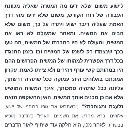
לישוע משום שלא ידעו מה המטרה שאליה מכוונת
העבודה של רוח הקודש, משום שלא ידעו מהי דרך
האמת שעליה דיבר ישוע ויתרה על כך, משום שלא
הבינו את המשיח. ומאחר שמעולם לא ראו את
המשיח, ומעולם לא היו בחברתו של המשיח, הם טעו
בכך שנצמדו רק לשמו של המשיח ובו בזמן התנגדו
בכל דרך אפשרית למהותו של המשיח. הפרושים ההם
היו במהותם קשי עורף ויהירים ולא צייתו לאמת. עקרון
אמונתם באלוהים היה: עמוקה ככל שתהיה דרשתך,
עליונה ככל שתהיה סמכותך, אינך המשיח המושיע
אלא אם כן מכנים אותך המשיח. האין ההשקפה הזאת
נלעגת ומגוחכת?
"
("כשתראו את גופו הרוחני של ישוע,
אלוהים יברא מחדש את השמיים והארץ" ב'הדבר מופיע
. לאחר מכן, היא חלקה עוד שיתוף לאור הדברים
בבשר')