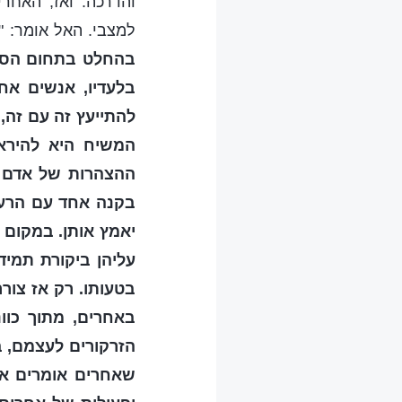
והדרכה. ואז, האחר
למצבי. האל אומר: "
בהחלט בתחום הסמכו
בלעדיו, אנשים אח
להתייעץ זה עם זה,
המשיח היא להיראו
ההצהרות של אדם א
בקנה אחד עם הרעיו
יאמץ אותן. במקום ז
עליהן ביקורת תמיד
בטעותו. רק אז צור
באחרים, מתוך כוו
הזרקורים לעצמם, ב
שאחרים אומרים או