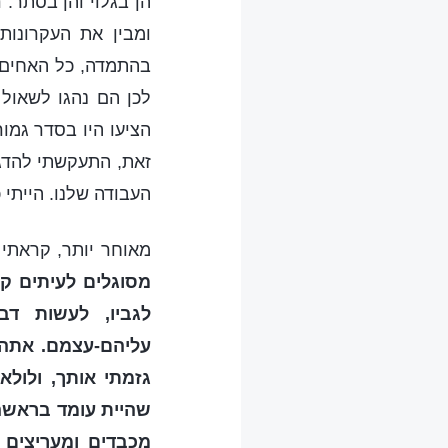
הן בגלוי והן בסתר. 
ומבין את העקרונו
בהתמדה, כל האחים 
לכן הם נהגו לשאול 
הציעו היו בסדר גמור
זאת, התעקשתי להדגי
העבודה שלנו. הייתי 
מאוחר יותר, קראתי 
מסוגלים לעיתים קר
לגביו, לעשות דב
עליהם-עצמם. אתה א
גזמתי אותך, ולול
שהיית עומד בראשה 
מכבדים ומעריצים 