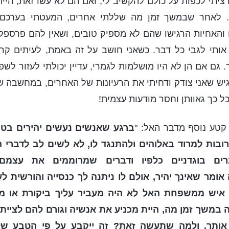
רציתי לכפות על כולם להקשיב לי, ואם הם לא עשו זאת, היית
ת. לאחר שבמשך זמן מה שללתי אחרים, המעטתי בערכם 
והאחיות הרגישו שהם לא מספיק טובים, ושאין להם פרספקט
אותי לגבי כל דבר. כשאני חושב על זה באמת, לעיתים קר
. גם אם הן לא היו מושלמות לגמרי, עדיין יכולתי לעזור לש
ש שאני צודק ודחיתי את הרעיונות של האחרים, במחשבה ש
כל כך גאוותן וחסר מודעות עצמית!
קטע נוסף מדבר האל: "
ברגע שאנשים נעשים יהירים בט
ובות למרוד באלוהים ולהתנגד לו, לא לשים לב לדברי ה
רים בוגדניים כלפיו ודברים שמרוממים את עצמם
ומר שאינך יהיר, אולם לו ניתנה לך כנסייה והורשית ל
א איש ממשפחת האל לא היה מעביר עליך ביקורת או מס
במשך זמן מה, היית מכניע את אנשיה וגורם להם לציית 
אותך. ולמה שתעשה זאת? זה ייקבע על פי הטבע של