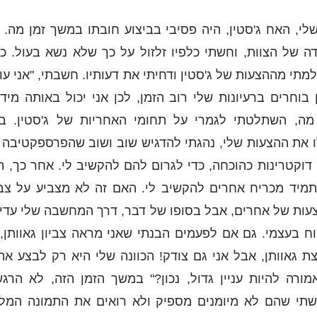
, האח ג'סטין, היה פסיבי בביצוע חובתו במשך זמן מה. ת
ה של הצוות, וחשתי כלפיו זלזול על כך שלא נשא בעול. כשד
מתי מההצעות של ג'סטין ודחיתי את דעותיו. חשבתי, "אני עו
 בוחרים ברעיונות שלי רוב הזמן, לכן אני יכול באותה מי
מה, השתלטתי לגמרי על תחומי האחריות של ג'סטין. בדי
את ההצעות שלי, נהגתי להדגיש שוב ושוב שהפרספקטיבה ש
ו דוקטרינות כהוכחה, כדי לגרום להם להקשיב לי. אחר כך, ה
תמיד מכריח אחרים להקשיב לי. האם זה לא מצביע על צביו
עות של אחרים, אבל בסופו של דבר, דרך המחשבה שלי עדיין 
וח בעצמי. גם אם לפעמים הבנתי שאני מראה צביון גאוותן,
צת גאוותן, אבל אני גם צודק! הכוונה שלי היא רק לבצע את
מורה להיות עניין גדול, נכון?" במשך הזמן הזה, לא הרג
תי שהם לא מיומנים מספיק ולא רואים את התמונה המל