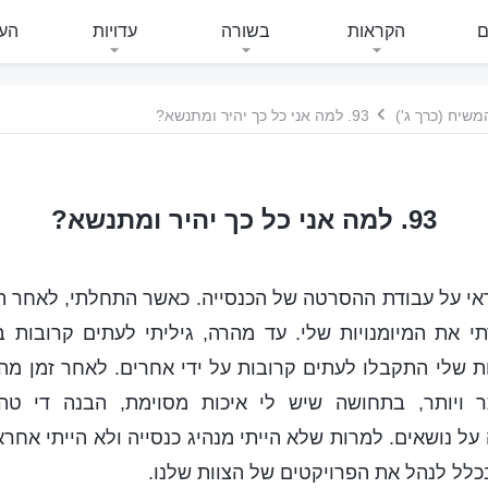
ם
הקראות
בשורה
עדויות
העי
משיח (כרך ג')
93. למה אני כל כך יהיר ומתנשא?
93. למה אני כל כך יהיר ומתנשא?
חראי על עבודת ההסרטה של הכנסייה. כאשר התחלתי, לאחר ת
י את המיומנויות שלי. עד מהרה, גיליתי לעתים קרובות ב
ות שלי התקבלו לעתים קרובות על ידי אחרים. לאחר זמן מה,
ר ויותר, בתחושה שיש לי איכות מסוימת, הבנה די טהו
ל נושאים. למרות שלא הייתי מנהיג כנסייה ולא הייתי אחרא
לל לנהל את הפרויקטים של הצוות שלנו.