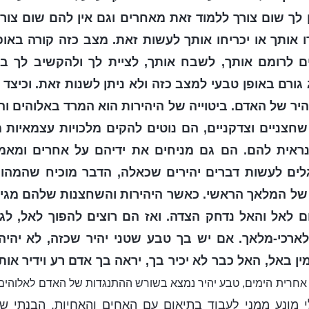
 לך שום צורך ללמוד זאת מאחרים וגם אין להם שום צורך
 אותך או יכריחו אותך לעשות זאת. מצב כזה קורה באופ
ם לרומם אותך, לשבח אותך, לציית לך ולהקשיב לך בכל
גורם באופן טבעי למצב כזה ולא ניתן לשנות זאת. וכיצד 
היר של האדם. ביטוייה של היהירות הוא המרד באלוהים וה
שחצניים וצדקניים, הם נוטים להקים מלכויות עצמאיות
ראית להם. הם גם מניחים את ידיהם על אחרים ומאמ
ים לעשות דברים יהירים שכאלה, הדבר מוכיח שהמהו
ו של המלאך הראשי. כאשר היהירות והשחצנות שלהם מגי
 לאל והאל נדחק הצדה. ואז הם רוצים להפוך לאל, לג
לארכי-מלאך. אם יש בך טבע שטני יהיר שכזה, לא יהיה
 באל, האל כבר לא יכיר בך, יראה בך אדם רע וידיר אות
אחרית הימים, טבע יהיר נמצא בשורש ההתנגדות של האדם לאלוהים
 מונע ממני לעבוד בתיאום עם האחים והאחיות. הבנתי שה