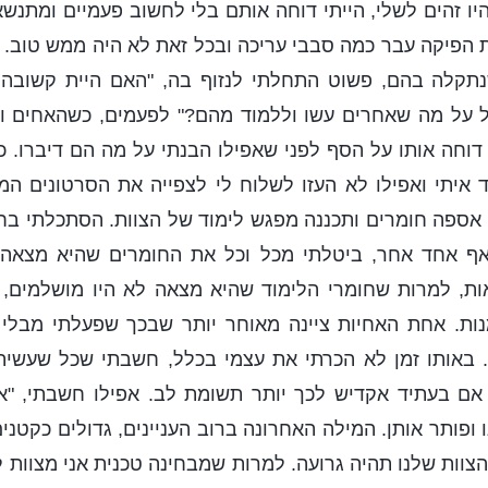
יו זהים לשלי, הייתי דוחה אותם בלי לחשוב פעמיים ומתנש
 הפיקה עבר כמה סבבי עריכה ובכל זאת לא היה ממש טוב. 
נתקלה בהם, פשוט התחלתי לנזוף בה, "האם היית קשובה
 על מה שאחרים עשו וללמוד מהם?" לפעמים, כשהאחים והא
י דוחה אותו על הסף לפני שאפילו הבנתי על מה הם דיברו. 
 איתי ואפילו לא העזו לשלוח לי לצפייה את הסרטונים ה
אספה חומרים ותכננה מפגש לימוד של הצוות. הסתכלתי בח
אף אחד אחר, ביטלתי מכל וכל את החומרים שהיא מצאה,
ת, למרות שחומרי הלימוד שהיא מצאה לא היו מושלמים, הם
נות. אחת האחיות ציינה מאוחר יותר שבכך שפעלתי מבלי
ן. באותו זמן לא הכרתי את עצמי בכלל, חשבתי שכל שעשי
 אם בעתיד אקדיש לכך יותר תשומת לב. אפילו חשבתי, "א
ופותר אותן. המילה האחרונה ברוב העניינים, גדולים כקטנים,
הצוות שלנו תהיה גרועה. למרות שמבחינה טכנית אני מצוות 