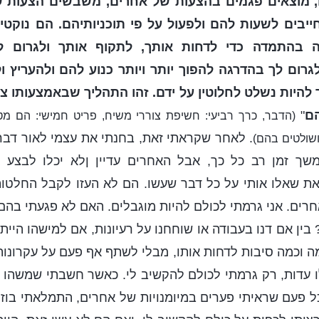
, מוצאים פגמים בהצעות של אחרים, משבשים הצעות של
יבים לשעות להם ולפעול על פי תוכניותיהם. הם נוקט
 בהתמדה כדי לדחות אותך, לתקוף אותך ולגרום 
גרום לך בהדרגה להפוך יותר ויותר כנוע להם ולהעריץ ו
 להיות נשלט לחלוטין על ידם. זהו התהליך שבאמצעותו צו
ם
"
(הדבר, כרך רביעי: חשיפת צוררי משיח, פריט חמישי: הם מט
. לאחר שקראתי זאת, בחנתי את עצמי לאור דברי
ושולטים בהם)
משך זמן רב כל כך, אבל האחרים עדיין ןלא יכלו לבצע
את שאלו אותי על כל דבר שעשו. הם לא העזו לקבל החלטות 
רים. אני גרמתי לכולם להיות מוגבלים. האם לא פגעתי בהם
 בין אם דנו בעבודה או שוחחנו על רעיונות, אם למישהו היי
מה וכמה סיבות לדחות אותו, מבלי לשתף אף פעם על עקרונו
 עדות, רק גרמתי לכולם להקשיב לי. כאשר חשבתי שמשהו הוא
ל פעם שראיתי פערים במיומנויות של אחרים, התמלאתי בוז