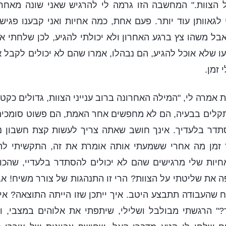
 הצוות." המחשבה הזו גרמה לי להרגיש שאני שונה מאחרי
לגאוותן עוד יותר. פעם אחת, כמה אחיות ואני קבענו פגיש
 אבל משהו צץ ברגע האחרון ולא יכולתי להגיע, לכן שלחתי 
 שלא אוכל להגיע, הם נבהלו, אמרו שהם לא יכולים לקבל 
 זמן.
 אמרה לי, "המילה האחרונה ברוב ענייני הצוות, גדולים כקטנ
תקלים בבעיה, הם לא מחפשים אחר האמת, הם פשוט סומכים 
תדר בלעדיך. אינך חושב שאתה צריך לעשות קצת חשבון נ
זמן מה אחרי ששמעתי אותה אומרת את זה, התקשיתי לה
יות שלי מרגישים שהם לא יכולים להסתדר בלעדיי, שהכול
ה את שליטתי על הצוות? הרי זו התנהגות של צורר משיח! א
יח שהעבודה תתבצע היטב. איך ייתכן שזו הייתה התוצאה? אי
?" הרגשתי מבולבל ושלילי, שיתפתי את אלוהים במצבי, ו