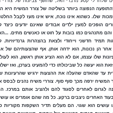
ים שלחו לי קטע מדברי האל, שחושף צביונות של צוררי
התופעה הנפוצה ביותר בשליטה של צורר המשיח היא היו
ת שלו. כשהוא אינו נוכח, איש אינו מעז לקבל החלטות
רים הופכים למעין ילדים אבודים שאינם יודעים כיצד 
 והם מתנהגים כמו בובות על חוט או כאנשים מתים. ...ה
ת תמיד חדשני וייחודי ולצאת בהצהרות גרנדיוזיות.
חר הן נכונות, הוא ידחה אותן. אף שהצעותיהם של אנ
נות שלו עצמו, אם לא הוא הציע אותן ראשון, הוא לעולם
את הוא יעשה כל שביכולתו כדי להמעיט בערכן, ואז ישלול
ית עד שהאדם שהעלה את ההצעות ירגיש שהרעיונות שלו 
ר המשיח ירפה מכך סוף סוף. צוררי משיח נהנים לבסס א
נה לגרום לאחרים לסגוד להם ולהציב אותם במרכז. ה
עוד האחרים ניצבים ברקע. כל מה שהם אומרים או עושים 
 עושים הוא שגוי. הם מעלים תדיר השקפות מקוריות כ