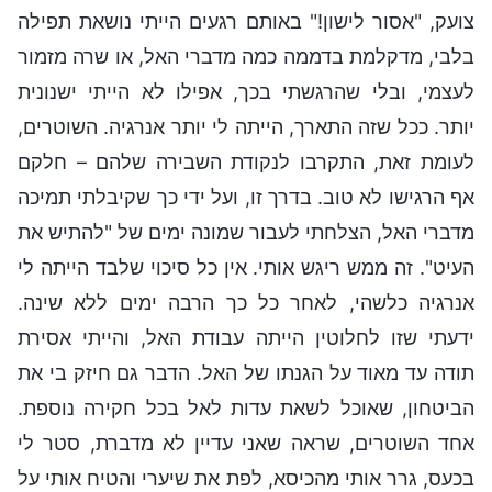
צועק, "אסור לישון!" באותם רגעים הייתי נושאת תפילה
בלבי, מדקלמת בדממה כמה מדברי האל, או שרה מזמור
לעצמי, ובלי שהרגשתי בכך, אפילו לא הייתי ישנונית
יותר. ככל שזה התארך, הייתה לי יותר אנרגיה. השוטרים,
לעומת זאת, התקרבו לנקודת השבירה שלהם – חלקם
אף הרגישו לא טוב. בדרך זו, ועל ידי כך שקיבלתי תמיכה
מדברי האל, הצלחתי לעבור שמונה ימים של "להתיש את
העיט". זה ממש ריגש אותי. אין כל סיכוי שלבד הייתה לי
אנרגיה כלשהי, לאחר כל כך הרבה ימים ללא שינה.
ידעתי שזו לחלוטין הייתה עבודת האל, והייתי אסירת
תודה עד מאוד על הגנתו של האל. הדבר גם חיזק בי את
הביטחון, שאוכל לשאת עדות לאל בכל חקירה נוספת.
אחד השוטרים, שראה שאני עדיין לא מדברת, סטר לי
בכעס, גרר אותי מהכיסא, לפת את שיערי והטיח אותי על