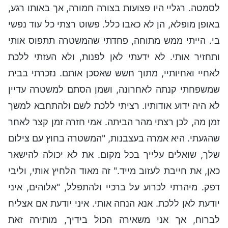
לסמטה. רגליי היו פצועות בצורה חמורה, אך באותו רגע,
באופן מופלא, הן לא כאבו כלל. פשוט רצתי כל עוד נפשי
בי. הייתי ממש מתוחה, פחדתי שהמשטרה תתפוס אותי
ותחזיר אותי. לא ידעתי לאן לפנות, ולא העזתי ללכת
לאחיי ואחיותיי, מתוך חשש שאסכן אותם. נזכרתי בבית
שמשפחתי קנתה לאחרונה, ושמן הסתם למשטרה עדיין
לא היה ידוע אודותיו. רציתי ללכת לשם ולהתחבא למשך
זמן מה, לכן רצתי מהר הביתה. אמי חזרה זמן קצר לאחר
שהגעתי. היא אמרה בעצבנות, "המשטרה בחוץ עם צילום
שלך, שואלים עלייך בכל מקום. את לא יכולה להישאר
כאן, את חייבת לעזוב מייד." זה מאוד הלחיץ אותי, וליבי
דפק. מיהרתי לכרוע על ברכיי ולהתפלל, "אלוהים, איני
יודעת לאן ללכת. אנא הנחה אותי. איני יודעת אם אצליח
לברוח, אך אני משאירה הכול בידיך, מותירה זאת