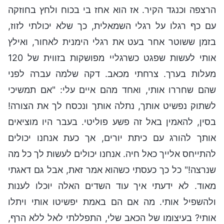
הרצפה וכנגד הקיר. אז הוא אחז בי בכוח ולחץ בחוזקה
עם כף רגלו על רגלי השמאלית, כך שלא יכולתי לזוז,
בזמן ששוטר אחר בעט את רגלי הימנית לאחור, ואילץ
אותי לעשות שפגט כשרגליי מפושקות בזווית של 120
מעלות בערך. צרחתי מכאב. דקה שלמה עברה לפני
שהם שחררו אותי, ואחד מהם איים עלי: "אם תמשיכי
לשתוק נפשיט אותך, נתלה אותך ונכסח לך את הצורה!
בסין, להאמין באל זה פשע פוליטי. בעבר היו מוציאים
אותך להורג עם כיתת יורים, אך כעת אנחנו יכולים
להתייחס אלייך כאל חיה. אנחנו יכולים לעשות לך כל מה
שנרצה!" כל כך כעסתי כשהוא אמר זאת, אבל גם דאגתי
מאוד. לא ידעתי איך עוד השדים האלה יוכלו לענות
ולהשפיל אותי. מה אם הם באמת יפשיטו אותי ויתלו
אותי? בעיצומו של הכאב שלי, התפללתי לאל ללא הרף,