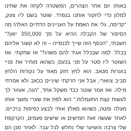
באותו יום אחר הצהרים, המשטרה לקחה את שתינו
למלון כדי לחקור אותנו בנפרד. שוטר בשם ליו צעק,
"קדימה, גלי את האמת על העניינים הדתיים האלה! מה
הסיפור של הקבלה ההיא על סך 350,000 יואן?"
חשבתי, "הכסף הזה שייך לכנסייה – זה לא קשור אליהם
בכלל. למה שבכלל אגיד להם משהו?" אז שתקתי. ואז
השוטר ליו סטר על פני בכעס, כשהוא מותיר את פניי
בוערות מכאב. הוא לחץ חזק מאוד על נקודות הלחץ
סביב צווארי, אבל אני חרקתי שיניים בכאב ולא אמרתי
מילה. ואז אמר שוטר כבד משקל אחד, "הנה, אעזור לך
לעשות קצת התעמלות." הוא לפת את שערי ומשך אותו
מעלה ומטה, כשהוא מאלץ אותי לבצע כפיפות ברכיים.
לאחר שעשה זאת חמישים או שישים פעמים, הקרקפת
שלי צרבה והשיער שלי נתלש לכל עבר. לאחר מכן הם