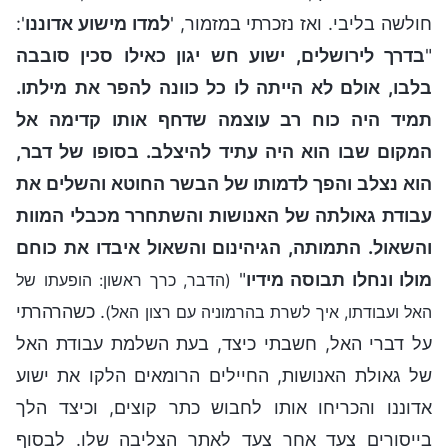
חולשה בליבי. ואז נזכרתי במזמור, '
למדו מישוע אדוננו
':
"
בדרך לירושלים, ישוע חש יגון כאילו סכין סובבה
בלבו, אולם לא הייתה לו כל כוונה להפר את מילתו.
תמיד היה כוח רב עוצמה שדחף אותו קדימה אל
המקום שבו הוא היה עתיד להיצלב. בסופו של דבר,
הוא נצלב והפך לדמותו של הבשר החוטא והשלים את
עבודת גאולתה של האנושות והשתחרר מכבלי המוות
והשאול. התמותה, הגיהינום והשאול איבדו את כוחם
מולו ונחלו תבוסה מידיו
"
(הדבר, כרך ראשון: הופעתו של
. כשהרהרתי
האל ועבודתו, איך לשרת בהרמוניה עם רצון האל)
על דברי האל, חשבתי כיצד, בעת השלמת עבודת האל
של גאולת האנושות, החיילים הרומאים הלקו את ישוע
אדוננו והכריחו אותו לחבוש כתר קוצים, וכיצד הלך
בייסורים צעד אחר צעד לאתר הצליבה שלו. לבסוף