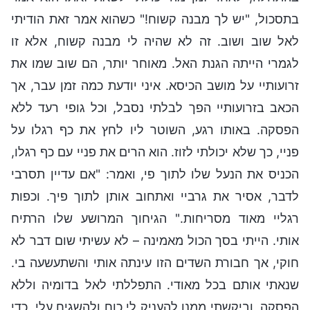
בתסכול, "יש לך מבנה קשוח!" כשהוא אמר זאת הודיתי
לאל שוב ושוב. זה לא שהיה לי מבנה קשוח, אלא זו
לגמרי הייתה הגנת האל. מאוחר יותר, הם שוב שמו את
זרועותיי על מושב הכיסא. איני יודעת כמה זמן עבר, אך
הכאב בזרועותיי הפך לבלתי נסבל, וכל גופי רעד ללא
הפסקה. באותו רגע, השוטר ליו לחץ את כף רגלו על
פניי, כך שלא יכולתי לזוז. הוא הרים את פניי עם כף רגלו,
הכניס את הנעל שלו לתוך פי, ואמר: "אם עדיין תסרבי
לדבר, אסיר את גרביי ואתחוב אותן לתוך פיך. וכפות
רגליי מאוד מסריחות." הגיחוך המרושע שלו הרתיח
אותי. הייתי בסך הכול מאמינה – לא עשיתי שום דבר לא
חוקי, אך חבורת השדים הזו עינתה אותי והשתעשעה בי.
שנאתי אותם בכל מאודי. התפללתי לאל בדומיה וללא
הפסקה, וביקשתי ממנו להעניק לי כוח ולהשגיח עלי, כדי