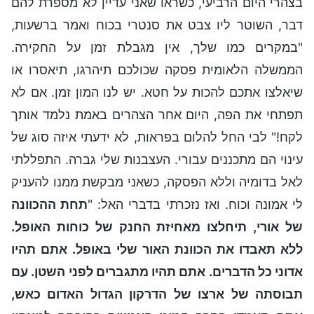
בצהרי היום הרביעי, כשראו שאני עדיין לא מספרת להם
דבר, השוטר ליו צבט את סנטרי בכוח ואמר ברשעות,
"במקרים כמו שלך, אין מגבלת זמן על החקירה.
הממשלה הלאומית פסקה שכולכם תיהרגו, תיאסרו או
שיאלצו אתכם להכות על חטא. יש לנו המון זמן. אם לא
תפתחי את הפה, היום אחר הצהרים באמת נלמד אותך
לקח!" לבי החל להלום בפראות, לא ידעתי איזה סוג של
עינוי הם מתכננים עבורי. העצבנות שלי גברה. התפללתי
לאל בדומיה וללא הפסקה, כשאני מבקשת ממנו להעניק
לי אמונה וכוח. ואז נזכרתי בדברי האל: "
תחת ההכוונה
של אורי, תיחלצו מאחיזת החנק של כוחות האופל.
ללא תאבדו את הכוונת האור שלי באופל. אתם תהיו
אדוני כל הדברים. אתם תהיו מתגברים לפני השטן. עם
תבוסתה של ארצו של הדרקון הגדול האדום כאש,