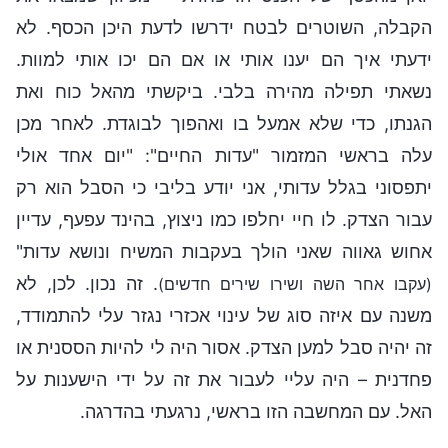
הקבלה, השוטרים לבטח ידרשו לדעת היכן הכסף. לא
ידעתי איך הם יענו אותי או אם הם יכו אותי למוות.
נשאתי תפילה מהירה בלבי. ביקשתי מהאל כוח ואת
הגנתו, כדי שלא אמעל בו ואהפוך לבוגדת. לאחר מכן
עלה בראשי המזמור "עדות החיים": "יום אחד אולי
יתפסוני בגלל עדותי, אני יודע בליבי כי הסבל הוא רק
עבור הצדק. לו חיי יחלפו כמו ניצוץ, בהינד עפעף, עדיין
אחוש גאווה שאני הולך בעקבות המשיח ונושא עדות"
. זה נכון. לכן, לא
(עקבו אחר השה ושירו שירים חדשים)
משנה עם איזה סוג של עינוי אכזרי נגזר עלי להתמודד,
זה יהיה סבל למען הצדק. אסור היה לי להיות הססנית או
פחדנית – היה עליי לעבור את זה על ידי הישענות על
האל. עם המחשבה הזו בראשי, נרגעתי בהדרגה.