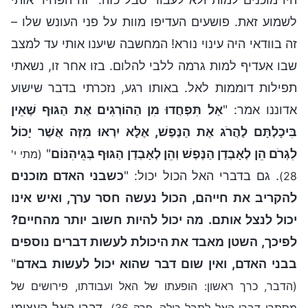
לשמוע זאת. פושעים העדיפו מוות על פני העונש שלו –
זה בוודאי היה עינוי נורא! המחשבה שיענו אותי עד למצב
שבו אעדיף למות גרמה ללבי להלום. בזו אחר זו, נשאתי
תפילות דוממות לאל. באותו רגע, נזכרתי בדבר שישוע
אדוננו אמר: "
אַל תִּפְחֲדוּ מִן הַהוֹרְגִים אֶת הַגּוּף שֶׁאֵין
בִּיכָלְתָּם לַהֲרֺג אֶת הַנֶּפֶשׁ, אֶלָּא יִרְאוּ מִזֶּה אֲשֶׁר יָכוֹל
לִגְרֺם הֵן לְאָבְדַן הַנֶּפֶשׁ וְהֵן לְאָבְדַן הַגּוּף בְּגֵיהִנּוֹם
"
(מתי י'
. גם בדברי האל הכול יכול: "
כשבני האדם מוכנים
28)
להקריב את חייהם, הכול נעשה חסר ערך, ואיש אינו
יכול לנצל אותם. מה יכול להיות חשוב יותר מהחיים?
לפיכך, השטן מאבד את היכולת לעשות דברים נוספים
בבני האדם, ואין שום דבר שהוא יכול לעשות באדם
"
(הדבר, כרך ראשון: הופעתו של האל ועבודתו, פירושים של
. דברי האל העצימו