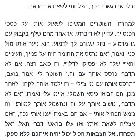
ובלי שהרגשתי בכך, הצלחתי לשאת את הכאב.
למחרת, השוטרים המשיכו לשאול אותי על כספי
הכנסייה. עדיין לא דיברתי, אז אחד מהם שלף בקבוק עם
גז מדמיע – נוזל שגורם לך לדמוע. הוא ניער אותו מול
פניי ואמר, "אם נרסס את החומר הזה על פנייך, העיניים
והאף שלך לא יפסיקו לדלוף. זה כואב רצח. אם לא
תדברי נרסס אותך עם זה." השוטר ליו אמר בזעם,
"תרסס אותה עם מי צ'ילי – זה ילמד אותה לקח!" לאחר
מכן, הם הביאו כיסא חשמלי, איימו עלי ואמרו, "אם לא
תדברי, נושיב אותך על זה ונחשמל אותך למוות!" זה
ממש הבהיל אותי – אם הם באמת יענו אותי ככה, האם
אצליח לשאת זאת? ואז עלו בראשי דברי האל: "
אל
תפחדו. אל הצבאות הכול יכול יהיה איתכם ללא ספק.