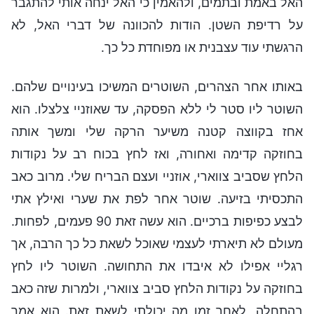
האל באמת ובתמים, ולהאמין כי האל ינחה אותי להתגבר
על רדיפת השטן. הודות להכוונה של דברי האל, לא
הרגשתי עוד עצבנית או מפוחדת כל כך.
באותו אחר הצהרים, השוטרים המשיכו בעינויים שלהם.
השוטר ליו סטר לי ללא הפסקה, עד שאוזניי צלצלו. הוא
אחז בקווצה קטנה משיער הרקה שלי ומשך אותה
בחוזקה קדימה ואחורה, ואז לחץ בכוח רב על נקודות
הלחץ שסביב צווארי, אוזניי ועצם הבריח שלי. מרוב כאב
התכסיתי בזיעה. שוטר אחר לפת את שערי ואילץ אתי
לבצע כפיפות ברכיים. הוא עשה זאת 90 פעמים, לפחות.
מעולם לא תיארתי לעצמי שאוכל לשאת כל כך הרבה, אך
רגליי אפילו לא איבדו את התחושה. השוטר ליו לחץ
בחוזקה על נקודות הלחץ סביב צווארי, ולמרות שזה כאב
בהתחלה, לאחר זמן מה יכולתי לשאת זאת. הוא אמר