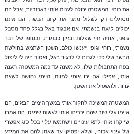
מסתרי דברי האל לתבל כולה, פרק 36)
את כוחי. המשטרה יכולה לענות אותי באכזריות, אבל הם
מסוגלים רק לשלול ממני את קיום הבשר. הם אינם
יכולים לגעת בנשמתי. אם אבגוד באל בגלל פחד מסבל
גופני, אחיה חיי שפלות ובזיון כבוגדת, ובסופו של דבר
נשמתי, רוחי וגופי ייענשו כולם. השטן השתמש בחולשת
הבשר שלי כדי לגרום לי לבגוד באל, ואסור היה לי ליפול
בפח התחבולות שלו. לא משנה עד כמה המשטרה תענה
אותי, אפילו אם יכו אותי למוות, הייתי נחושה לשאת
עדות ולהשפיל את השטן.
המשטרה המשיכה לחקור אותי במשך הימים הבאים, הם
איימו עלי שוב שהם יכריחו אותי לעשות שפגט. הם אמרו
שייקחו אותי לתא עינויים וישתמשו עליי בכל סוג אפשרי
של עינוי אכזרי, ושלא יפסיקו עד שאתן להם את המידע