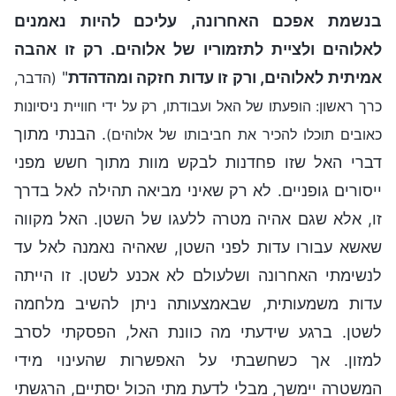
בנשמת אפכם האחרונה, עליכם להיות נאמנים
לאלוהים ולציית לתזמוריו של אלוהים. רק זו אהבה
אמיתית לאלוהים, ורק זו עדות חזקה ומהדהדת
"
(הדבר,
כרך ראשון: הופעתו של האל ועבודתו, רק על ידי חוויית ניסיונות
. הבנתי מתוך
כאובים תוכלו להכיר את חביבותו של אלוהים)
דברי האל שזו פחדנות לבקש מוות מתוך חשש מפני
ייסורים גופניים. לא רק שאיני מביאה תהילה לאל בדרך
זו, אלא שגם אהיה מטרה ללעגו של השטן. האל מקווה
שאשא עבורו עדות לפני השטן, שאהיה נאמנה לאל עד
לנשימתי האחרונה ושלעולם לא אכנע לשטן. זו הייתה
עדות משמעותית, שבאמצעותה ניתן להשיב מלחמה
לשטן. ברגע שידעתי מה כוונת האל, הפסקתי לסרב
למזון. אך כשחשבתי על האפשרות שהעינוי מידי
המשטרה יימשך, מבלי לדעת מתי הכול יסתיים, הרגשתי