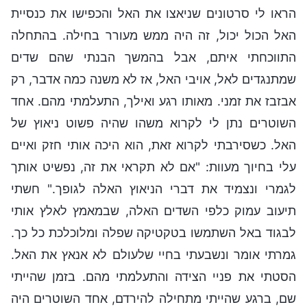
הראו לי סרטונים שניאצו את האל והכפישו את כנסיית
האל הכול יכול, זה היה ממש מעורר בחילה. בהתחלה
התווכחתי איתם, אבל בהמשך הבנתי שהם שדים
שמתנגדים לאל, אויבי האל, אז לא משנה כמה אדבר, רק
אבזבז את זמני. מאותו רגע ואילך, התעלמתי מהם. אחד
השוטרים נתן לי לקרוא משהו שהיה פשוט ניאוץ של
האל. כשסירבתי לקרוא זאת, הוא היכה אותי חזק ואיים
עלי בחיוך מעוות: "אם לא תקראי את זה, נפשיט אותך
לגמרי ונצמיד את דברי הניאוץ האלה לגופך." חשתי
תיעוב עמוק כלפי השדים האלה, שבמאמץ לאלץ אותי
לבגוד באל השתמשו בטקטיקה שפלה ומלוכלכת כל כך.
גמרתי אומר ונשבעתי בחיי שלעולם לא אנאץ את האל.
הסטתי את פניי הצידה והתעלמתי מהם. בזמן שהייתי
שם, ברגע שהייתי מתחילה להירדם, אחד השוטרים היה