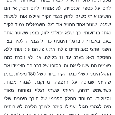
להם על כספי הכנסייה. לא אמרתי להם דבר, אז הם
הושיבו אותי כשגבי לחוץ כנגד הקיר ואילצו אותי לעשות
שפגט. שוטר אחד החזיק את רגלי השמאלית צמוד לקיר
ואחז בזרועותיי כך שלא יכולתי לזוז, בזמן ששוטר אחר
בעט באכזריות ברגלי הימנית כדי להצמידה לקיר בצד
השני. פרצי כאב חדים פילחו את גופי. הם עינו אותי ללא
הפסקה מ-8 בערב עד 11 בלילה. אני לא זוכרת כמה
פעמים הם עשו לי את זה. בסופו של דבר הם הצמידו את
הרגל הימנית שלי כנגד הקיר בזווית של 180 מעלות בזמן
שהייתי שמוטה על הרצפה, מרוקנת לגמרי מכוחי.
כשהשמש זרחה, ראיתי ששתי רגליי נפוחות מאוד
וסגולות. במיוחד החלק הפנימי של הירך הימנית שלי
היה לגמרי סגול ואפילו קימה לצורך הליכה לשירותים
הפכה למשימה מתישה מאוד. מישהו היה צריך לעזור לי