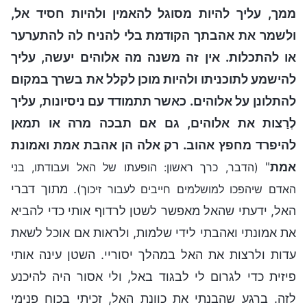
ממך, עליך להיות מסוגל להאמין ולהיות חסיד אל,
ולשמר את אהבתך הקודמת בלי להניח לה להתערער
או להתכלות. אין זה משנה מה אלוהים יעשה, עליך
להישמע לתוכניתו ולהיות מוכן לקלל את בשרך במקום
להתלונן על אלוהים. כאשר תתמודד עם ניסיונות, עליך
לְרַצות את אלוהים, גם אם תבכה מרה או תמאן
להיפרד מחפץ אהוב. רק אלה הן אהבת אמת ואמונת
אמת
"
(הדבר, כרך ראשון: הופעתו של האל ועבודתו, בני
. מתוך דברי
האדם שיהפכו למושלמים חייבים לעבור זיכוך)
האל, ידעתי שהאל מאפשר לשטן לרדוף אותי כדי להביא
את אמונתי ואהבתי לידי שלמות, ולראות אם אוכל לשאת
עדות ולרצות את האל במהלך יסוריי. השטן עינה אותי
פיזית כדי לגרום לי לבגוד באל, ולי אסור היה להיכנע
לזה. ברגע שהבנתי את כוונת האל, זכיתי בכוח פנימי