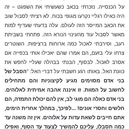
על הכנסייה. נזכרתי בכאב כשעשיתי את השפגט – זה
היה כאילו רגליי נקרעו מגופי בכוח. לא רציתי לסבול שוב
את הכאב המייסר הזה לעולם. עלה בדעתי שעדיף למות
מאשר לסבול עוד מהעינוי הנורא הזה. פתחתי בשביתת
רעב, וסירבתי לאכול כמה ארוחות ברציפות. השוטרים
צרחו עלי בזעם, הם אמרו שהם יאכילו אותי בכפייה אם
אסרב לאכול. לבסוף, הבנתי בבהלה שעליי לחפש את
כוונת האל. באותו רגע חשבתי על דברי האל: "
הסבל של
בני אדם מסוימים מגיע לקיצוניות והם מתחילים
לחשוב על המוות. זו איננה אהבה אמיתית לאלוהים.
בני אדם כאלה הם מוגי לב, אין להם יכולת התמדה, הם
חלשים וחסרי אונים! ...לפיכך, במהלך אחרית הימים,
אתם חייבים לשאת עדות על אלוהים. אין זה משנה עד
כמה תסבלו, עליכם להמשיך לצעוד עד הסוף, ואפילו