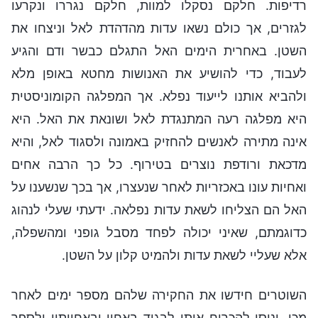
רדיפות. חלקם נסקלו למוות, חלקם נגררו ונקרעו
לגזרים, אך כולם נשאו עדות מהדהדת לאל וניצחו את
השטן. באחרית הימים האל התגלם כבשר ודם והגיע
לעבוד, כדי להושיע את האנושות מחטא באופן מלא
ולהביא אותנו לייעוד נפלא. אך המפלגה הקומוניסטית
היא מפלגה רעה המתנגדת לאל ושונאת את האל. היא
אינה מתירה לאנשים להחזיק באמונה ולסגוד לאל, והיא
מדכאת ורודפת נוצרים בטירוף. כל כך הרבה אחים
ואחיות עונו באכזריות לאחר שנעצרו, אך בכך שנשענו על
האל הם הצליחו לשאת עדות נפלאה. ידעתי שעלי לנהוג
כדוגמתם, שאיני יכולה לפחד מסבל גופני ומהשפלה,
אלא שעליי לשאת עדות ולהמיט קלון על השטן.
השוטרים חידשו את החקירה שלהם מספר ימים לאחר
מכן, וניסו להכריח אותי לבגוד באחיי ובאחיותיי ולספר