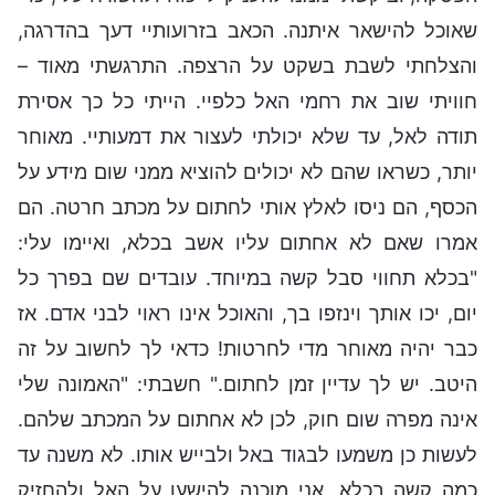
שאוכל להישאר איתנה. הכאב בזרועותיי דעך בהדרגה,
והצלחתי לשבת בשקט על הרצפה. התרגשתי מאוד –
חוויתי שוב את רחמי האל כלפיי. הייתי כל כך אסירת
תודה לאל, עד שלא יכולתי לעצור את דמעותיי. מאוחר
יותר, כשראו שהם לא יכולים להוציא ממני שום מידע על
הכסף, הם ניסו לאלץ אותי לחתום על מכתב חרטה. הם
אמרו שאם לא אחתום עליו אשב בכלא, ואיימו עלי:
"בכלא תחווי סבל קשה במיוחד. עובדים שם בפרך כל
יום, יכו אותך וינזפו בך, והאוכל אינו ראוי לבני אדם. אז
כבר יהיה מאוחר מדי לחרטות! כדאי לך לחשוב על זה
היטב. יש לך עדיין זמן לחתום." חשבתי: "האמונה שלי
אינה מפרה שום חוק, לכן לא אחתום על המכתב שלהם.
לעשות כן משמעו לבגוד באל ולבייש אותו. לא משנה עד
כמה קשה בכלא, אני מוכנה להישען על האל ולהחזיק