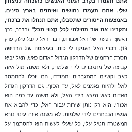
אתם תעמדו בקרב המוני האנשים כהוכחה לניצחון
שלי. אתם תעמדו נחושים ואיתנים בארץ סינים.
באמצעות הייסורים שתסבלו, אתם תנחלו את ברכתי,
ותקרינו את אור תהילתי לכל קצווי תבל
"
(הדבר, כרך
ראשון: הופעתו של האל ועבודתו, דברי האל לתבל כולה, פרק
. דברי האל העניקו לי כוח. בעיצומה של הרדיפה
19)
חסרת הרחמים של הדרקון הגדול האדום כאש, האל יביא
קבוצה של מתגברים לידי שלמות, ולא משנה מול איזה
כאב וקשיים המתגברים יתמודדו, הם יוכלו להתמסר
לאל ולהיות נאמנים לאל, עד הסוף. גם הדרקון הגדול
האדום כאש נמצא בידי האל, ולא משנה עד כמה הוא
אכזרי. הוא רק נותן שירות עבור האל, כדי להביא את
אנשיו הנבחרים לידי שלמות. לא משנה איזה עינוי נורא
המשטרה תטיל עלי, כל שעלי לעשות הוא להסתמך על