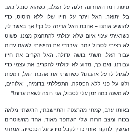
טיפת דמו האחרונה זלגה על הצלב, כשהוא סובל כאב
בל יתואר. האל ויתר על חייו שלו ללא היסוס, כדי
להושיע אותנו – אהבת האל אדירה כל כך! אך באשר לי,
כשראיתי עינוי איום שלא יכולתי להתחמק ממנו, פשוט
לא רציתי לסבול יותר. איבדתי את נחישותי לשאת עדות
עבור האל. חשתי בושה גדולה. האל הקריב את חייו
עבורנו, ואם כך, מדוע לא יכולתי להקריב את עצמי כדי
לגמול לו על אהבתו? כשחשתי את אהבת האל, דמעות
זלגו על פני ללא הפסקה. התפללתי בדומיה, "אלוהים,
לא משנה כמה זמן עלי לסבול, אני רוצה לשאת עדות!"
באותו ערב, קמתי מהרצפה והתיישבתי, הרגשתי מלאה
בכוח ומצב הרוח שלי השתפר מאוד. אחד מהשוטרים
המשיך לחקור אותי כדי לקבל מידע על הכנסייה. אמרתי