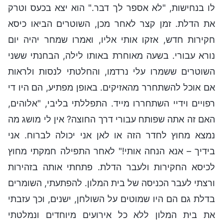
לו בנחישות, "לא אספר לך דבר." הוא יצא בכעס וטרק
את הדלת. זמן קצר לאחר מכן, השוטרים הביאו כיסא
חקירות חדש, אזקו אותי אליו, ואמרו שמחר יהיה יום
נורא עבורי. בשעה מאוחרת באותו לילה, הבחנתי ששני
השוטרים ששמרו עלי נרדמו, והחלטתי לנסות ולראות
אם אוכל להשתחרר מהאזיקים. באופן מפתיע, הם היו די
רפויים וידיי השתחררו מייד. התפללתי בליבי, "אלוהים,
האם זה אתה שפותח עבורי דרך החוצה? אין לי מושג מה
נמצא מחוץ לחדר הזה או לאן אני יכולה לברוח. אני
בידיך – אנא הנחה אותי!" לאחר התפילה חמקתי מחוץ
לכיסא החקירות ולעבר הדלת. פתחתי אותה בזהירות
ורצתי לעבר הכניסה של בית המלון. להפתעתי, השומרים
בדלת גם הם היו שמוטים על השולחן, ישנים, וכך עזבתי
את בית המלון ללא כל אירועים מיוחדים ונמלטתי