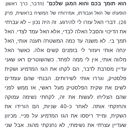
הוא תומך בכם והוא המגן שלכם
"
(הדבר, כרך ראשון:
הופעתו של האל ועבודתו, אמירותיו של המשיח בראשית, פרק
. דברי האל עזרו לי להירגע. זה היה נכון – לא עברתי
26)
את הדיכוי והסבל האלה לבדי, אלא האל עמד לצדי. האל
תמך בי. לא משנה עד כמה המשטרה תענה אותי, האל
ינחה אותי ויעזור לי בזמנים קשים אלה. כאשר האל
מלווה אותי, אין לי ממה לפחד. כשהשוטרים ראו שאני
עדיין מסרבת לדבר, הם לקחו את הגז המדמיע ושקית
פלסטיק, וגררו אותי לשירותים. הבנתי שהם עומדים
לשים את שקית הפלסטיק מעל ראשי, אז ממש לפני
שהם הצליחו לעשות את זה, לקחתי נשימה עמוקה
והחזקתי אותה. לאחר כ-40 שניות, הם הורידו את
השקית, ומייד ריססו את הגז המדמיע על פניי. מכיוון
שעדיין עצרתי את נשימתי, לא נחנקתי מהגז. אבל שני