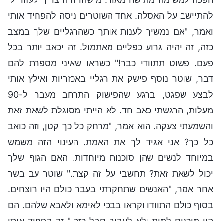
להתיישב על האסלה. אחד השוטרים ניסה להפחיד אותי
ואמר, "אם נמשיך לענות אותך כשהרגליים שלך במצב
כזה, זה יהיה גרוע כפליים מאתמול. זה יכאב יותר בכל
פעם. פשוט תתוודי כבר!" כשראו שאיני מספרת להם
דבר, שוטר נוסף פישק את רגליי באכזריות ואילץ אותי
לבצע שפגט, ברגע שהפישוק התרחב מעבר ל-90
מעלות, הרגשתי כאב חד. לא הייתי מסוגלת לשאת זאת
והשמעתי צעקה. הוא אמר, "מרחק כל כך קטן, וזה כואב
כל כך? אני אגיד לך את האמת. העינוי הזה משמש
במיוחד לנשים שהן סוכנות מיוחדות. האם הגוף שלך
יכול לשאת זאת? תחשבי על זה קצת." שוטר עב בשר
אחר אמר, "האנשים שתחקרתי בעבר כולם היו רוצחים.
בסוף כולם התוודו וקראו בבכי לאימא ולאבא שלהם. הם
היו מוכנים למות ולא לעבור סבל כזה." זה הפחיד אותי