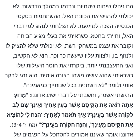
הם ניהלו שיחות שטחיות ונרדמו במהלך הדרשות. לא
יכולתי להרגיש את הכוונת האל. ההשתתפות בטקסי
הכנסייה הפכה למייגעת. לא הצלחתי לנהוג לפי דברי
האל, וחייתי בחטא. כשראיתי את בעלי מגיע הביתה
וקובר את עצמו במשחקי רשת, לא יכולתי שלא להציק לו
ולנזוף בו, ולצוות עליו שיעשה כך וכך. הוא לא הקשיב,
ואני התעצבנתי יותר. ביקרתי את חוסר היעילות שלו
כשראיתי שהוא עושה משהו בצורה איטית. הוא נהג לבקר
אותי ולומר "לא השתנית בכל שנותייך כמאמינה".
הרגשתי אשמה, וחשבתי על דברי ישוע אדוננו: "
מַדּוּעַ
אַתָּה רוֹאֶה אֶת הַקֵּיסָם אֲשֶׁר בְּעֵין אָחִיךָ וְאֵינְךָ שָׂם לֵב
לַקּוֹרָה אֲשֶׁר בְּעֵינְךָ? אֵיךְ תֺּאמַר לְאָחִיךָ: 'הַנַּח לִי לְהוֹצִיא
אֶת הַקֵּיסָם מֵעֵינְךָ', וְהִנֵּה הַקּוֹרָה בְּעֵינְךָ?
"
.
(מתי ז' 3-4)
אדוננו אומר שאיננו אמורים להסתכל על הפגמים של