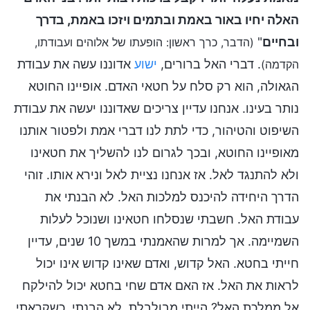
האלה יחיו באור באמת ובתמים ויזכו באמת, בדרך
ובחיים
"
(הדבר, כרך ראשון: הופעתו של אלוהים ועבודתו,
. דברי האל ברורים,
ישוע
אדוננו עשה את עבודת
הקדמה)
הגאולה, הוא רק סלח על חטאי האדם. אופיינו החוטא
נותר בעינו. אנחנו עדיין צריכים שאדוננו יעשה את עבודת
השיפוט והטיהור, כדי לתת לנו דברי אמת ולפטור אותנו
מאופיינו החוטא, ובכך לגרום לנו להשליך את חטאינו
ולא להתנגד לאל. אז אנחנו נציית לאל ונירא אותו. זוהי
הדרך היחידה להיכנס למלכות האל. לא הבנתי את
עבודת האל. חשבתי שנסלחו חטאינו ושנוכל לעלות
השמיימה. אך למרות שהאמנתי במשך 10 שנים, עדיין
חייתי בחטא. האל קדוש, ואדם שאינו קדוש אינו יכול
לראות את האל. אז האם אדם שחי בחטא יכול להילקח
אל ממלכת האל? הייתי מבולבלת. לא הבנתי. כשקראתי