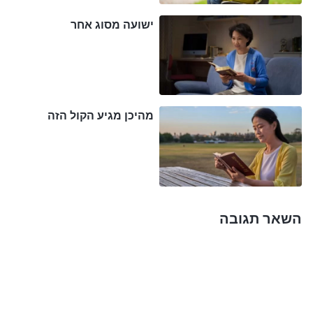
שלנו אומר שישוע אדוננו סלח לנו, שאם נתפלל ונתוודה,
ישועה מסוג אחר
הוא ייקח אותנו השמיימה כשהוא יגיע. ליבי מבולבל. מה
דעתך על זה?" האחות סוזן אמרה: "זה נכון שנסלח לנו,
אך זה לא אומר שאנחנו מטוהרים או חופשיים מחטא.
ישוע אדוננו אמר, '
כָּל עוֹשֵׂה חֵטְא עֶבֶד הוּא לַחֵטְא. וְאֵין
הָעֶבֶד שׁוֹכֵן בַּבַּיִת לְעוֹלָם; הַבֵּן שׁוֹכֵן לְעוֹלָם
'
(יוחנן ח' 34-
מהיכן מגיע הקול הזה
. '
לֹא כָּל הָאוֹמֵר לִי "אֲדוֹנִי, אֲדוֹנִי" יִכָּנֵס לְמַלְכוּת
35)
הַשָּׁמַיִם, אֶלָּא הָעוֹשֶׂה אֶת רְצוֹן אָבִי שֶׁבַּשָּׁמַיִם
'
(מתי ז'
. אדוננו מעולם לא אמר שניכנס למלכות האל מפני
21)
שנסלח לנו, הוא אמר לנו שרק אלו שיפעלו לפי רצונו של
השאר תגובה
האב יוכלו להיכנס. אנחנו רואים שהרעיון של בני האדם
לגבי כניסה למלכות האל בגלל שחטאינו נסלחו הוא
חסר בסיס. אנחנו רואים דבר אחד בכל שנות האמונה
שלנו: לאחר שאנשים מתחילים להאמין וחטאיהם