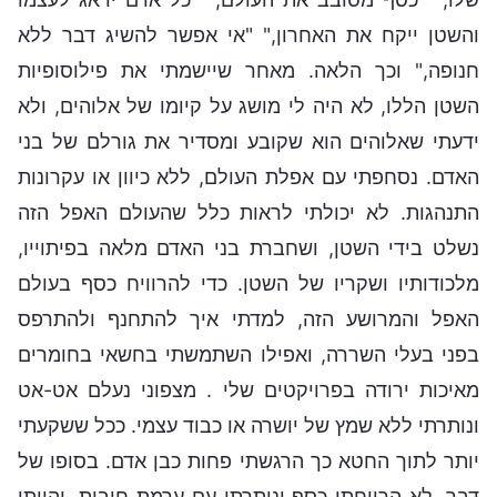
והשטן ייקח את האחרון," "אי אפשר להשיג דבר ללא
חנופה," וכך הלאה. מאחר שיישמתי את פילוסופיות
השטן הללו, לא היה לי מושג על קיומו של אלוהים, ולא
ידעתי שאלוהים הוא שקובע ומסדיר את גורלם של בני
האדם. נסחפתי עם אפלת העולם, ללא כיוון או עקרונות
התנהגות. לא יכולתי לראות כלל שהעולם האפל הזה
נשלט בידי השטן, ושחברת בני האדם מלאה בפיתוייו,
מלכודותיו ושקריו של השטן. כדי להרוויח כסף בעולם
האפל והמרושע הזה, למדתי איך להתחנף ולהתרפס
בפני בעלי השררה, ואפילו השתמשתי בחשאי בחומרים
מאיכות ירודה בפרויקטים שלי . מצפוני נעלם אט-אט
ונותרתי ללא שמץ של יושרה או כבוד עצמי. ככל ששקעתי
יותר לתוך החטא כך הרגשתי פחות כבן אדם. בסופו של
דבר, לא הרווחתי כסף ונותרתי עם ערמת חובות, והייתי