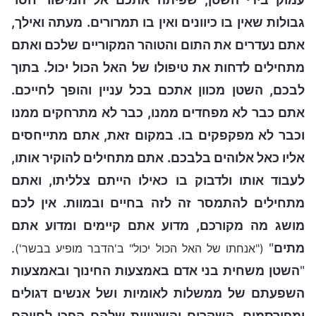
גבולות שאין בו כיוונים ואין בו תמרורים. מעתה ואילך,
אתם נעדרים את התום והטוהר המקוריים שלכם ואתם
מתחילים לדחות את טיפולו של האל הכול יכול. בתוך
לבכם, השטן מכוון אתכם בכל עניין והופך לחייכם.
אתם כבר לא מפחדים ממנו, כבר לא מתרחקים ממנו
וכבר לא מפקפקים בו. במקום זאת, אתם מתייחסים
אליו כאל אלוהים בלבכם. אתם מתחילים להוקיר אותו,
לעבוד אותו ולדבוק בו כאילו הייתם צלליתו, ואתם
מתחילים להתמסר זה לזה בחיים ובמוות. אין לכם
מושג מה מקורכם, מדוע אתם קיימים ומדוע אתם
מתים
"
.
("אנחתו של האל הכול יכול" ב'הדבר מופיע בבשר')
"
השטן משחית בני אדם באמצעות החינוך ובאמצעות
השפעתם של ממשלות לאומיות ושל אנשים דגולים
ומפורסמים. השקרים והשטויות שלהם הפכו לחייהם