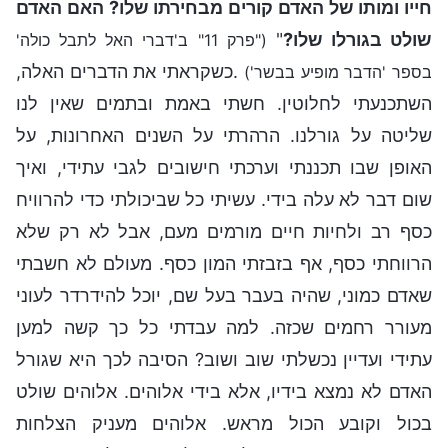
חייו ומותו של האדם קורים מבחירתו שלו? האם האדם
שולט בגורלו שלו?
"
("פרק 11" ב'דברי האל לתבל כולה'
.כשקראתי את הדברים האלה,
בספר 'הדבר מופיע בבשר')
השתכנעתי לחלוטין. חשתי באמת ובתמים שאין לנו
שליטה על גורלנו. הרהרתי על השנים האחרונות, על
האופן שבו תכננתי וערכתי חישובים לגבי עתידי, ואיך
שום דבר לא עלה בידי. עשיתי כל שביכולתי כדי להרוויח
כסף רב ולחיות חיים מורמים מעם, אבל לא רק שלא
הרווחתי כסף, אף בזבזתי המון כסף. מעולם לא חשבתי
שאדם כמוני, שהיה בעבר בעל שם, יוכל להידרדר לעוני
מעורר רחמים שכזה. למה עבדתי כל כך קשה למען
עתידי ועדיין נכשלתי שוב ושוב? הסיבה לכך היא שגורל
האדם לא נמצא בידיו, אלא בידי אלוהים. אלוהים שולט
בכול וקובע הכול מראש. אלוהים מעניק הצלחות