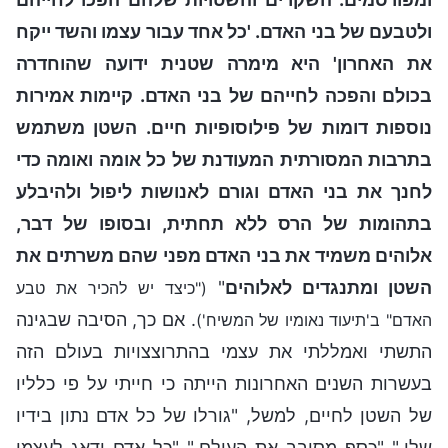
ולטבעם של בני האדם. 'כל אחד עבור עצמו והשד ייקח
את האחרון' היא מימרה שטנית ידועה שהוחדרה
בכולם והפכה לחייהם של בני האדם. קיימות אמירות
נוספות דומות של פילוסופיות חיים. השטן משתמש
בתרבות המסורתית המעודנת של כל אומה ואומה כדי
לחנך את בני האדם וגורם לאנושות ליפול ולהיבלע
בתהומות של הרס ללא תחתית, ובסופו של דבר,
אלוהים משמיד את בני האדם מפני שהם משרתים את
השטן ומתנגדים לאלוהים
"
("כיצד יש להכיר את טבע
. אם כך, הסיבה שבגינה
האדם" ב'תיעוד נאומיו של המשיח')
התשתי ואמללתי את עצמי בהתרוצצויות בעולם הזה
בעשרות השנים האחרונות הייתה כי חייתי על פי כלליו
של השטן לחיים, למשל, "גורלו של כל אדם נתון בידיו
שלו," "כסף מסובב את העולם," "כל אדם ידאג לעצמו