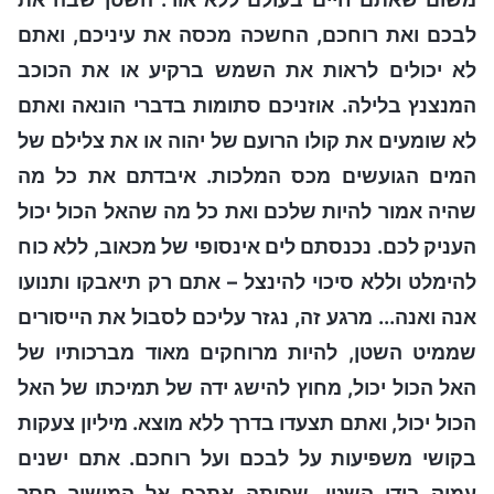
לבכם ואת רוחכם, החשכה מכסה את עיניכם, ואתם
לא יכולים לראות את השמש ברקיע או את הכוכב
המנצנץ בלילה. אוזניכם סתומות בדברי הונאה ואתם
לא שומעים את קולו הרועם של יהוה או את צלילם של
המים הגועשים מכס המלכות. איבדתם את כל מה
שהיה אמור להיות שלכם ואת כל מה שהאל הכול יכול
העניק לכם. נכנסתם לים אינסופי של מכאוב, ללא כוח
להימלט וללא סיכוי להינצל – אתם רק תיאבקו ותנועו
אנה ואנה... מרגע זה, נגזר עליכם לסבול את הייסורים
שממיט השטן, להיות מרוחקים מאוד מברכותיו של
האל הכול יכול, מחוץ להישג ידה של תמיכתו של האל
הכול יכול, ואתם תצעדו בדרך ללא מוצא. מיליון צעקות
בקושי משפיעות על לבכם ועל רוחכם. אתם ישנים
עמוק בידי השטן, שפיתה אתכם אל המישור חסר