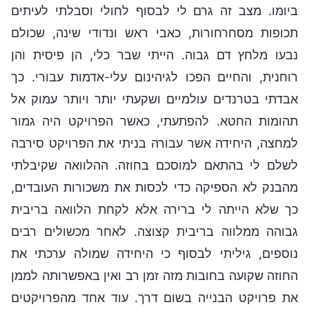
ביומו. מצב זה גרם לי לבסוף לחולי וסבלתי לעיתים
תכופות מסחרחורות, כאבי ראש ונדודי שינה, שכולם
נבעו מלחץ דם גבוה. הייתי שבר כלי, הן פיסית והן
רוחנית, והחיים הפכו לגיהינום עלי-אדמות עבורי. כך
אבדתי בטרנדים עולמיים ושקעתי יותר ויותר עמוק אל
תהומות החטא. להפתעתי, כאשר הפרויקט היה גמור
למחצה, היחידה אשר עבורה בניתי את הפרויקט סירבה
לשלם לי בהתאם למוסכם בחוזה. ההלוואה שקיבלתי
מהבנק לא הספיקה כדי לכסות את משכורות העובדים,
כך שלא הייתה לי ברירה אלא לקחת הלוואה בריבית
גבוהה ממלווה בריבית קצוצה. לאחר מכשולים רבים
נוספים, גיליתי לבסוף כי היחידה שמולה ערכתי את
החוזה שקועה בחובות מזה זמן רב ואין באפשרותה לממן
את פרויקט הבנייה בשום דרך. עוד אחד מהפרויקטים