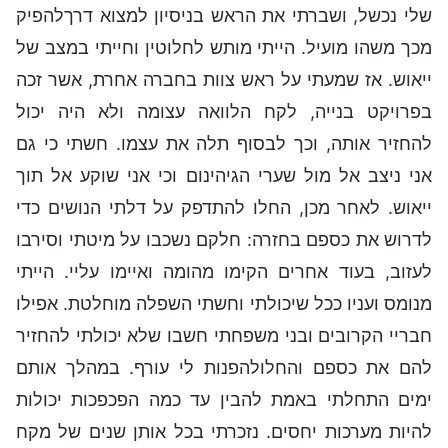
שלי נכשל, ושברתי את הראש בניסיון למצוא דרךלהפיק
מכך משהו מועיל. הייתי מותש לחלוטין וחייתי במצב של
ייאוש. אז שמעתי על ראש צוות בחברה אחרת, אשר זכה
בפרויקט בנייה, לקח הלוואה עצומה ולא היה יכול
להחזיר אותה, וכך לבסוף תלה את עצמו. חשתי כי גם
אני ניצב אל מול שערי הגיהינום וכי אני שוקע אל תוך
ייאוש. לאחר מכן, החלו להתדפק על דלתי הנושים כדי
לדרוש את כספם בחזרה: חלקם נשכבו על מיטתי וסירבו
לעזוב, בעוד אחרים הקימו מהומה ואיימו עליי. הייתי
מנומס ועניו ככל שיכולתי וחשתי השפלה מוחלטת. אפילו
חבריי הקרובים ובני משפחתי חשבו שלא יכולתי להחזיר
להם את כספם והחלולהפנות לי עורף. במהלך אותם
ימים התחלתי באמת להבין עד כמה הפכפכות יכולות
להיות מערכות יחסים. נזכרתי בכל אותן שנים של מקח