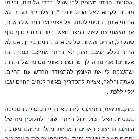
ואסונות. חשתי מעומק לבי שאלו דברי אלוהים, והייתי
מוכרח לקרוא לאל הכול יכול: "הו אלוהים! בעבר לא
הכרתי אותך. ניסיתי לסמוך על עצמי ועל כוחו של האדם,
אך מצאתי את עצמי במצב נואש. היום הבנתי סוף סוף
שהגורל, החיים והמוות של כל אדם נתונים בידיך. אם לא
הייתי נקלע למצב הזה, לא הייתי מתייצב בפניך. הו
אלוהים! אני מודה לך שהושעת אותי מסיפו של המוות
ושהענקת לי את האומץ להתמודד מחדש עם החיים.
מעתה והלאה, אציית להסדריך באשר לנתיב החיים שבו
עליי ללכת".
בעקבות זאת, התחלתי לחיות את חיי הכנסייה. הסביבה
בכנסיית האל הכול יכול הייתה שונה לחלוטין מזו של
העולם החיצוני: האחים והאחיות ניהלו ביניהם מערכת
יחסים פשוטה וישירה מאוד, והתייחסו זה לזה בצורה כנה