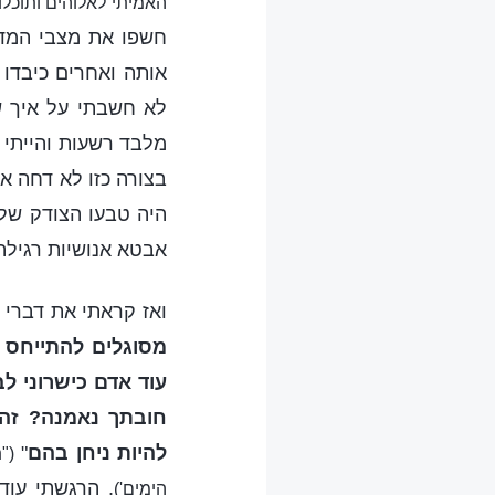
האמיתי לאלוהים ותוכל
חשפו את מצבי המדו
אותה ואחרים כיבדו 
לא חשבתי על איך ש
מלבד רשעות והייתי א
בצורה כזו לא דחה א
היה טבעו הצודק של 
אבטא אנושיות רגילה
ואז קראתי את דברי 
מסוגלים להתייחס ל
עוד אדם כישרוני ל
חובתך נאמנה? זהו 
להיות ניחן בהם
"
("
. הרגשתי עוד
הימים')