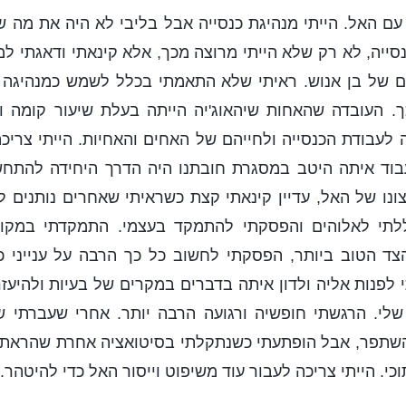
 עם האל. הייתי מנהיגת כנסייה אבל בליבי לא היה את מה 
סייה, לא רק שלא הייתי מרוצה מכך, אלא קינאתי ודאגתי למ
יים של בן אנוש. ראיתי שלא התאמתי בכלל לשמש כמנהיגה
כך. העובדה שהאחות שיהאוג'יה הייתה בעלת שיעור קומה ו
 לעבודת הכנסייה ולחייהם של האחים והאחיות. הייתי צריכ
בוד איתה היטב במסגרת חובתנו היה הדרך היחידה להתחש
נו של האל, עדיין קינאתי קצת כשראיתי שאחרים נותנים ל
לתי לאלוהים והפסקתי להתמקד בעצמי. התמקדתי במקום 
הצד הטוב ביותר, הפסקתי לחשוב כל כך הרבה על ענייני כ
לפנות אליה ולדון איתה בדברים במקרים של בעיות ולהיעזר
שלי. הרגשתי חופשיה ורגועה הרבה יותר. אחרי שעברתי שי
השתפר, אבל הופתעתי כשנתקלתי בסיטואציה אחרת שהראתה
י. הייתי צריכה לעבור עוד משיפוט וייסור האל כדי להיטהר.