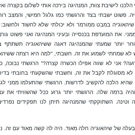
י הלכנו לישיבת צוות, המנהיגה בירכה אותי לשלום בקצרה וא
יה. פשוט ישבתי בצד והרגשתי כמו גלגל חמישי, והמצב ר
שיהאוג'יה במבט ממורמר ולא יכולתי שלא לחשוד ולחשוב: 
מני. את המועדפת בכנסייה ובעיני המנהיגה ואני פשוט גור
אוחר יותר שמעתי שהמנהיגה דאגה ששיהאוג'יה תשתתף ב
לא שמחתי לשמוע את זה. חשבתי, "למה היא רצתה ששיהאוג'
עה? אני לא שווה אפילו הכשרה קצרה?" הרגשתי נבוכה, כא
 לא מסוגלת לקבל את זה, וחשבתי שהשקעתי בחובתי בדיוק
 שהיא הלכה להקשיב לדרשות. הרגשתי שהתעלמו ממני לג
יה ברמה שלה. הרגשתי יותר גרוע ככל שהשוויתי את עצמ
וטינה. השתוקקתי שהמנהיגה תיתן לנו תפקידים נפרדי
בעלה של שיהאוג'יה חלה מאוד. היה לה קשה מאוד עם זה. ני