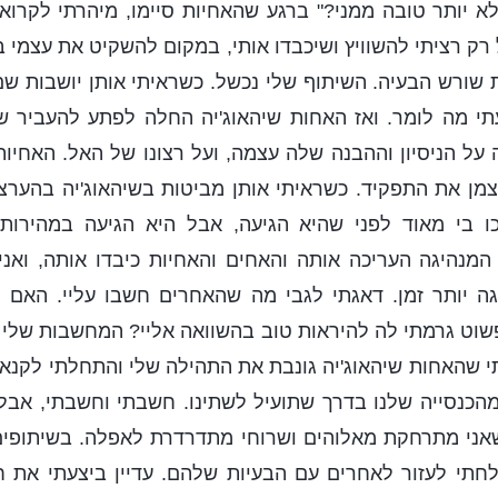
א יותר טובה ממני?" ברגע שהאחיות סיימו, מיהרתי לקרו
רק רציתי להשוויץ ושיכבדו אותי, במקום להשקיט את עצמי 
שורש הבעיה. השיתוף שלי נכשל. כשראיתי אותן יושבות שם 
עתי מה לומר. ואז האחות שיהאוג'יה החלה לפתע להעביר ש
ה על הניסיון וההבנה שלה עצמה, ועל רצונו של האל. האחיו
צמן את התפקיד. כשראיתי אותן מביטות בשיהאוג'יה בהערצ
ו בי מאוד לפני שהיא הגיעה, אבל היא הגיעה במהירות
מנהיגה העריכה אותה והאחים והאחיות כיבדו אותה, ואני
גה יותר זמן. דאגתי לגבי מה שהאחרים חשבו עליי. האם ה
שוט גרמתי לה להיראות טוב בהשוואה אליי? המחשבות שלי 
 שהאחות שיהאוג'יה גונבת את התהילה שלי והתחלתי לקנא ב
הכנסייה שלנו בדרך שתועיל לשתינו. חשבתי וחשבתי, אבל
שאני מתרחקת מאלוהים ושרוחי מתדרדרת לאפלה. בשיתופים
חתי לעזור לאחרים עם הבעיות שלהם. עדיין ביצעתי את ח