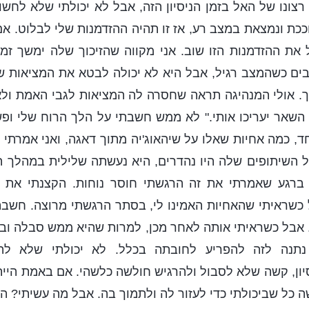
ונו של האל בזמן הניסיון הזה, אבל לא יכולתי שלא לחשו
וככת ונמצאת במצב רע, אז זו תהיה ההזדמנות שלי לבלוט. א
את ההזדמנות הזו שוב. אני מקווה שהזיכוך שלה ימשך זמן 
ים כשהמצב רגיל, אבל היא לא יכולה לבטא את המציאות שב
ך. אולי המנהיגה תראה שחסרה לה המציאות לגבי האמת ולא
ל השאר יעריכו אותי." לא ממש חשבתי על הלך הרוח שלי ו
ד, כמה אחיות שאלו על שיהאוג'יה מתוך דאגה, ואני אמרתי 
השיתופים שלה היו נהדרים, היא נעשתה שלילית במהלך הנ
 ברגע שאמרתי את זה הרגשתי חוסר נוחות. הקצנתי את 
כשראיתי שהאחיות האמינו לי, בסתר הרגשתי מרוצה. חשבת
. אבל כשראיתי אותה לאחר מכן, למרות שהיא ממש סבלה ו
נתנה לזה להפריע לחובתה בכלל. לא יכולתי שלא לה
ון, קשה שלא לסבול ולהרגיש חולשה כלשהי. אם באמת הייתה 
 כל שביכולתי כדי לעזור לה ולתמוך בה. אבל מה עשיתי? הרג