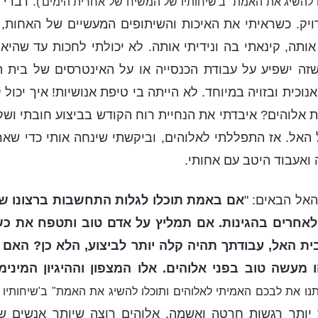
. דברי 
ו להשיג את האמת" ב'שיחותיו של המשיח של אחרית הימים')
יק. כשראיתי את האיכות והשיתופים המעשיים של האחות, 
אותה, קינאתי בה ונידיתי אותה. לא יכולתי לחכות עד שהיא 
זה ישפיע על עבודת הכנסייה או על האינטרסים של בית הא
נוכית ובזויה במיוחד. לא הייתה בי טיפת אנושיות! איך יכול 
ת אלוהים? איבדתי את הנחיית רוח הקודש בביצוע חובתי ושק
האל. אז התפללתי לאלוהים, וביקשתי שינחה אותי כדי שא
 ואעבוד היטב עם אחותי.
האל הבאים: "
אם באמת תוכלו לגלות התחשבות ברצונו של 
אחרים בהגינות. אם תמליץ על אדם טוב ותטפח את כשי
בית האל, עבודתך תהיה קלה יותר לביצוע, הלא כן? האם
מעשה טוב בפני אלוהים. אלו המצפון וההיגיון המינימ
תנו את לבכם האמיתי לאלוהים ותוכלו להשיג את האמת" ב'שיחותי
 יותר רגשות חרטה ואשמה. אלוהים רוצה שיותר אנשים 