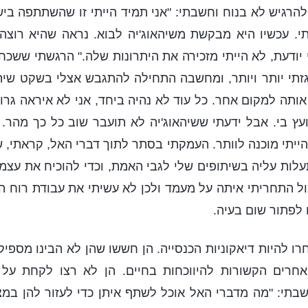
רגיש לא בנוח וחשבתי: "אני תמיד הייתי זו שהשתתפה ביש
תי. עכשיו היא מבקשת משיהאוג'יה לבוא. נראה שהיא רוצ
יודעת, לא הייתי מזכירה את היתרונות שלה." הרגשתי ששכחו 
זתי יותר ויותר, ומחשבה התחילה להתגבש אצלי בשקט שיהי
ותה למקום אחר. כל עוד לא נהיה ביחד, אני לא איראה גרוע
עץ בי. אבל ידעתי ששיהאוג'יה לא תועבר שוב כל כך מהר
הייתי מוכנה לוותר. העמקתי בסתר לתוך דברי האל, קראתי, 
עלות עליה בשיתופים שלי לגבי האמת, וכדי להוכיח את עצמי
ול התחריתי איתה על מעמד ולכן לא עשיתי את עבודת רוח הק
 לפתור שום בעיה.
רו להיות דיאקוניות הכנסייה. הן חששו שהן לא הבינו מספי
חרים הקשורות להיווכחות בחיים. הן לא רצו לקחת על
תי: "מה מדברי האל אוכל לשתף איתן כדי לעזור להן במצב