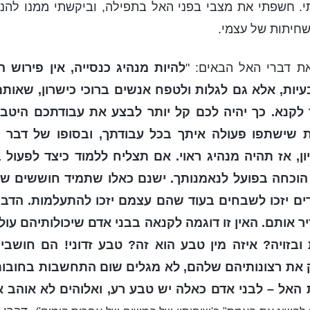
י. חשפתי את מצבי בפני האל בתפילה, וביקשתי ממנו להנח
שחיתות של עצמי.
ת דברי האל הבאים: "
להיות מנהיג כנסייה, אין פירוש
יות, אלא גם לגלות ולטפח אנשים ברוכי כישרון, שאות
לקנא. כך יהיה לכם קל יותר לבצע את עבודתכם היטב
ישתפו פעולה איתך בכל עבודתך, ובסופו של דבר יהי
ן, אז תהיה מנהיג ראוי. אם תצליח ללמוד כיצד לפעול 
ו הוכחה בפועל לנאמנותך. ישנם כאלו שתמיד חוששים ש
ים יזכו לשבחים בעוד שהם עצמם יזכו להתעלמות. הדבר
ר אותם. האין זו דוגמה לקנאה בבני אדם שיכולותיהם עול
 ובזויה? איזה מין טבע הוא זה? טבע זדוני! הם חושב
את רצונותיהם שלהם, לא מגלים שום התחשבות בחובות
האל – לבני אדם כאלה יש טבע רע, ואלוהים לא אוהב 