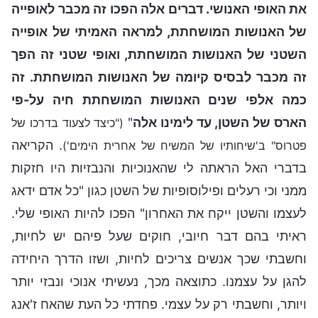
את האופי האנושי. דברים אלה הפכו זה מכבר לאופייה
של האנושות המושחתת, למראה האמיתי של אופייה
השטני של האנושות המושחתת, ואופי שטני זה הפך
זה מכבר לבסיס קיומה של האנושות המושחתת. זה
כמה אלפי שנים האנושות המושחתת חיה על-פי
הארס של השטן, עד לימינו אלה
"
("כיצד לצעוד בדרכו של
. הקריאה
פטרוס" ב'שיחותיו של המשיח של אחרית הימים')
בדברי האל הראתה לי שהאנוכיות והנבזיות היו חזקות
ממני וכי רעלים ופילוסופיות של השטן כגון "כל אדם ידאג
לעצמו והשטן ייקח את האחרון" הפכו להיות האופי שלי.
ראיתי בהם דבר חיובי, חוקים שעל פיהם יש לחיות,
וחשבתי שכך אנשים צריכים לחיות, ושזו הדרך היחידה
להגן על עצמנו. כתוצאה מכך, נעשיתי אנוכי ונבזי יותר
ויותר, וחשבתי רק על עצמי. פחדתי כל העת שהאח ז'אנג