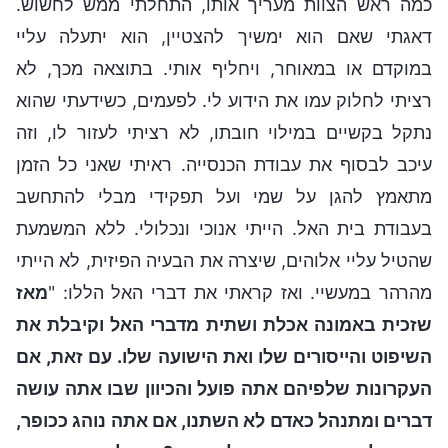
כמה ראש הצוות מעריך אותו, התחלתי ממש לחשוש.
דאגתי שאם הוא ימשיך להצטיין, הוא יתעלה עליי
במוקדם או במאוחר, ויחליף אותי. בתוצאה מכך, לא
רציתי לחלוק עמו את הידוע לי. לפעמים, כשידעתי שהוא
נתקל בקשיים במילוי חובתו, לא רציתי לעזור לו, וזה
עיכב לבסוף את עבודת הכנסייה. ראיתי שאני כל הזמן
מתאמץ להגן על שמי ועל תפקידי מבלי להתחשב
בעבודת בית האל. הייתי אנוכי ונכלולי. ללא המשמעת
שהטיל עליי אלוהים, שיצרה את הבעיה הפיזית, לא הייתי
מהרהר במעשיי. ואז קראתי את דברי האל הללו: "
מאז
שזכית באמונה אכלת ושתית מדברי האל וקיבלת את
השיפוט והייסורים שלו ואת הישועה שלו. עם זאת, אם
העקרונות שלפיהם אתה פועל והכיוון שבו אתה עושה
דברים ומתנהל כאדם לא השתנו, אם אתה נוהג ככופר,