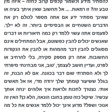
להסתיר מידע ולשמור קלפים קרוב לחזה – איזה מין
טבע זה? זו רמאות. ... אל תחשוב שאין איתך בעיה או
שאינך מסתיר ידע אם אתה מספר לכולם רק את
הדברים השטחיים או הבסיסיים ביותר. זה לא יילך.
לפעמים אתה עשוי ללמד רק כמה תיאוריות או דברים
שאנשים יכולים להבין כפשוטם, אבל המתחילים אינם
מסוגלים להבין דבר מהמהות או להבין את הנקודות
החשובות. אתה רק מספק סקירה, בלי להרחיב או
לפרט, ועדיין חושב לעצמך, 'טוב, אני מבחינתי סיפרתי
לך ולא הסתרתי שום דבר בכוונה. אם לא הבנת, זה
בגלל ששיעור קומתך שלך ירודה מדי, אז אל תאשים
אותי. נצטרך לחכות ולראות איך אלוהים ינחה אותך
עכשיו'. שיקול כזה טומן בחובו הונאה, הלא כן? האין זה
אנוכי ושפל? מדוע אינך יכול ללמד אנשים את כל מה