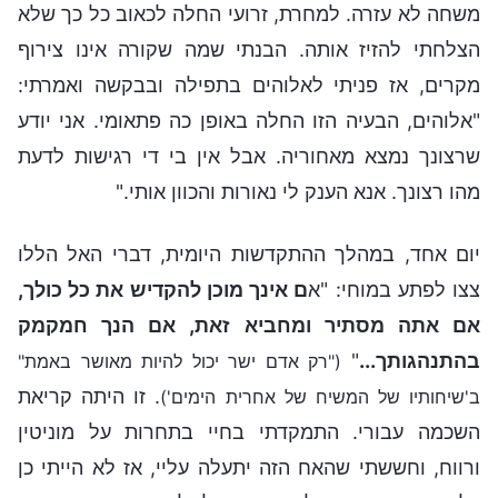
משחה לא עזרה. למחרת, זרועי החלה לכאוב כל כך שלא
הצלחתי להזיז אותה. הבנתי שמה שקורה אינו צירוף
מקרים, אז פניתי לאלוהים בתפילה ובבקשה ואמרתי:
"אלוהים, הבעיה הזו החלה באופן כה פתאומי. אני יודע
שרצונך נמצא מאחוריה. אבל אין בי די רגישות לדעת
מהו רצונך. אנא הענק לי נאורות והכוון אותי."
יום אחד, במהלך ההתקדשות היומית, דברי האל הללו
צצו לפתע במוחי: "א
ם אינך מוכן להקדיש את כל כולך,
אם אתה מסתיר ומחביא זאת, אם הנך חמקמק
בהתנהגותך...
"
("רק אדם ישר יכול להיות מאושר באמת"
. זו היתה קריאת
ב'שיחותיו של המשיח של אחרית הימים')
השכמה עבורי. התמקדתי בחיי בתחרות על מוניטין
ורווח, וחששתי שהאח הזה יתעלה עליי, אז לא הייתי כן