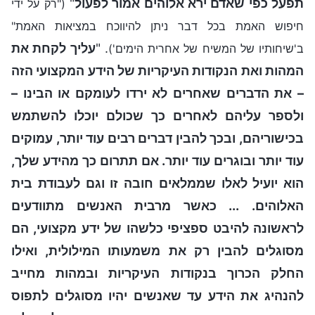
תפעל כפי שאדם ירא אלוהים אמור לפעול
"
("רק על ידי
חיפוש האמת בכל דבר ניתן להיווכח במציאות האמת"
. "
עליך לקחת את
ב'שיחותיו של המשיח של אחרית הימים')
המהות ואת הנקודות העיקריות של הידע המקצועי הזה
– את הדברים שאחרים לא ירדו לעומקם או הבינו –
ולספר עליהם לאחרים כך שכולם יוכלו להשתמש
בכישוריהם, ובכך להבין דברים רבים עוד יותר, עמוקים
עוד יותר ובוגרים עוד יותר. אם תתרום כך מהידע שלך,
הוא יועיל לאלו שממלאים חובה זו וגם לעבודת בית
האלוהים. ... כאשר מרבית האנשים מתוודעים
לראשונה להיבט ספציפי כלשהו של ידע מקצועי, הם
מסוגלים להבין רק את משמעותו המילולית, ואילו
החלק הכרוך בנקודות העיקריות ובמהות מחייב
להנהיג את הידע עד שאנשים יהיו מסוגלים לתפוס