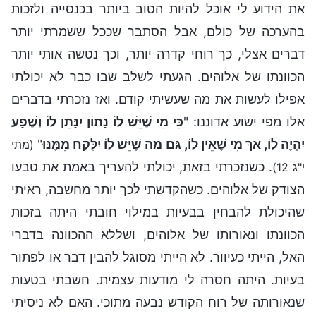
את הידוע לי אוכל להיות הטוב ביותר בכנסייה ולזכות
בהערכה של כולם, אבל הסתבר שככל ששמרתי יותר
דברים אצלי, כך רוחי קדרה יותר, וכך נטשה אותי יותר
הכוונתו של אלוהים. הגעתי לשלב שבו כבר לא יכולתי
אפילו לעשות את מה שעשיתי קודם. ואז נזכרתי בדברים
אלו מפי ישוע אדוננו: "
כִּי מִי שֶׁיֵּשׁ לוֹ נָתוֹן יִנָּתֵן לוֹ וְשֶׁפַע
יִהְיֶה לוֹ, אַךְ מִי שֶׁאֵין לוֹ, גַּם מַה שֶּׁיֵּשׁ לוֹ יִלָּקַח מִמֶּנּוּ
"
(מתי
. כשנזכרתי בזאת, יכולתי להעריך באמת את טבעו
י"ג 12)
הצודק של אלוהים. כשהקדשתי לכך יותר מחשבה, ראיתי
שהיכולת להבחין בבעיות במילוי חובתי היתה בזכות
הכוונתו ונאורותו של אלוהים, ושללא ההכוונה בדברי
האל, הייתי כעיוור. לא הייתי מסוגל להבין דבר או לפתור
בעיות. היתה חסרה לי מודעות עצמית. חשבתי בטעות
שנאורותה של רוח הקודש נבעה מתוכי. האם לא ניסיתי