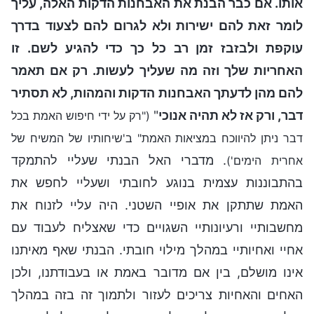
אותו. אם כבר הבנת את האבחנות הדקות האלה, עליך
לומר זאת להם ישירות ולא לגרום להם לצעוד בדרך
עוקפת ולבזבז זמן רב כל כך כדי להגיע לשם. זו
האחריות שלך וזה מה שעליך לעשות. רק אם תאמר
להם מהן לדעתך האבחנות הדקות והמהות, לא תסתיר
דבר, ורק אז לא תהיה אנוכי
"
("רק על ידי חיפוש האמת בכל
דבר ניתן להיווכח במציאות האמת" ב'שיחותיו של המשיח של
. מדברי האל הבנתי שעליי להתמקד
אחרית הימים')
בהתבוננות עצמית בנוגע לחובתי ושעליי לחפש את
האמת שתתקן את אופיי השטני. היה עליי לזנוח את
מחשבותיי ורעיונותיי השגויים כדי שאצליח לעבוד עם
אחיי ואחיותיי במהלך מילוי חובתי. הבנתי שאף מאיתנו
אינו מושלם, בין אם מדובר באמת או בעבודתנו, ולכן
האחים והאחיות צריכים לעזור ולתמוך זה בזה במהלך