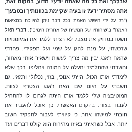
שבלבך ואת כל מה שאתה יודע? מדוע, במקום זאת,
אתה מסתיר ידע? זו בעיה שקיימת בכוונותיך ובטבעך
"
("רק על ידי חיפוש האמת בכל דבר ניתן להיווכח במציאות
. דברי האל
האמת" ב'שיחותיו של המשיח של אחרית הימים')
חשפו במדויק את מצבי. לא רציתי ללמד את המיומנויות
שרכשתי, על מנת להגן על שמי ועל תפקידי. פחדתי
שהאח ז'אנג יבין מה צריך לעשות וישאיר אותי מאחור,
וחשבתי שהתלמיד יתעלה על המורה ויחליפו. בכך שלא
לימדתי אותו הכול, הייתי אנוכי, בזוי, נכלולי ורמאי. גם
חשבתי על היום שבו האח ז'אנג הצטרף לצוות.
המוטיבציה שלי ללמד אותו היתה לגרום לו להתחיל
לעבוד בצוות בהקדם האפשרי. כך אוכל להעביר את
חובתי למישהו אחר, כי קיוויתי לעבור לתפקיד חשוב
יותר. אבל כשראיתי באיזו מהירות הוא קולט דברים ועד