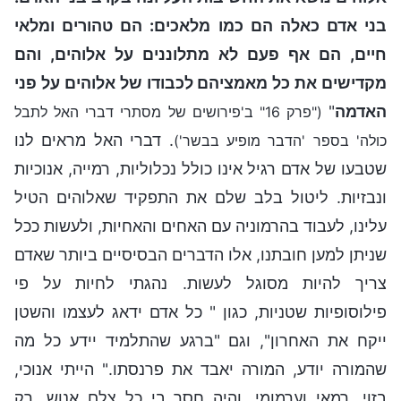
בני אדם כאלה הם כמו מלאכים: הם טהורים ומלאי
חיים, הם אף פעם לא מתלוננים על אלוהים, והם
מקדישים את כל מאמציהם לכבודו של אלוהים על פני
האדמה
"
("פרק 16" ב'פירושים של מסתרי דברי האל לתבל
. דברי האל מראים לנו
כולה' בספר 'הדבר מופיע בבשר')
שטבעו של אדם רגיל אינו כולל נכלוליות, רמייה, אנוכיות
ונבזיות. ליטול בלב שלם את התפקיד שאלוהים הטיל
עלינו, לעבוד בהרמוניה עם האחים והאחיות, ולעשות ככל
שניתן למען חובתנו, אלו הדברים הבסיסיים ביותר שאדם
צריך להיות מסוגל לעשות. נהגתי לחיות על פי
פילוסופיות שטניות, כגון " כל אדם ידאג לעצמו והשטן
ייקח את האחרון", וגם "ברגע שהתלמיד יידע כל מה
שהמורה יודע, המורה יאבד את פרנסתו." הייתי אנוכי,
בזוי, רמאי וערמומי, והיה חסר בי כל צלם אנוש. רק