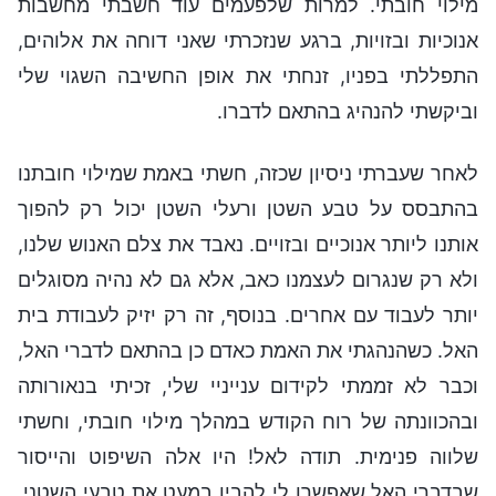
מילוי חובתי. למרות שלפעמים עוד חשבתי מחשבות
אנוכיות ובזויות, ברגע שנזכרתי שאני דוחה את אלוהים,
התפללתי בפניו, זנחתי את אופן החשיבה השגוי שלי
וביקשתי להנהיג בהתאם לדברו.
לאחר שעברתי ניסיון שכזה, חשתי באמת שמילוי חובתנו
בהתבסס על טבע השטן ורעלי השטן יכול רק להפוך
אותנו ליותר אנוכיים ובזויים. נאבד את צלם האנוש שלנו,
ולא רק שנגרום לעצמנו כאב, אלא גם לא נהיה מסוגלים
יותר לעבוד עם אחרים. בנוסף, זה רק יזיק לעבודת בית
האל. כשהנהגתי את האמת כאדם כן בהתאם לדברי האל,
וכבר לא זממתי לקידום ענייניי שלי, זכיתי בנאורותה
ובהכוונתה של רוח הקודש במהלך מילוי חובתי, וחשתי
שלווה פנימית. תודה לאל! היו אלה השיפוט והייסור
שבדברי האל שאפשרו לי להבין במעט את טבעי השטני,