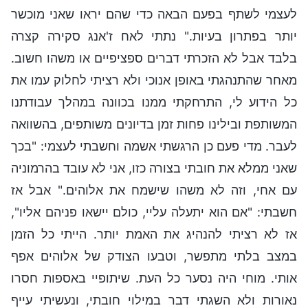
לעצמי לשתף בפעם הבאה כדי שהם יראו שאני מוכשר
יותר בפתרון בעיות." נתתי לאח ז'אנג סקירה קצרה
בלבד אבל לא הזכרתי דברים ספציפיים או משהו חשוב.
מאחר שהתנהגתי באופן אנוכי ולא רציתי לחלוק עמו את
כל הידוע לי, התרחקתי ממנו בכוונה במהלך עבודתנו
המשותפת ובילינו פחות זמן בדיונים משותפים, בהשוואה
לעבר. מדי פעם כן הרגשתי אשמה וחשבתי לעצמי: "בכך
שאני ממלא את חובתי בצורה כזו, אני לא עובד בהרמוניה
עם אחי, וזה לא משהו שישמח את אלוהים." אבל אז
חשבתי: "אם הוא יתעלה עליי, כולם יישאו פניהם אליו",
אז לא רציתי להנהיג את האמת יותר. הייתי כל הזמן
במצב בלתי מתפשר, וטבעו הצודק של אלוהים אפף
אותי. מוחי היה נסער כל העת. שיתופיי באספות חסרו
נאורות ולא השגתי דבר במילוי חובתי, ונעשיתי עייף