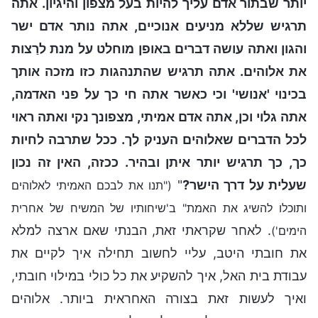
יותר שבתור אדם עליך להיות בעל מצפון והיגיון. אתה
תרגיש שללא מניעים אנוכיים, אתה נותר אדם ישר
והגון ואתה עושה דברים באופן מוחלט על מנת לרַצות
את אלוהים. אתה תרגיש שהתנהגות כזו מזכה אותך
בכינוי 'אנושי' וכי כאשר אתה חי כך על פני האדמה,
אתה גלוי וכן, אתה אדם אמיתי, מצפונך נקי ואתה ראוי
לכל הדברים שאלוהים העניק לך. ככל שתרבה לחיות
כך, כך תרגיש יותר איתן ובהיר. ככזה, האין זה נכון
שעלית על דרך הישר?
"
("תנו את לבכם האמיתי לאלוהים
ותוכלו להשיג את האמת" ב'שיחותיו של המשיח של אחרית
. לאחר שקראתי זאת, הבנתי שאם ארצה למלא
הימים')
את חובתי היטב, עליי לחשוב תחילה איך לקיים את
עבודת בית האל, איך להשקיע את כל כולי במילוי חובתי,
ואיך לעשות זאת בצורה האחראית ביותר. אלוהים