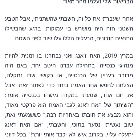
הבריאות שלי נעלמו מהר מאוד.
אחרי שעברתי את כל זה, חשבתי שהשתניתי, אבל הטבע
השטני הזה היה מושרש בי עמוקות. ברגע שהבשילו
התנאים הנכונים, הרעלים הללו עלו שוב לפני השטח.
במרץ 2019, האח ז'אנג ואני נבחרנו בו זמנית להיות
מנהיגי כנסייה. בתחילה עבדנו היטב יחד, באם היה
מדובר בעניין של הכנסייה, או בקושי שבו נתקלנו,
הצלחנו לחפש אחר האמת ביחד כדי לפתור זאת. אבל
אז, יום אחד, שמעתי במקרה מישהו בכנסייה אומר:
"השיתוף של האח ז'אנג לגבי האמת הוא פרקטי מאוד,
והוא מבצע את חובתו באחריות רבה." כששמעתי זאת,
שוב נעשיתי נסער בתוכי, וחשבתי, "אם האח ז'אנג
יתעלה עליי, בקרוב איש לא יכבד אותי יותר!" בכל דיוני