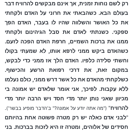
רק לשם נוחות זמנית, אך אינם מבקשים להרוויח דבר
בעולם הבא. כשהבאתי את חרוני על האדם ולקחתי
את כל האושר והשלווה שהיו לו בעבר, האדם הפך
ספקני. כשנתתי לאדם את סבל הגיהינום ולקחתי
ממנו את ברכות השמיים, חרפת האדם הפכה לזעם.
כשהאדם ביקש ממני לרפא אותו, לא שמעתי בקולו
וחשתי סלידה כלפיו. האדם הלך אז ממני כדי לבקש,
במקום זאת, את דרכי רפואת הרשע והכישוף.
כשלקחתי מהאדם את כל אשר דרש ממני, כולם נעלמו
ללא עקבות. לפיכך, אני אומר שלאדם יש אמונה בי
מכיוון שאני נותן יותר מדי חסד ויש הרבה יותר מדי
להרוויח
"
.
("מה אתה יודע על אמונה?" ב'הדבר מופיע בבשר')
"
לבני אדם כאלה יש רק מטרה פשוטה אחת בהיותם
חסידים של אלוהים, ומטרה זו היא לזכות בברכות. בני