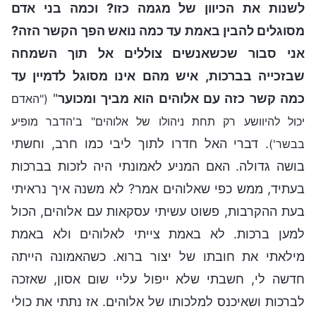
לשנות את הכיוון של מגמה כזו? וכמה בני אדם
מסוגלים להבין באמת עד כמה נואש הפך הקשר הזה?
אני סבור שכשאנשים צוללים אל תוך השמחה
שבזכייה בברכות, איש מהם אינו מסוגל לדמיין עד
כמה קשר כזה עם אלוהים הוא מביך ומכוער
"
("האדם
יכול להיוושע רק תחת ניהולו של אלוהים" ב'הדבר מופיע
. דברי האל חדרו לתוך ליבי כמו חרב, וחשתי
בבשר')
בושה גדולה. האם המניע לאמונתי היה לזכות בברכות
בעתיד, ממש כפי שאלוהים אמר? לא משנה איך נראיתי
בעת ההקרבות, פשוט עשיתי עסקאות עם אלוהים, הכול
למען ברכות. לא באמת צייתי לאלוהים ולא באמת
מילאתי את חובתו של יצור ברוא. כשהאמונה הייתה
חדשה לי, חשבתי שלא ייפול עליי שום אסון, שאזכה
לברכות ושאיכנס למלכותו של אלוהים. אז נתתי את כולי