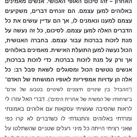
האחרון – זהו סיכום האופי האנושי. אנשים מאמינים
באלוהים למען עצמם. הם זונחים דברים, משקיעים
עצמם למענו ונאמנים לו, אך הם עדיין עושים את כל
הדברים האלה למען עצמם. לסיכום, כל זה נעשה על
מנת לזכות בברכות עבור עצמם. בחברה האנושית,
הכול נעשה למען התועלת האישית. מאמינים באלוהים
אך ורק על מנת לזכות בברכות. כדי לזכות בברכות,
אנשים נוטשים הכול ומסוגלים לשאת סבל רב: כל
אלה הן עדויות אמפיריות לאופיו המושחת של האדם
"
("ההבדל בין שינויים חיצוניים לשינויים בטבעו של אדם"
. דברי האל עזרו לי
ב'שיחותיו של המשיח של אחרית הימים')
לראות שהסיבה שעשיתי עסקאות עם אלוהים באמונתי
ומרדתי באלוהים והתנגדתי לו כשדברים לא קרו כפי
שאני רציתי הייתה כל מיני רעלים שטניים שהשתלטו על