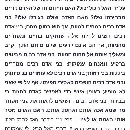
על ידי האל הכול יכול? האם חייו ומותו של האדם קורים
מבחירתו שלו? האם האדם שולט בגורלו שלו? בני
אדם רבים כמהים למוות, אך הוא רחוק מהם; בני אדם
רבים רוצים להיות אלה שחזקים בחיים ומפחדים
מהמוות, אך הם אינם יודעים שיום מותם הולך וקרב
ומשליך אותם אל תהום המוות; בני אדם רבים מביטים
ברקיע ונאנחים עמוקות; בני אדם רבים ממררים
ביללות בכי רמות; בני אדם רבים לא עומדים בניסיונות;
ובני אדם רבים הופכים לאסירי הפיתוי. אף על פי שאני
לא מופיע באופן אישי כדי לאפשר לאדם לחזות בי
בבירור, בני אדם רבים חוששים לראות את פניי מפחד
מר שמא אכה אותם ואחסל אותם. האם האדם מכיר
אותי באמת או לא?
"
("פרק 11" ב'דברי האל לתבל כולה'
. דברי האל הראו לי שמקורם
בספר 'הדבר מופיע בבשר')