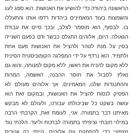
הראשונה ביהודה כדי להושיע את האנושות. הוא ספג לעג
והשמצות בעוד המאמינים ביהדות רדפו אותו והתעללו
בו. לבסוף, הוא מוסמר לצלב, ובכך סיים את עבודת
הגאולה. היום, אלוהים התגלם כבשר ודם בפעם השנייה
בסין על מנת לטהר ולהציל את האנושות פעם אחת
ולתמיד. הוא נרדף על ידי המפלגה הקומוניסטית הסינית
ללא מקום להניח את ראשו, ללא מקום למנוחה, והוא גם
נאלץ לסבול את חוסר ההבנה, האשמה, המרות
וההתנגדות שלנו, המאמינים. אך אלוהים מעולם לא
הפסיק לנסות להציל את האנושות, ובמקום זאת הוא
עושה בשקט כל שביכולתו עבורנו, ולעולם לא מבקש
מאיתנו דבר בתמורה. אני, לעומת זאת, הקרבתי הרבה
במילוי חובתי וציפיתי בתמורה לברכות וליעד. הלכתי נגד
מצפוני כדי להתמקח עם אלוהים. הייתי כה אנוכית