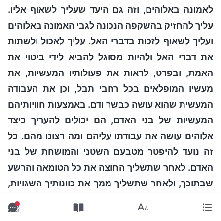
לאמונה באלוהים, וזה גם היעד שעליך לשאוף אליו.
עליך להחזיק בהשקפה הנכונה לגבי האמונה באלוהים
ועליך לשאוף לזכות בדברי האל. עליך לאכול ולשתות
את דברי האל ולהיות מסוגל להביא לידי ביטוי את
האמת, ובפרט, לראות את פעולותיו המעשיות, את
מעשיו המופלאים בכל רחבי תבל, וכן את העבודה
המעשית שהוא עושה כבשר ודם. באמצעות חוויותיהם
המעשיות של בני האדם, הם יכולים להעריך כיצד
אלוהים עושה את עבודתו עליהם ומה רצונו מהם. כל
זה נועד להיפטר מטבעם השטני והמושחת של בני
האדם. לאחר שתשליך החוצה את כל הטומאה והרשע
שבתוכך, ולאחר שתשליך ממך את כוונותיך השגויות,
ולאחר שתפתח אמונת אמת באלוהים – רק באמצעות
אמונת אמת תוכל לאהוב את אלוהים באמת ובתמים
"