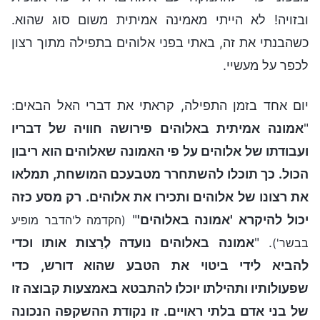
ובזויה! לא הייתי מאמינה אמיתית משום סוג שהוא.
כשהבנתי את זה, באתי בפני אלוהים בתפילה מתוך רצון
לכפר על מעשיי.
יום אחד בזמן התפילה, קראתי את דברי האל הבאים:
"
אמונה אמיתית באלוהים פירושה חוויה של דבריו
ועבודתו של אלוהים על פי האמונה שאלוהים הוא ריבון
הכול. כך תוכלו להשתחרר מטבעכם המושחת, תמלאו
את רצונו של אלוהים ותכירו את אלוהים. רק מסע כזה
יכול להיקרא 'אמונה באלוהים'
"
(הקדמה ל'הדבר מופיע
. "
אמונה באלוהים נועדה לְרַצות אותו וכדי
בבשר')
להביא לידי ביטוי את הטבע שהוא דורש, כדי
שפעולותיו ותהילתו יוכלו להתבטא באמצעות קבוצה זו
של בני אדם בלתי ראויים. זו נקודת ההשקפה הנכונה