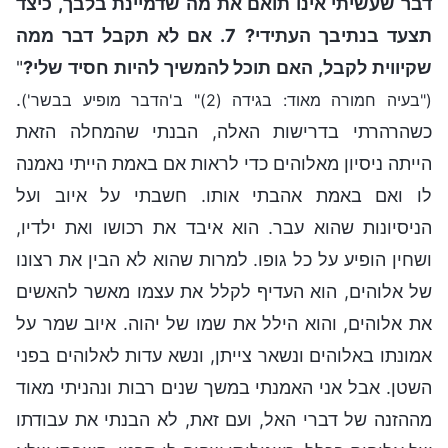
דבר שעשיתי אינו תואם את מה שדמיינת בלבך, כיצד
תצעד בנתיבך העתידי? 7. אם לא תקבל דבר ממה
שקיווית לקבל, האם תוכל להמשיך להיות חסיד שלי?
"
.
("בעיה חמורה מאוד: בגידה (2)" ב'הדבר מופיע בבשר')
כשהרהרתי בדרישות האלה, הבנתי שהמחלה הזאת
הייתה ניסיון מאלוהים כדי לראות אם באמת הייתי נאמנה
לו ואם באמת אהבתי אותו. חשבתי על איוב ועל
הניסיונות שהוא עבר. הוא איבד את רכושו ואת ילדיו,
ושחין הופיע על כל גופו. למרות שהוא לא הבין את רצונו
של אלוהים, הוא העדיף לקלל את עצמו מאשר להאשים
את אלוהים, והוא הילל את שמו של יהוה. איוב שמר על
אמונתו באלוהים ונשאר צייתן, ונשא עדות לאלוהים בפני
השטן. אבל אני האמנתי במשך שנים רבות ונהניתי מאוד
מההזנה של דברי האל, ועם זאת, לא הבנתי את עבודתו