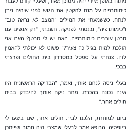
ניתוח באופן מיידי יהיה מסוכן מאוד, ושעליי קודם לעבור
כימותרפיה על מנת להקטין את הגוש לפני שיהיה ניתן
לנתח. כששמעתי את המילים "המצב לא נראה טוב"
ו"כימותרפיה", נכנסתי לפניקה. חשבתי, "רק אנשים עם
סרטן עוברים כימותרפיה. האם יש לי סרטן? האם אני
הולכת למות בגיל כה צעיר?" פשוט לא יכולתי להאמין
לזה. צנחתי על ספסל במסדרון בית החולים ופרצתי
בבכי.
בעלי ניסה לנחם אותי, ואמר, "הבדיקה הראשונית הזו
אינה נכונה בהכרח. מחר ניקח אותך להיבדק בבית
חולים אחר."
ביום למוחרת, הלכנו לבית חולים אחר, שם ביצעו לי
ביופסיה. הרופא אמר לבעלי שמצבי היה חמור ושייתכן