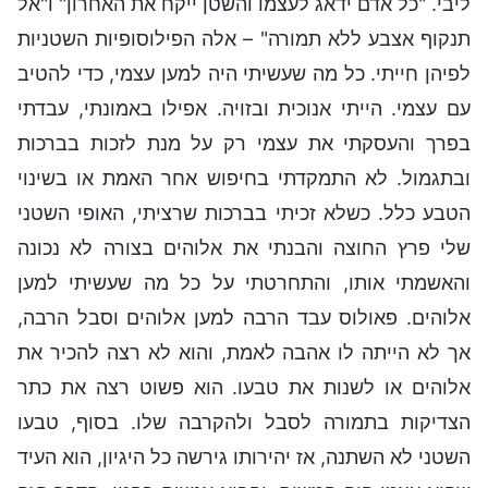
ליבי. "כל אדם ידאג לעצמו והשטן ייקח את האחרון" ו"אל
תנקוף אצבע ללא תמורה" – אלה הפילוסופיות השטניות
לפיהן חייתי. כל מה שעשיתי היה למען עצמי, כדי להטיב
עם עצמי. הייתי אנוכית ובזויה. אפילו באמונתי, עבדתי
בפרך והעסקתי את עצמי רק על מנת לזכות בברכות
ובתגמול. לא התמקדתי בחיפוש אחר האמת או בשינוי
הטבע כלל. כשלא זכיתי בברכות שרציתי, האופי השטני
שלי פרץ החוצה והבנתי את אלוהים בצורה לא נכונה
והאשמתי אותו, והתחרטתי על כל מה שעשיתי למען
אלוהים. פאולוס עבד הרבה למען אלוהים וסבל הרבה,
אך לא הייתה לו אהבה לאמת, והוא לא רצה להכיר את
אלוהים או לשנות את טבעו. הוא פשוט רצה את כתר
הצדיקות בתמורה לסבל ולהקרבה שלו. בסוף, טבעו
השטני לא השתנה, אז יהירותו גירשה כל היגיון, הוא העיד