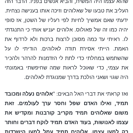
שהוא עצמו היה המשיח, והביא אנשים בפניו. הדבר הזה
העליב את טבעו של שאלוהים וזיכה אותו בענישה נצחית.
ידעתי שאם אמשיך לחיות לפי רעליו של השטן, אז סופי
יהיה כמו זה של פאולוס. אלוהים יעניש אותי כי התנגדתי
לו. ראיתי עד כמה מסוכן לרצות ברכות ולא לרדוף את
האמת. הייתי אסירת תודה לאלוהים. הודיתי לו על
שהשתמש במחלתי כדי לתת לי הזדמנות להרהר ולהכיר
את עצמי, כדי שאוכל לראות שמה שחיפשתי באמונתי
היה שגוי ושאני הולכת בדרך שמנוגדת לאלוהים.
ואז קראתי את דברי האל הבאים: "
אלוהים נעלה ומכובד
תמיד, ואילו האדם שפל וחסר ערך לעולמים. זאת
משום שאלוהים תמיד מקריב קורבנות ומקדיש את
עצמו לאנושות, בעוד האדם תמיד לוקח דברים וחותר
רק למען עצמו. אלוהים תמיד עמל למען הישרדות