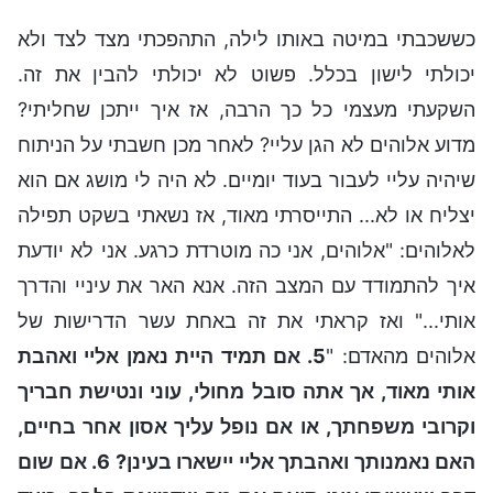
כששכבתי במיטה באותו לילה, התהפכתי מצד לצד ולא
יכולתי לישון בכלל. פשוט לא יכולתי להבין את זה.
השקעתי מעצמי כל כך הרבה, אז איך ייתכן שחליתי?
מדוע אלוהים לא הגן עליי? לאחר מכן חשבתי על הניתוח
שיהיה עליי לעבור בעוד יומיים. לא היה לי מושג אם הוא
יצליח או לא... התייסרתי מאוד, אז נשאתי בשקט תפילה
לאלוהים: "אלוהים, אני כה מוטרדת כרגע. אני לא יודעת
איך להתמודד עם המצב הזה. אנא האר את עיניי והדרך
אותי..." ואז קראתי את זה באחת עשר הדרישות של
אלוהים מהאדם: "
5. אם תמיד היית נאמן אליי ואהבת
אותי מאוד, אך אתה סובל מחולי, עוני ונטישת חבריך
וקרובי משפחתך, או אם נופל עליך אסון אחר בחיים,
האם נאמנותך ואהבתך אליי יישארו בעינן? 6. אם שום