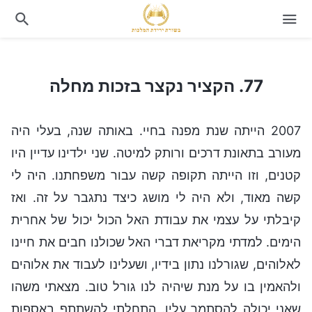
77. הקציר נקצר בזכות מחלה
77. הקציר נקצר בזכות מחלה
2007 הייתה שנת מפנה בחיי. באותה שנה, בעלי היה
מעורב בתאונת דרכים ורותק למיטה. שני ילדינו עדיין היו
קטנים, וזו הייתה תקופה קשה עבור משפחתנו. היה לי
קשה מאוד, ולא היה לי מושג כיצד נתגבר על זה. ואז
קיבלתי על עצמי את עבודת האל הכול יכול של אחרית
הימים. למדתי מקריאת דברי האל שכולנו חבים את חיינו
לאלוהים, שגורלנו נתון בידיו, ושעלינו לעבוד את אלוהים
ולהאמין בו על מנת שיהיה לנו גורל טוב. מצאתי משהו
שאני יכולה להסתמך עליו. התחלתי להשתתף באספות