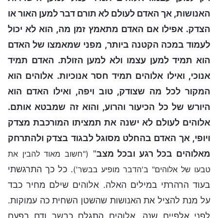
האנושות, אך האדם לעולם לא תורם דבר למען האור או
הצדק. אפילו אם האדם מתאמץ זמן מה, הוא לא יכול
לעמוד במכה הקטנה ביותר, מפני שמאמצו של האדם
הוא תמיד למען עצמו ולא למען הזולת. האדם תמיד
אנוכי, ואילו אלוהים תמיד חסר אנוכיות. אלוהים הוא
המקור לכל מה שצודק, טוב ויפה, ואילו האדם הוא
היורש של כל הכיעור והרוע, והוא זה שמבטא אותם.
אלוהים לעולם לא ישנה את תמציתו המורכבת מצדק
ויופי, אך האדם בהחלט מסוגל לבגוד בצדק ולהתרחק
מאלוהים בכל רגע ובכל מצב
"
("חשוב מאוד להבין את
. כל כך התרגשתי
טבעו של אלוהים" ב'הדבר מופיע בבשר')
בעוד הרהרתי במילים האלה. אלוהים שילם מחיר כבד
על מנת להציל את האנושות שהשטן השחית כה עמוקות.
לפני אלפיים שנה, אלוהים התגלם כבשר ודם בפעם