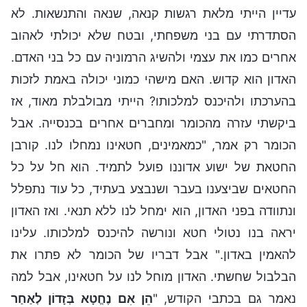
עדיין הייתי מלאת רגשות קנאה, שנאה והתנשאות. לא
הסתדרתי עם בני משפחתי, ובטח שלא יכולתי לאהוב
אחרים כמו את עצמי ולהשיג הרמוניה עם כל בני האדם.
האדון הוא קדוש. האם מישהי כמוני יכולה באמת לזכות
בהערכתו ולהיכנס למלכותו? הייתי מבולבלת מאוד, אז
ביקשתי עזרה מהכומר ומחברים אחרים בכנסייה. אבל
הכומר רק אמר, "כמאמינים, חטאינו נמחלו לנו. קורבן
החטאת של ישוע אדוננו פועל לתמיד. הוא חל על כל
החטאים שביצענו בעבר ושנבצע בעתיד, כל עוד נתפלל
ונתוודה בפני האדון, הוא ימחל לנו ללא תנאי. ואז האדון
יראה בנו נטולי חטא ונורשה להיכנס למלכותו. עלינו
להאמין באדון." אבל דבריו של הכומר לא פתרו את
הבלבול שחשתי. האדון מוחל לנו על חטאינו, אבל למה
נאמר גם בכתבי הקודש, "
הֵן אִם נֶחֱטָא בְּזָדוֹן לְאַחַר