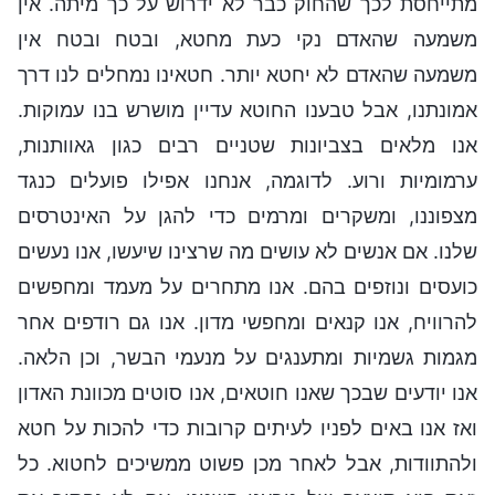
מתייחסת לכך שהחוק כבר לא ידרוש על כך מיתה. אין
משמעה שהאדם נקי כעת מחטא, ובטח ובטח אין
משמעה שהאדם לא יחטא יותר. חטאינו נמחלים לנו דרך
אמונתנו, אבל טבענו החוטא עדיין מושרש בנו עמוקות.
אנו מלאים בצביונות שטניים רבים כגון גאוותנות,
ערמומיות ורוע. לדוגמה, אנחנו אפילו פועלים כנגד
מצפוננו, ומשקרים ומרמים כדי להגן על האינטרסים
שלנו. אם אנשים לא עושים מה שרצינו שיעשו, אנו נעשים
כועסים ונוזפים בהם. אנו מתחרים על מעמד ומחפשים
להרוויח, אנו קנאים ומחפשי מדון. אנו גם רודפים אחר
מגמות גשמיות ומתענגים על מנעמי הבשר, וכן הלאה.
אנו יודעים שבכך שאנו חוטאים, אנו סוטים מכוונת האדון
ואז אנו באים לפניו לעיתים קרובות כדי להכות על חטא
ולהתוודות, אבל לאחר מכן פשוט ממשיכים לחטוא. כל