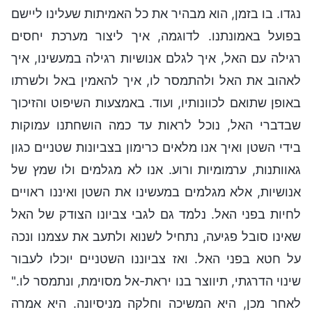
נגדו. בו בזמן, הוא מבהיר את כל האמיתות שעלינו ליישם
בפועל באמונתנו. לדוגמה, איך ליצור מערכת יחסים
רגילה עם האל, איך לגלם אנושיות רגילה במעשינו, איך
לאהוב את האל ולהתמסר לו, איך להאמין באל ולשרתו
באופן שתואם לכוונותיו, ועוד. באמצעות השיפוט והזיכוך
שבדברי האל, נוכל לראות עד כמה הושחתנו עמוקות
בידי השטן ואיך אנו מלאים כרימון בצביונות שטניים כגון
גאוותנות, ערמומיות ורוע. אנו לא מגלמים ולו שמץ של
אנושיות, אלא מגלמים במעשינו את השטן ואיננו ראויים
לחיות בפני האל. נלמד גם לגבי צביונו הצודק של האל
שאינו סובל פגיעה, נתחיל לשנוא ולתעב את עצמנו ונכה
על חטא בפני האל. ואז צביוננו השטניים יוכלו לעבור
שינוי הדרגתי, תיווצר בנו יראת-אל מסוימת, ונתמסר לו."
לאחר מכן, היא המשיכה וחלקה מניסיונה. היא אמרה