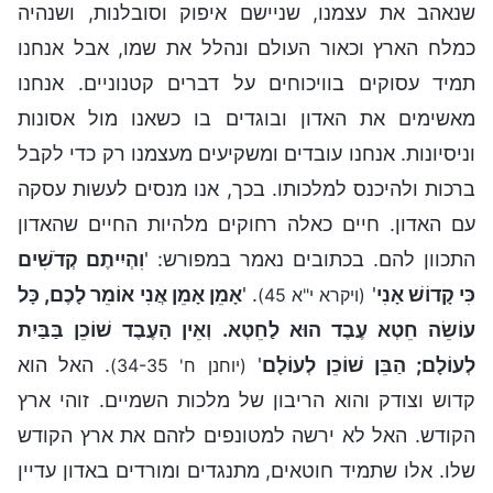
שנאהב את עצמנו, שניישם איפוק וסובלנות, ושנהיה
כמלח הארץ וכאור העולם ונהלל את שמו, אבל אנחנו
תמיד עסוקים בוויכוחים על דברים קטנוניים. אנחנו
מאשימים את האדון ובוגדים בו כשאנו מול אסונות
וניסיונות. אנחנו עובדים ומשקיעים מעצמנו רק כדי לקבל
ברכות ולהיכנס למלכותו. בכך, אנו מנסים לעשות עסקה
עם האדון. חיים כאלה רחוקים מלהיות החיים שהאדון
התכוון להם. בכתובים נאמר במפורש: '
וִהְיִיתֶם קְדֹשִׁים
כִּי קָדוֹשׁ אָנִי
'
. '
אָמֵן אָמֵן אֲנִי אוֹמֵר לָכֶם, כָּל
(ויקרא י"א 45)
עוֹשֵׂה חֵטְא עֶבֶד הוּא לַחֵטְא. וְאֵין הָעֶבֶד שׁוֹכֵן בַּבַּיִת
לְעוֹלָם; הַבֵּן שׁוֹכֵן לְעוֹלָם
'
. האל הוא
(יוחנן ח' 34-35)
קדוש וצודק והוא הריבון של מלכות השמיים. זוהי ארץ
הקודש. האל לא ירשה למטונפים לזהם את ארץ הקודש
שלו. אלו שתמיד חוטאים, מתנגדים ומורדים באדון עדיין