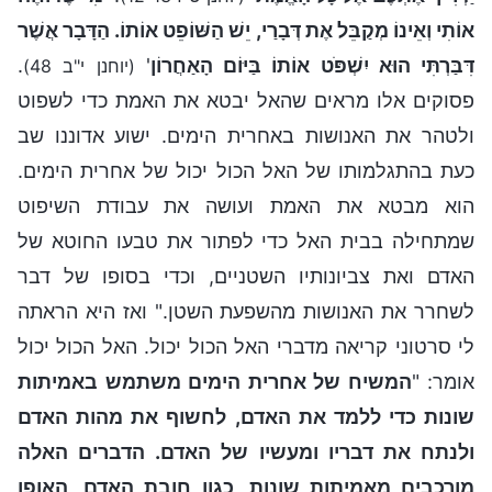
אוֹתִי וְאֵינוֹ מְקַבֵּל אֶת דְּבָרַי, יֵשׁ הַשּׁוֹפֵט אוֹתוֹ. הַדָּבָר אֲשֶׁר
דִּבַּרְתִּי הוּא יִשְׁפֺּט אוֹתוֹ בַּיּוֹם הָאַחֲרוֹן
'
.
(יוחנן י"ב 48)
פסוקים אלו מראים שהאל יבטא את האמת כדי לשפוט
ולטהר את האנושות באחרית הימים. ישוע אדוננו שב
כעת בהתגלמותו של האל הכול יכול של אחרית הימים.
הוא מבטא את האמת ועושה את עבודת השיפוט
שמתחילה בבית האל כדי לפתור את טבעו החוטא של
האדם ואת צביונותיו השטניים, וכדי בסופו של דבר
לשחרר את האנושות מהשפעת השטן." ואז היא הראתה
לי סרטוני קריאה מדברי האל הכול יכול. האל הכול יכול
אומר: "
המשיח של אחרית הימים משתמש באמיתות
שונות כדי ללמד את האדם, לחשוף את מהות האדם
ולנתח את דבריו ומעשיו של האדם. הדברים האלה
מורכבים מאמיתות שונות, כגון חובת האדם, האופן