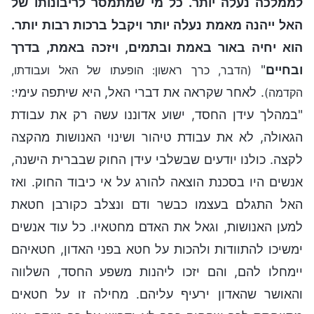
לממלכה נעלה יותר. כל מי שמתמסר לריבונותו של
האל ייהנה מאמת נעלה יותר ויקבל ברכות רבות יותר.
הוא יחיה באור באמת ובתמים, ויזכה באמת, בדרך
ובחיים
"
(הדבר, כרך ראשון: הופעתו של האל ועבודתו,
. לאחר שקראה את דברי האל, היא שיתפה עימי:
הקדמה)
"במהלך עידן החסד, ישוע אדוננו עשה רק את עבודת
הגאולה, לא את עבודת טיהור ושינוי האנושות מהקצה
לקצה. כולנו יודעים שבשלבי עידן החוק שבברית הישנה,
אנשים היו בסכנת הוצאה להורג על אי כיבוד החוק. ואז
האל התגלם בעצמו כבשר ודם ונצלב כקורבן חטאת
למען האנושות, וגאל את האדם מחטאיו. כל עוד אנשים
ימשיכו להתוודות ולהכות על חטא בפני האדון, חטאיהם
יימחלו להם, והם יזכו ליהנות משפע החסד, השלווה
והאושר שהאדון ירעיף עליהם. מחילה זו על חטאים