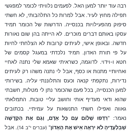
רבה עוד יותר למען האל. לפעמים נלוויתי לכומר למפגשי
תפילה מחוץ לעיר. אבל למרות כל התלהבותי, לא חשתי
סיפוק מהפעילויות בכנסייה. הדרשות של הכומר תמיד
עסקו באותם דברים מוכרים. לא הייתה בהן שום נאורות
חדשה. ובאופן אישי, לעיתים קרובות לא הצלחתי לחיות
על פי תורת האדון. תמיד נלכדתי במעגל קסמים של
חטא ו-וידוי. לדוגמה, כשראיתי שאמא שלי נתנה לאחיי
ואחיותיי מתנות או כסף, אבל לי נתנה משהו רק לעיתים
נדירות, נתקפתי קנאה וכעס והתלוננתי עליה. בשירותי
למען הכנסייה, בכל פעם שהכומר נתן לי מטלות, חשבתי
שהוא ודאי מעדיף אותי וחושב עליי טובות. התמלאתי
גאווה ואפילו חשתי התנשאות על עמיתיי. בכתובים
נאמר: "
רִדְפוּ שָׁלוֹם עִם כָּל אָדָם, וְגַם אֶת הַקְּדֻשָּׁה
שֶׁבִּלְעָדֶיהָ לֹא יִרְאֶה אִישׁ אֶת הָאָדוֹן
"
. אבל
(עברים י"ב 14)