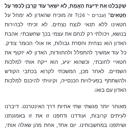
שֶׁקִּבַּלְנוּ אֶת יְדִיעַת הָאֱמֶת, לֹא יִשָּׁאֵר עוֹד קָרְבָּן לְכַפֵּר עַל
חֲטָאִים
"
? זה מוכיח שהאדון לא ימחל על
(עברים י' 26)
חטאינו ללא תנאי לנצח נצחים. לא זכיתי לבהירות
בנושא, ויכולתי רק לנחם את עצמי בכך שחשבתי: אהבת
האדון הוא נצחית וחסרת גבולות, אז אולי הכומר צודק.
כל עוד אמשיך להתפלל ולהתוודות, האדון לא יזקוף את
חטאיי לחובתי, וכשהוא יגיע, הוא ייקח אותי למלכות
השמיים. לאחר מכן, המשכתי לקרוא בכתבי הקודש
ולהשתתף בפעילויות הכנסייה, וקיוויתי להיכנס למלכות
האדון עם בואו.
מאוחר יותר פגשתי שתי אחיות דרך האינטרנט. דיברנו
לעיתים קרובות, ועודדנו ודחפנו זו את זו באמונתנו
ושיתפנו במחשבותינו. יום אחד, אחת מהן שאלה אותי,