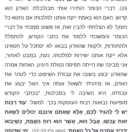
. דברי הכומר הותירו אותי מבולבלת. האדון הוא
26)
קדוש. האם הוא באמת ייקח אותנו למלכותו אם נחטא כל
הזמן? לא הצלחתי להבין זאת, אז פשוט סמכתי על דברי
הכומר והמשכתי ללמוד את כתבי הקודש, להתפלל
ולהתוודות, ולקוות שהאדון בבואו לא יסתכל על חטאינו
אלא ייקח אותנו ישירות למלכותו. כעת, במבט לאחור,
אני מבינה שזו הייתה תפיסה נטולת היגיון. האחות אמרה
שהאדון יבצע בשובו את עבודת השיפוט כדי לטהר את
האדם, אז מיהרתי לשאול אותה איך האל יבצע את
עבודתו. היא השיבה לי בסבלנות, "בכתבי הקודש
מופיעות נבואות רבות העוסקות בכך. למשל: '
עוֹד רַבּוֹת
יֵשׁ לִי לְהַגִּיד לָכֶם, אֶלָּא שֶׁאַתֶּם אֵינְכֶם יְכוֹלִים לָשֵׂאת
זֺאת עַכְשָׁו. אֲבָל הוּא, אֲשֶׁר הוּא רוּחַ הָאֱמֶת, כְּשֶׁיָּבוֹא
יַדְרִיךְ אֶתְכֶם אֶל כָּל הָאֱמֶת
'
. '
מִי שֶׁדּוֹחֶה
(יוחנן ט"ז 12-13)