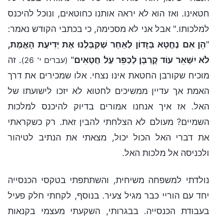
חטאינו. ואז הוא לא יראה אותנו כחוטאים, ונוכל להיכנס
למלכותו." אבל אני לא מסכימה, כי בכתבי הקודש נאמר:
"
הֵן אִם נֶחֱטָא בְּזָדוֹן לְאַחַר שֶׁקִּבַּלְנוּ אֶת יְדִיעַת הָאֱמֶת,
לֹא יִשָּׁאֵר עוֹד קָרְבָּן לְכַפֵּר עַל חֲטָאִים
"
. זה
(עברים י' 26)
מוכיח שקורבן החטאת אינו נצחי. אלו שמכירים את דרך
האמת אך עדיין ממשיכים לחטוא לא יזכו לישועתו של
האל. אז איך אנחנו אמורים בדיוק להיכנס למלכות
השמיים? מעולם לא הצלחתי להבין זאת. רק כשקראתי
את דברי האל הכול יכול, מצאתי את הנתיב לטיהור
ולכניסה אל מלכות האל.
נולדתי למשפחה משיחית, והשתתפתי בטקסי הכנסייה
יחד עם הוריי כבר מגיל צעיר. בנוסף, לקחתי חלק פעיל
בעבודת הכנסייה. בבגרותי, השקעתי מעצמי בקנאות