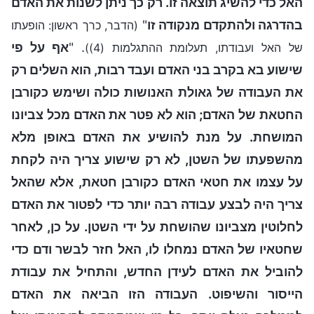
האל כדי להשיג תוצאה זו. רק כך ניתן לשנות את האדם
בהדרגה ולהתקדם מנקודה זו
"
(הדבר, כרך ראשון: הופעתו
. "
אף על פי
של האל ועבודתו, תעלומת ההתגלמות (4))
שישוע בא בקרב בני האדם ועבד רבות, הוא השלים רק
את העבודה של גאולת האנושות כולה ושימש כקורבן
החטאת של האדם; הוא לא פטר את האדם מכל צביונו
המושחת. על מנת להושיע את האדם באופן מלא
מהשפעתו של השטן, לא רק שישוע צריך היה לקחת
על עצמו את חטאי האדם כקורבן חטאת, אלא שהאל
צריך היה לבצע עבודה רבה יותר כדי לפטור את האדם
לחלוטין מצביונו שהושחת על ידי השטן. על כן, לאחר
שחטאיו של האדם נמחלו לו, האל חזר לבשר ודם כדי
להוביל את האדם לעידן החדש, והתחיל את עבודת
הייסור והשיפוט. העבודה הזו הביאה את האדם