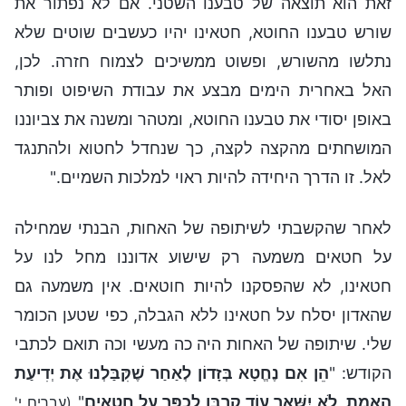
זאת הוא תוצאה של טבענו השטני. אם לא נפתור את
שורש טבענו החוטא, חטאינו יהיו כעשבים שוטים שלא
נתלשו מהשורש, ופשוט ממשיכים לצמוח חזרה. לכן,
האל באחרית הימים מבצע את עבודת השיפוט ופותר
באופן יסודי את טבענו החוטא, ומטהר ומשנה את צביוננו
המושחתים מהקצה לקצה, כך שנחדל לחטוא ולהתנגד
לאל. זו הדרך היחידה להיות ראוי למלכות השמיים."
לאחר שהקשבתי לשיתופה של האחות, הבנתי שמחילה
על חטאים משמעה רק שישוע אדוננו מחל לנו על
חטאינו, לא שהפסקנו להיות חוטאים. אין משמעה גם
שהאדון יסלח על חטאינו ללא הגבלה, כפי שטען הכומר
שלי. שיתופה של האחות היה כה מעשי וכה תואם לכתבי
הקודש: "
הֵן אִם נֶחֱטָא בְּזָדוֹן לְאַחַר שֶׁקִּבַּלְנוּ אֶת יְדִיעַת
הָאֱמֶת, לֹא יִשָּׁאֵר עוֹד קָרְבָּן לְכַפֵּר עַל חֲטָאִים
"
(עברים י'