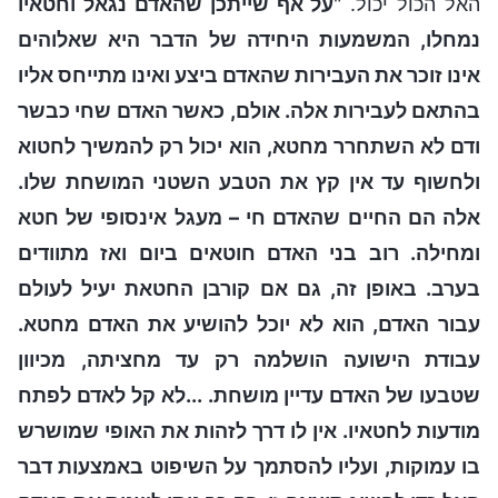
האל הכול יכול. "
על אף שייתכן שהאדם נגאל וחטאיו
נמחלו, המשמעות היחידה של הדבר היא שאלוהים
אינו זוכר את העבירות שהאדם ביצע ואינו מתייחס אליו
בהתאם לעבירות אלה. אולם, כאשר האדם שחי כבשר
ודם לא השתחרר מחטא, הוא יכול רק להמשיך לחטוא
ולחשוף עד אין קץ את הטבע השטני המושחת שלו.
אלה הם החיים שהאדם חי – מעגל אינסופי של חטא
ומחילה. רוב בני האדם חוטאים ביום ואז מתוודים
בערב. באופן זה, גם אם קורבן החטאת יעיל לעולם
עבור האדם, הוא לא יוכל להושיע את האדם מחטא.
עבודת הישועה הושלמה רק עד מחציתה, מכיוון
שטבעו של האדם עדיין מושחת. ...לא קל לאדם לפתח
מודעות לחטאיו. אין לו דרך לזהות את האופי שמושרש
בו עמוקות, ועליו להסתמך על השיפוט באמצעות דבר