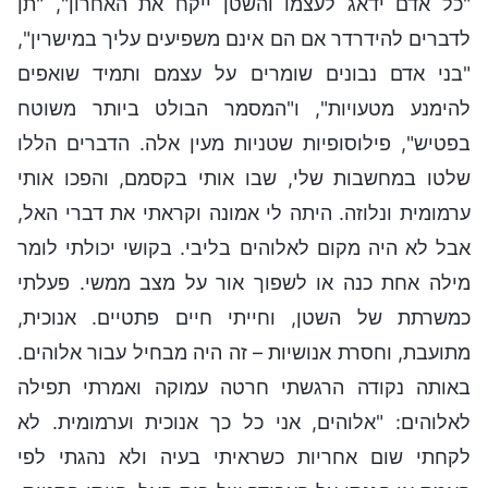
"כל אדם ידאג לעצמו והשטן ייקח את האחרון", "תן
לדברים להידרדר אם הם אינם משפיעים עליך במישרין",
"בני אדם נבונים שומרים על עצמם ותמיד שואפים
להימנע מטעויות", ו"המסמר הבולט ביותר משוטח
בפטיש", פילוסופיות שטניות מעין אלה. הדברים הללו
שלטו במחשבות שלי, שבו אותי בקסמם, והפכו אותי
ערמומית ונלוזה. היתה לי אמונה וקראתי את דברי האל,
אבל לא היה מקום לאלוהים בליבי. בקושי יכולתי לומר
מילה אחת כנה או לשפוך אור על מצב ממשי. פעלתי
כמשרתת של השטן, וחייתי חיים פתטיים. אנוכית,
מתועבת, וחסרת אנושיות – זה היה מבחיל עבור אלוהים.
באותה נקודה הרגשתי חרטה עמוקה ואמרתי תפילה
לאלוהים: "אלוהים, אני כל כך אנוכית וערמומית. לא
לקחתי שום אחריות כשראיתי בעיה ולא נהגתי לפי