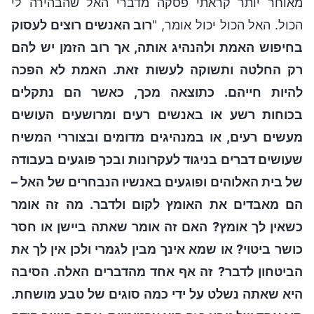
מאוחר יותר קראתי פסקה מדברי האל שהבהירה לי
הכול. האל הכול יכול אומר, "
רוב האנשים רוצים לעסוק
בחיפוש האמת ולהנהיג אותה, אך רוב הזמן יש להם
רק החלטה ותשוקה לעשות זאת. האמת לא הפכה
להיות חייהם. כתוצאה מכך, כאשר הם נתקלים
בכוחות רשע או באנשים רעים ומרושעים העושים
מעשים רעים, או במנהיגים מדומים ובצוררי המשיח
שעושים דברים בניגוד לעקרונות ובכך פוגעים בעבודה
של בית האלוהים ופוגעים באנשיו הנבחרים של האל –
הם מאבדים את האומץ לקום ולדבר. מה זה אומר
כשאין לך אומץ? האם זה אומר שאתה ביישן או חסר
כושר ביטוי? או שמא אינך מבין לגמרי ולכן אין לך את
הביטחון לדבר? זה אף אחד מהדברים האלה. הסיבה
היא שאתה נשלט על ידי כמה סוגים של טבע מושחת.