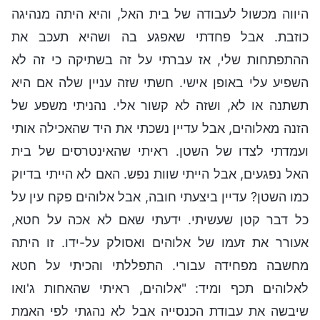
היווה מכשול לעבודה של בית האל, והיא היתה מנהיגה
כוזבת. אבל פחדתי שאפגע בה ושהיא תעכב את
ההתפתחות שלי, אז עברתי על זה בשתיקה כי זה לא
השפיע עלי באופן אישי. חשתי שזה עניין שלה אם היא
תשתנה או לא, ושזה לא קשור אלי. נהניתי משפע של
הזנה מאלוהים, אבל עדיין נשכתי את היד שהאכילה אותי
ועמדתי לצדו של השטן. ראיתי שהאינטרסים של בית
האל נפגעים, אבל הייתי שוות נפש. האם לא הייתי בדיוק
כמו השטן? עדיין ביצעתי חובה, אבל אלוהים פקח עין על
כל דבר קטן שעשיתי. ידעתי שאם לא אכה על חטא,
אעורר את זעמו של אלוהים ואסולק על-ידו. זו היתה
מחשבה מפחידה עבורי. התפללתי והכיתי על חטא
לאלוהים תכף ומיד: "אלוהים, ראיתי שהאחות ג'ואו
שיבשה את עבודת הכנסייה אבל לא נהגתי לפי האמת