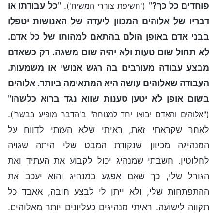
פוחדים כל כך?
"
. "
כל עבודתו או
('חשיפת צוררי המשיח')
דבריו של אלוהים המכוון ליעדה של האנושות יטפלו
בבני אדם באופן הולם בהתאם למהותו של כל אדם.
לא תחול שום טעות ולא יהיה שום משגה. רק כשאדם
מבצע עבודה מעורבים בה רגש אנושי או משמעות.
העבודה שאלוהים עושה היא המתאימה ביותר. אלוהים
בשום אופן לא יטען טענות שווא נגד ברוא כלשהו
"
.
("אלוהים והאדם יבואו יחד למנוחה" ב'הדבר מופיע בבשר')
לאחר שקראתי זאת, ראיתי שלא העזתי לדווח על
המנהיגה מכיוון שנקודת המבט שלי היתה שגויה
לחלוטין. חשבתי שמנהיג יכול לקבוע את העתיד ואת
הגורל שלי, כך שאם אפגע במנהיג והוא יעכב את
ההתפתחות שלי, ולא ייתן לי לבצע חובה, אאבד כל
תקווה לישועה. ראיתי מנהיגים כעליונים יותר מאלוהים.