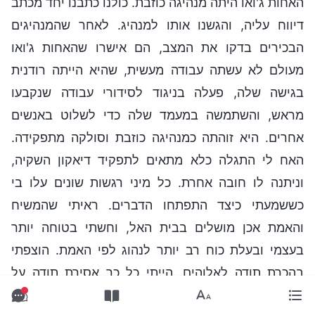
האחות ג'ואו היתה מנהיגה כוזבת. כולנו כתבנו יחד מכתב
דיווח עליה, והגשנו אותו למנהיג. לאחר שהמנהיגים
הבכירים בדקו את המצב, הם אישרו שהאחות ג'ואו
מעולם לא עשתה עבודה מעשית, שהיא הייתה רודנית
בגישה שלה, פעלה בניגוד לסידורי עבודה שנקבעו
מראש, והשתמשה במעמד שלה כדי לשלוט באנשים
אחרים. היא זוהתה כמנהיגה כוזבת וסולקה מתפקידה.
האח לי התגלה כלא מתאים לתפקיד דיאקון השקיה,
וניתנה לו חובה אחרת. כל מיני רגשות שונים עלו בי
כששמעתי כיצד התפתחו הדברים. ראיתי שהמשיח
והאמת אכן מושלים בבית האל, וחשתי בטוחה יותר
בעצמי ובעלת כוח רב יותר לנהוג לפי האמת. הוצפתי
בהכרת תודה לאלוהים. הייתי כל כך אסירת תודה על
הנאורות וההנחיה של דברי האל שאפשרו לי להשתחרר