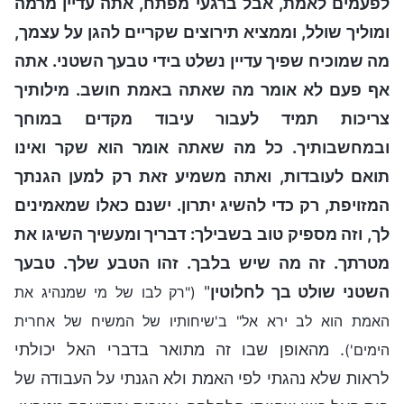
לפעמים לאמת, אבל ברגעי מפתח, אתה עדיין מרמה
ומוליך שולל, וממציא תירוצים שקריים להגן על עצמך,
מה שמוכיח שפיך עדיין נשלט בידי טבעך השטני. אתה
אף פעם לא אומר מה שאתה באמת חושב. מילותיך
צריכות תמיד לעבור עיבוד מקדים במוחך
ובמחשבותיך. כל מה שאתה אומר הוא שקר ואינו
תואם לעובדות, ואתה משמיע זאת רק למען הגנתך
המזויפת, רק כדי להשיג יתרון. ישנם כאלו שמאמינים
לך, וזה מספיק טוב בשבילך: דבריך ומעשיך השיגו את
מטרתך. זה מה שיש בלבך. זהו הטבע שלך. טבעך
השטני שולט בך לחלוטין
"
("רק לבו של מי שמנהיג את
האמת הוא לב ירא אל" ב'שיחותיו של המשיח של אחרית
. מהאופן שבו זה מתואר בדברי האל יכולתי
הימים')
לראות שלא נהגתי לפי האמת ולא הגנתי על העבודה של