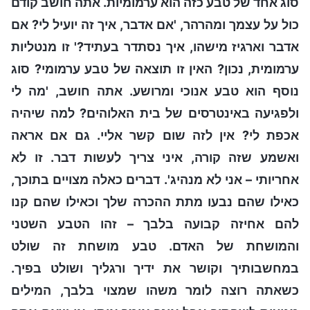
סוג אחד של טבע כזה הוא ערמומיות. אתה חושב קודם
כול על עצמך ומהרהר, 'אם אדבר, איך זה יועיל לי? אם
אדבר וארגיז מישהו, איך נסתדר בעתיד?' זו מנטליות
ערמומית, נכון? האין זו תוצאה של טבע ערמומי? סוג
נוסף הוא טבע אנוכי ומרושע. אתה חושב, 'מה לי
ולפגיעה באינטרסים של בית האלוהים? למה שיהיה
אכפת לי? אין לזה שום קשר אליי. גם אם אראה
ואשמע שזה קורה, איני צריך לעשות דבר. זו לא
אחריותי – אני לא מנהיג'. דברים כאלה מצויים בתוכך,
כאילו שהם נבעו מתת ההכרה שלך וכאילו שהם קנו
להם אחיזה קבועה בלבך – זהו הטבע השטני
והמושחת של האדם. טבע מושחת זה שולט
במחשבותיך וקושר את ידיך ורגליך ושולט בפיך.
כשאתה רוצה לומר משהו שמצוי בלבך, המילים