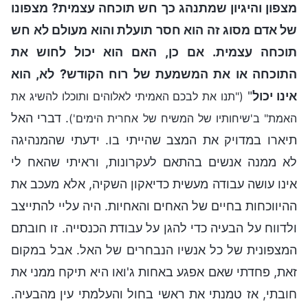
מצפון והיגיון שמתנהג כך חש תוכחה עצמית? מצפונו
של אדם מסוג זה הוא חסר תועלת והוא מעולם לא חש
תוכחה עצמית. אם כן, האם הוא יכול לחוש את
התוכחה או את המשמעת של רוח הקודש? לא, הוא
אינו יכול
"
("תנו את לבכם האמיתי לאלוהים ותוכלו להשיג את
. דברי האל
האמת" ב'שיחותיו של המשיח של אחרית הימים')
תיארו במדויק את המצב שהייתי בו. ידעתי שהמנהיגה
לא ממנה אנשים בהתאם לעקרונות, וראיתי שהאח לי
אינו עושה עבודה מעשית כדיאקון השקיה, אלא מעכב את
ההיווכחות בחיים של האחים והאחיות. היה עליי להתייצב
ולדווח על הבעיה כדי להגן על עבודת הכנסייה. זו חובתם
המצפונית של כל אנשיו הנבחרים של האל. אבל במקום
זאת, פחדתי שאם אפגע באחות ג'ואו היא תיקח ממני את
חובתי, אז טמנתי את ראשי בחול והעלמתי עין מהבעיה.