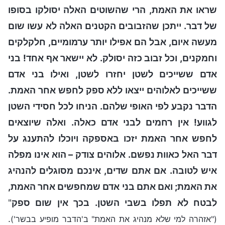
שראו את האמת, הרי שהשוטים האלה יסולקו בסופו
של דבר. ייתכן שהזבובים הקטנים האלה לא עשו שום
מעשה איום, אבל הם אפילו יותר ערמומיים, חלקלקים
וחמקנים, וכל זבוב כזה יסולק. לא יישאר אף אחד! בני
אדם ששייכים לשטן יחזרו לשטן, ואילו בני אדם
ששייכים לאלוהים ייצאו ללא ספק לחפש אחר האמת.
הדבר נקבע לפי האופי שלהם. הניחו לכל חסידי השטן
לגווע! אין רחמים לבני אדם כאלה. ואלה שיוצאים
לחפש אחר האמת יזכו באספקה ויוכלו להתענג על
דבר האל כאוות נפשם. אלוהים צודק – הוא אינו מפלה
איש לטובה. אם אתם שדים, אינכם מסוגלים להנהיג
את האמת; ואם אתם בני אדם שמחפשים אחר האמת,
לבטח לא תפלו בשבי השטן. בכך אין שום ספק
"
.
("אזהרה למי שלא מנהיג את האמת" ב'הדבר מופיע בבשר')