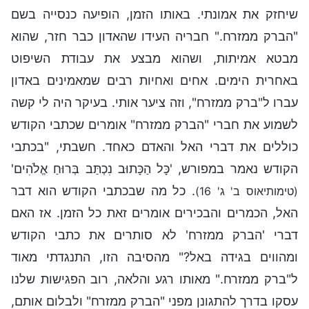
שיחזק את אמונתי. באותו הזמן, הופיעה כנסייה בשם
"הברק ממזרח." חבריה העידו שהאדון כבר חזר, שהוא
מבטא אמיתות, ושהוא מבצע את עבודת השיפוט
באחרית הימים. אחים ואחיות רבים שמאמינים באדון
עברו ל"ברק ממזרח", וזה ציער אותי. בעיקר היה לי קשה
לשמוע את חברי "הברק ממזרח" אומרים שכתבי הקודש
כוללים את דברי האל והאדם כאחד. חשבתי, "בכתבי
הקודש נאמר במפורש, 'כָּל הַכָּתוּב נִכְתַּב בְּרוּחַ אֱלֹהִים'
. כל מה שבכתבי הקודש הוא דבר
(טימותיאוס ב' ג' 16)
האל, הכמרים והבכירים אומרים זאת כל הזמן. אז האם
דברי 'הברק ממזרח' לא סותרים את כתבי הקודש
ומהווים בגידה באל?" מהסיבה הזו, התנגדתי מאוד
ל"ברק ממזרח." מאותו רגע והלאה, רוב הפגישות שלנו
עסקו בדרך להתגונן מפני "הברק ממזרח" ולבלום אותם,