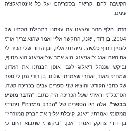
הקשבה להם, קריאה בספריהם ועל כל אינטראקציה
עימם.
הזמן חלף מהר ומצאנו את עצמנו בתחילת הסתיו של
2004. בן דודי, יאנג, התקשר אליי ואמר שהוא צריך אותי
לעניין דחוף כלשהו. מיהרתי אליו, ובן הדוד שלי הכיר לי
את האח ואנג צ'ואניאנג. הוא אמר שצ'ואניאנג הוא מטיף,
וביקש שננהל דיאלוג לגבי אופן הבנתנו את האדון.
שמחתי מאוד, ואחרי שאמרתי שלום, בן דודי נתן לי ספר
של כתבי הקודש והוציא שני ספרים עבים בכריכה קשה.
הסתכלתי וראיתי שעל הכריכה היה כתוב: "
הדבר מופיע
בבשר
". אלה היו הספרים של "הברק ממזרח"! ניתרתי
ממקומי ואמרתי: "יאנג, קיבלת עליך את הברק ממזרח?"
בן דודי צחקק ואמר: "אכן. "ביקשתי שתבוא היום כי