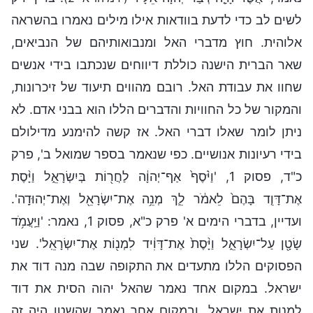
לשים לב כדי לדעת בוודאות אילו מילים נאמרו בהשראה
אלוהית. חוץ מדברי האל ומנבואותיהם של הנביאים,
שאר הברית הישנה כוללת דיווחים שנכתבו בידי אנשים
שחוו את עבודת האל. רובם מהווים תיעוד של זיכרונות,
והמקור של כל החוויות והדברים הללו הוא בבני אדם. לא
ניתן לומר שאלו דברי האל. אז קשה להימנע מדילולם
בידי רעיונות אנושיים. כפי שנאמר בספר שמואל ב', פרק
כ"ד, פסוק 1, 'וַיֹּ֨סֶף֙ אַף־יְהוָ֔ה לַחֲר֖וֹת בְּיִשְׂרָאֵ֑ל וַיָּ֨סֶת
אֶת־דָּוִ֤ד בָּהֶם֙ לֵאמֹ֔ר לֵ֛ךְ מְנֵ֥ה אֶת־יִשְׂרָאֵ֖ל וְאֶת־יְהוּדָֽה'.
ועדיין, בדברי הימים א' פרק כ"א, פסוק 1, נאמר: 'וַיַּֽעֲמֹ֥ד
שָׂטָ֖ן עַל־יִשְׂרָאֵ֑ל וַיָּ֨סֶת֙ אֶת־דָּוִ֔יד לִמְנ֖וֹת אֶת־יִשְׂרָאֵֽל'. שני
הפסוקים הללו מתעדים את התקופה שבה מנה דוד את
ישראל. במקום אחד נאמר שהאל יהוה הסית את דוד
למנות את ישראל, ובמקום אחר נאמר שהשטן היה זה