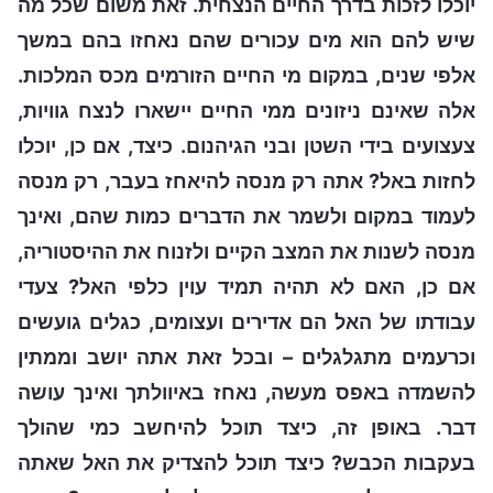
יוכלו לזכות בדרך החיים הנצחית. זאת משום שכל מה
שיש להם הוא מים עכורים שהם נאחזו בהם במשך
אלפי שנים, במקום מי החיים הזורמים מכס המלכות.
אלה שאינם ניזונים ממי החיים יישארו לנצח גוויות,
צעצועים בידי השטן ובני הגיהנום. כיצד, אם כן, יוכלו
לחזות באל? אתה רק מנסה להיאחז בעבר, רק מנסה
לעמוד במקום ולשמר את הדברים כמות שהם, ואינך
מנסה לשנות את המצב הקיים ולזנוח את ההיסטוריה,
אם כן, האם לא תהיה תמיד עוין כלפי האל? צעדי
עבודתו של האל הם אדירים ועצומים, כגלים גועשים
וכרעמים מתגלגלים – ובכל זאת אתה יושב וממתין
להשמדה באפס מעשה, נאחז באיוולתך ואינך עושה
דבר. באופן זה, כיצד תוכל להיחשב כמי שהולך
בעקבות הכבש? כיצד תוכל להצדיק את האל שאתה