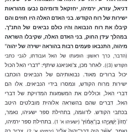
דניאל, עזרא, ירמיהו, יחזקאל ודומיהם נבעו מהוראות
ישירות של רוח הקודש. בני האדם האלה היו חוזים והם
קיבלו את רוח הנבואה והיו כולם נביאים של התנ"ך.
במהלך עידן החוק, בני האדם האלה, שקיבלו השראה
מיהוה, התנבאו פעמים רבות בהוראה ישירה של יהוה
"
(הדבר, כרך ראשון: הופעתו של האל ועבודתו, לגבי כתבי
. לאחר מכן, צ'ואניאנג שיתף: "דברי האל הכול
הקודש (3))
יכול ברורים מאוד. נבואותיהם של הנביאים הוכתבו
ישירות מרוח הקודש, ונמסרו בידי הנביאים. אלו הם
דברי האל, וכוללים את המשמעות המדויקת של דברי
האל. דברים שהם בהשראה אלוהית מובלטים היטב
בכתבי הקודש. לדוגמה, בתחילת ספר ישעיהו, נאמר,
'חֲזוֹן֙ יְשַֽׁעְיָ֣הוּ בֶן־אָמ֔וֹץ'
. בתחילת ספר ירמיהו,
(ישעיהו א' 1)
נאמר, 'אֲשֶׁ֨ר הָיָ֤ה דְבַר־יְהוָה֙ אֵלָ֔יו'
. צריך רק
(ירמיהו א' 2)