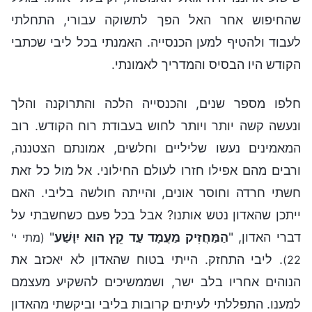
שהחיפוש אחר האל הפך לתשוקה עבורי, התחלתי
לעבוד ולהטיף למען הכנסייה. האמנתי בכל ליבי שכתבי
הקודש היו הבסיס והמדריך לאמונתי.
חלפו מספר שנים, והכנסייה הלכה והתרוקנה והלך
ונעשה קשה יותר ויותר לחוש בעבודת רוח הקודש. רוב
המאמינים נעשו שליליים וחלשים, אמונתם הצטננה,
ורבים מהם אפילו חזרו לעולם החילוני. אל מול כל זאת
חשתי חרדה וחוסר אונים, והייתה חולשה בליבי. האם
ייתכן שהאדון נטש אותנו? אבל בכל פעם כשחשבתי על
דברי האדון, "
הַמַּחֲזִיק מַעֲמָד עַד קֵץ הוּא יִוָּשַׁע
"
(מתי י'
. ליבי התחזק. הייתי בטוח שהאדון לא יאכזב את
22)
הנוהים אחריו בלב ישר, ושממשיכים להשקיע מעצמם
למענו. התפללתי לעיתים קרובות בליבי וביקשתי מהאדון