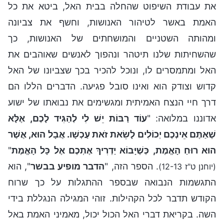
את עבודת השיפוט שהחלה בבית האל, ביטא את כל
האמת באשר לטיהור האנושות, וחשף את צביונה
ומהותה השטניים והמושחתים של האנושות, כך
שהשחיתות שלנו תיטהר ונהפוך לאנשים שאוהבים את
האל ומתמסרים לו, ונוכל להכיר בכך שצביונו של האל
קדוש וצודק הוא ואינו סובל פגיעה. הדברים הללו הם
דרך חיי הנצח האמיתית ומגשימים את נבואתו של ישוע
אדוננו במלואה: "
עוֹד רַבּוֹת יֵשׁ לִי לְהַגִּיד לָכֶם, אֶלָּא
שֶׁאַתֶּם אֵינְכֶם יְכוֹלִים לָשֵׂאת זֺאת עַכְשָׁו. אֲבָל הוּא, אֲשֶׁר
הוּא רוּחַ הָאֱמֶת, כְּשֶׁיָּבוֹא יַדְרִיךְ אֶתְכֶם אֶל כָּל הָאֱמֶת
"
. הספר הזה, "
הדבר מופיע בבשר
", הוא
(יוחנן ט"ז 12-13)
התגשמות הנבואה שבספר ההתגלות על כך שרוח
הקודש תדבר לכל הקהילות. זוהי המגילה הנגללת בידי
השה. בקריאת דברי האל הכול יכול, מאמיני האמת באל