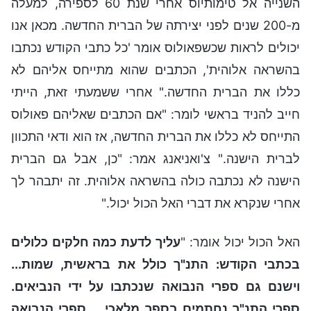
השנייה אל טימותיוס אחרי שנת 60 לספירה, למעלה
מ-200 שנים לפני יצירתה של הברית החדשה. מכאן אנו
יכולים לראות שכשפאולוס אומר 'כל כתבי הקודש נכתבו
בהשראה אלוהית', הכתבים שהוא מתייחס אליהם לא
כללו את הברית החדשה." אחרי ששמעתי זאת, הייתי
חייב להניד בראשי לומר: "אם הכתבים שאליהם פאולוס
התייחס לא כללו את הברית החדשה, אז הוא ודאי התכוון
לברית הישנה." צ'ואניאנג אמר: "כן, אבל גם הברית
הישנה לא נכתבה כולה בהשראה אלוהית. זה יתבהר לך
אחרי שנקרא את דברי האל הכול יכול."
האל הכול יכול אומר: "
עליך לדעת כמה חלקים כלולים
בכתבי הקודש: התנ"ך כולל את בראשית, שמות...
וישנם גם ספרי הנבואה שנכתבו על ידי הנביאים.
ספרי התנ"ך נחתמים בספר מלאכי. ...ספרי הנבואה