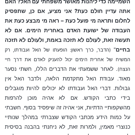
השמיימה כדי ליהנות מאושר משפחתי עם האל? האם
אתה עדיין חולם כעת? אני מציע, אם כן, שתפסיק
לחלום ותראה מי פועל כעת – ראה מי מבצע כעת את
העבודה של ישועת האדם באחרית הימים. אם לא
תעשה זאת, לעולם לא תזכה באמת, ולעולם לא תזכה
בחיים
"
(הדבר, כרך ראשון: הופעתו של האל ועבודתו, רק
המשיח של אחרית הימים יכול להעניק לאדם את דרך חיי
. לאחר ששמעתי את הדברים הללו, חשתי נסער
הנצח)
מאוד. עבודת האל מתקדמת הלאה, ולדבר האל אין
גבולות. דברי האל ועבודתו לא יכולים להיות מוגבלים
בידי כתבי הקודש. אם לא אהיה מוכן להרפות
מהשקפותיי הדתיות, אני אהיה זה שיפסיד בסוף. חשבתי
על כמות הידע מכתבי הקודש שצברתי במהלך שנותיי
כנוצרי מאמין, ולמרות זאת, לא ניחנתי בהבנה בסיסית