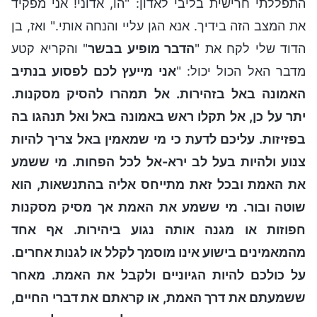
התפללתי חרישית בליבי לאדון: "הו, אדוני! אני מפקיד
את המצב הזה בידיך. אנא הגן עליי והנחה אותי." ואז, בן
הדוד שלי לקח את "
הדבר מופיע בבשר
" והקריא קטע
מדבר האל הכול יכול: "
אני מייעץ לכם לפסוע בנתיב
האמונה באל בזהירות. אל תמהרו להסיק מסקנות.
יתר על כן, אל תקלו ראש באמונה באל ואל תנהגו בה
בפזיזות. עליכם לדעת כי מי שמאמין באל צריך להיות
צנוע ולהיות בעל לב ירא-אל לכל הפחות. מי ששמע
את האמת ובכל זאת מתייחס אליה בהתנשאות, הוא
שוטה ובור. מי ששמע את האמת אך מסיק מסקנות
חפוזות או מגנה אותה נגוע ביהירות. אף אחד
מהמאמינים בישוע אינו מוסמך לקלל או לגנות אחרים.
על כולכם להיות הגיוניים ולקבל את האמת. מאחר
ששמעתם את דרך האמת, או קראתם את דברי החיים,