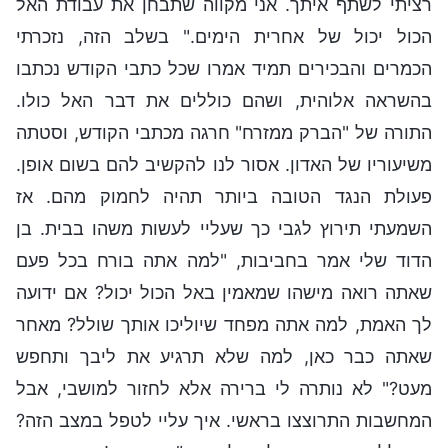
רציתי לשתף איתך. אני מקווה שתבחן את עבודת האל
הכול יכול של אחרית הימים." בשלב הזה, נזכרתי
הכמרים והבכירים תמיד אמרו שכל כתבי הקודש נכתבו
בהשראה אלוהית, ושהם כוללים את דבר האל כולו.
התורה של "הברק ממזרח" חרגה מכתבי הקודש, וסטתה
משיעוריו של האדון. אסור לנו להקשיב להם בשום אופן.
פעולת הנגד הטובה ביותר תהיה לחמוק מהם. אז
השמעתי תירוץ לגבי כך שעליי לעשות משהו בבית. בן
הדוד שלי אמר בחביבות, "למה אתה בורח בכל פעם
שאתה רואה מישהו שמאמין באל הכול יכול? אם ידועה
לך האמת, למה אתה מפחד שיוליכו אותך שולל? מאחר
שאתה כבר כאן, למה שלא תרגיע את ליבך ותחפש
מעט?" לא נותרה לי ברירה אלא לחזור למושבי, אבל
המחשבות התרוצצו בראשי. איך עליי לטפל במצב הזה?