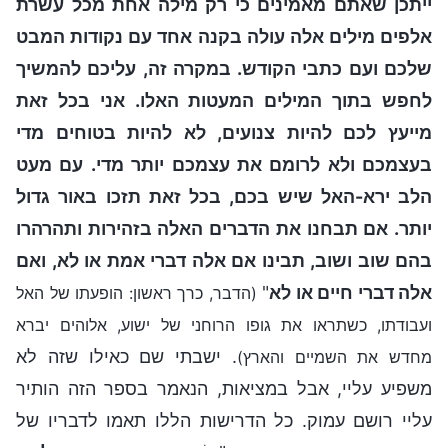
ייתכן שאתם מאמינים כי רק מילה אחת מכל עשרת
אלפים מילים אלה עולה בקנה אחד עם נקודות המבט
שלכם ועם כתבי הקודש. במקרה זה, עליכם להמשיך
לחפש בתוך המילים המעטות האלו. אני בכל זאת
מייעץ לכם להיות צנועים, לא להיות בטוחים מדי
בעצמכם ולא לרומם את עצמכם יותר מדי. עם מעט
הלב ירא-האל שיש בכם, בכל זאת תזכו באור גדול
יותר. אם תבחנו את הדברים האלה בזהירות ותהרהרו
בהם שוב ושוב, תבינו אם אלה דברי אמת או לא, ואם
אלה דברי חיים או לא
"
(הדבר, כרך ראשון: הופעתו של האל
ועבודתו, כשתראו את גופו הרוחני של ישוע, אלוהים יברא
. ישבתי שם כאילו שזה לא
מחדש את השמיים והארץ)
משפיע עליי, אבל במציאות, הנאמר בספר הזה הותיר
עליי רושם עמוק. כל הדרישות הללו תאמו לדבריו של