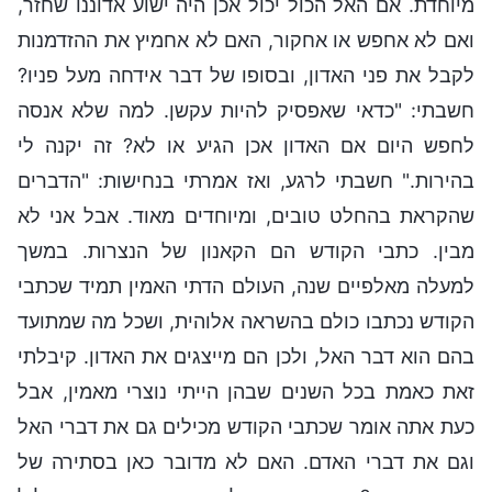
מיוחדת. אם האל הכול יכול אכן היה ישוע אדוננו שחזר,
ואם לא אחפש או אחקור, האם לא אחמיץ את ההזדמנות
לקבל את פני האדון, ובסופו של דבר אידחה מעל פניו?
חשבתי: "כדאי שאפסיק להיות עקשן. למה שלא אנסה
לחפש היום אם האדון אכן הגיע או לא? זה יקנה לי
בהירות." חשבתי לרגע, ואז אמרתי בנחישות: "הדברים
שהקראת בהחלט טובים, ומיוחדים מאוד. אבל אני לא
מבין. כתבי הקודש הם הקאנון של הנצרות. במשך
למעלה מאלפיים שנה, העולם הדתי האמין תמיד שכתבי
הקודש נכתבו כולם בהשראה אלוהית, ושכל מה שמתועד
בהם הוא דבר האל, ולכן הם מייצגים את האדון. קיבלתי
זאת כאמת בכל השנים שבהן הייתי נוצרי מאמין, אבל
כעת אתה אומר שכתבי הקודש מכילים גם את דברי האל
וגם את דברי האדם. האם לא מדובר כאן בסתירה של