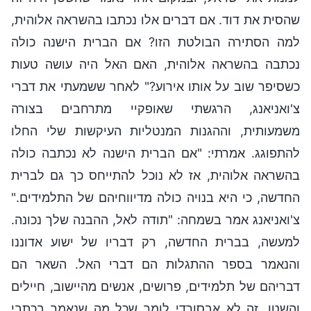
שהסית את דוד. אם דברים אלו נכתבו בהשראה אלוהית,
למה הסתירה הבולטת הזו? אם הברית הישנה כולה
נכתבה בהשראה אלוהית, האם האל היה עושה טעות
כשסיפר שוב על אותו אירוע?" לאחר ששמעתי את דברי
צ'ואניאנג, הרגשתי שאופקיי מתרחבים בצורה
משמעותית, וההגנות המנטליות העיקשות שלי החלו
להתפוגג. אמרתי: "אם הברית הישנה לא נכתבה כולה
בהשראה אלוהית, אז לא נוכל להתייחס כך גם לברית
החדשה, כי היא בנויה כולה מדיווחיהם של התלמידים."
צ'ואניאנג אמר בשמחה: "תודה לאל, ההבנה שלך נכונה.
למעשה, בברית החדשה, רק דבריו של ישוע אדוננו
והנאמר בספר ההתגלות הם דברי האל. השאר הם
דבריהם של תלמידים, פרושים, אנשים מהיישוב, חיילים
והשטן. זה לא אבסורדי לומר שכל מה שנאמר בכתבי