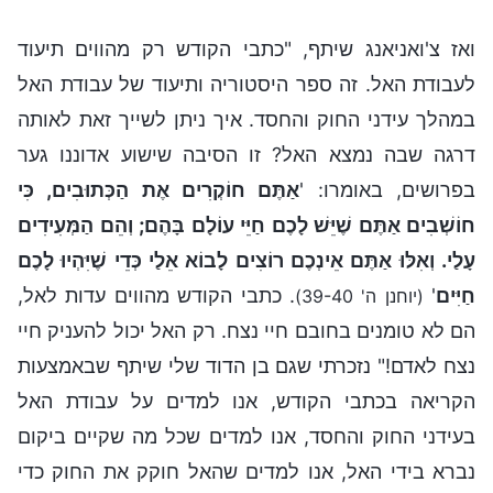
ואז צ'ואניאנג שיתף, "כתבי הקודש רק מהווים תיעוד
לעבודת האל. זה ספר היסטוריה ותיעוד של עבודת האל
במהלך עידני החוק והחסד. איך ניתן לשייך זאת לאותה
דרגה שבה נמצא האל? זו הסיבה שישוע אדוננו גער
בפרושים, באומרו: '
אַתֶּם חוֹקְרִים אֶת הַכְּתוּבִים, כִּי
חוֹשְׁבִים אַתֶּם שֶׁיֵּשׁ לָכֶם חַיֵּי עוֹלָם בָּהֶם; וְהֵם הַמְּעִידִים
עָלַי. וְאִלּוּ אַתֶּם אֵינְכֶם רוֹצִים לָבוֹא אֵלַי כְּדֵי שֶׁיִּהְיוּ לָכֶם
חַיִּים
'
. כתבי הקודש מהווים עדות לאל,
(יוחנן ה' 39-40)
הם לא טומנים בחובם חיי נצח. רק האל יכול להעניק חיי
נצח לאדם!" נזכרתי שגם בן הדוד שלי שיתף שבאמצעות
הקריאה בכתבי הקודש, אנו למדים על עבודת האל
בעידני החוק והחסד, אנו למדים שכל מה שקיים ביקום
נברא בידי האל, אנו למדים שהאל חוקק את החוק כדי