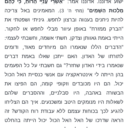
ישוע אדוננו. אדוננו אמר: "
אַשְׁרֵי עֲנִיֵּי הָרוּחַ, כִּי לָהֶם
מַלְכוּת הַשָּׁמַיִם
"
. המאמינים באל צריכה
(מתי ה' 3)
להיות ניחנים בענווה וברצון לחפש. גיניתי ושפטתי את
"הברק ממזרח" באופן עיוור מבלי לחפש או לחקור.
הייתי באמת גאוותן וצדקן. חשתי אשמה, וחשבתי לעצמי:
"הדברים הללו שנאמרו הם מיוחדים מאוד, ודומים
לתורתו של האדון. האם ייתכן שאלו באמת דברים
שנאמרו בידי האדון שחזר?" גם חשבתי על כל הפעמים
בהן הייתה לי אינטראקציה עם אנשי כנסיית האל הכול
יכול. הם היו מכובדים וזקופי קומה, הם הפיצו את
הבשורה באהבה, היו סבלניים, וההסברים שלהם
לשאלות היו מנומקים היטב ומשכנעים. איך הם הצליחו
להגיע לכך בכוחות עצמם ללא עבודת רוח הקודש? זה
הראה שדרכו של האל האל הכול יכול הייתה בהחלט