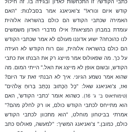
כתבי הקודש? זו התכחשות לאדון ובגידה בו. זה חילול
קודש איום ונורא!" צ'ואניאנג אמר בסבלנות: "האם
האמירה שכתבי הקודש הם כולם בהשראה אלוהית
עומדת במבחן המציאות? אילו מדברי האדון משמשים
לנו כהוכחה? ישוע אדוננו מעולם לא אמר שכתבי הקודש
הם כולם בהשראה אלוהית, וגם רוח הקודש לא העידה
על כך. מה שפאולוס אמר מייצג רק את הבנתו את כתבי
הקודש, ובשום אופן לא מייצג את האל." הייתי המום. מה
שהוא אמר נשמע הגיוני. איך לא הבנתי זאת עד היום?
ואז, צ'ואניאנג שאל: "כָּל הַכָּתוּב נִכְתַּב בְּרוּחַ אֱלֹהִים"
. כשהוא אומר 'כתבי הקודש', האם
(טימותיאוס ב' ג' 16)
הוא מתייחס לכתבי הקודש כולם, או רק לחלק מהם?"
אמרתי בביטחון מוחלט, "הוא מתכוון לכתבי הקודש
כולם, כמובן." צ'ואניאנג המשיך: "למעשה, פאולוס כתב