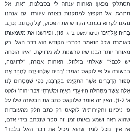
תסתלקי מכאן! האחות ענתה לי בסבלנות, "אח, אל
תתרגז. אל תקפוץ למסקנות בצורה עיוורת. גם אנחנו
נהגנו לקרוא בכתבי הקודש את הפסוק, 'כָּל הַכָּתוּב נִכְתַּב
בְּרוּחַ אֱלֹהִים'
. ופירשנו את משמעותו
(טימותיאוס ב' ג' 16)
כאומרת שכל הנאמר בכתבי הקודש הוא דבר האל. רק
מאוחר יותר הבנו שזו פרשנות לא מדויקת. "איזו הוכחה
יש לכם?" שאלתי בזלזול. האחות אמרה, "לדוגמה,
בבשורה על פי לוקאס נאמר: 'רַבִּים שָׁלְחוּ יָדָם לְחַבֵּר אֶת
סִפּוּר הַדְּבָרִים אֲשֶׁר הִתְקַיְּמוּ בְּקִרְבֵּנוּ, כְּפִי שֶׁמְּסָרוּם לָנוּ
אֵלֶּה אֲשֶׁר מִתְּחִלָּה הָיוּ עֵדֵי רְאִיָּה וּמְשָׁרְתֵי דְּבַר יהוה'
(לוקס
. האין זה אומר שלוקאס כתב את הבשורה שלו על
א' 1-2)
פי ניסיונו וחקירותיו? לוקאס רק כתב חלק מהעובדות
שהוא ראה ושמע באותו זמן. זה ספר שנכתב בידי אדם,
אז איך נוכל לומר שהוא מכיל את דבר האל בלבד?