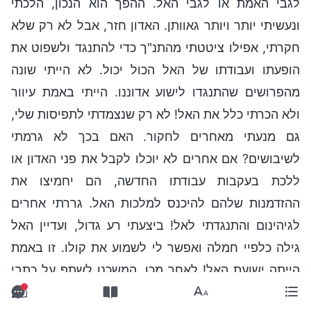
לגבי האמת או לגבי האל. ההפך הוא הנכון, הלכתי
ונעשיתי יותר ויותר גאוותן. האדון חזר, אבל לא רק שלא
חקרתי, אפילו ציטטתי מהתנ"ך כדי להתנגד ולשפוט את
הופעתו ועבודתו של האל הכול יכול. לא הייתי שונה
מהפרושים שהתנגדו לישוע אדוננו. הייתי באמת עיוור
ולא הכרתי כלל את האל! לא רק שנצמדתי לתפיסות שלי,
גם מנעתי מאחרים לחקור. האם בכך לא גרמתי
לשיבושים? אם אחרים לא יוכלו לקבל את פני האדון או
ללכת בעקבות עבודתו החדשה, הם יחמיצו את
ההזדמנות שלהם להיכנס למלכות האל. גררתי אחרים
לגיהינום והתנגדתי לאל! ביצעתי רע גדול, ועדיין האל
גילה כלפיי חמלה ואפשר לי לשמוע את קולו. זו באמת
הייתה ישועת האל! לאחר מכן, המשכנו לשתף על כתבי
הקודש. דיברנו גם על הסיבה שבגללה הכנסייה נעשתה